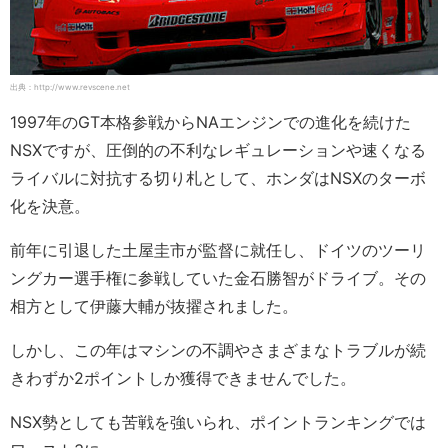
出典：http://www.revscene.net
1997年のGT本格参戦からNAエンジンでの進化を続けた
NSXですが、圧倒的の不利なレギュレーションや速くなる
ライバルに対抗する切り札として、ホンダはNSXのターボ
化を決意。
前年に引退した土屋圭市が監督に就任し、ドイツのツーリ
ングカー選手権に参戦していた金石勝智がドライブ。その
相方として伊藤大輔が抜擢されました。
しかし、この年はマシンの不調やさまざまなトラブルが続
きわずか2ポイントしか獲得できませんでした。
NSX勢としても苦戦を強いられ、ポイントランキングでは