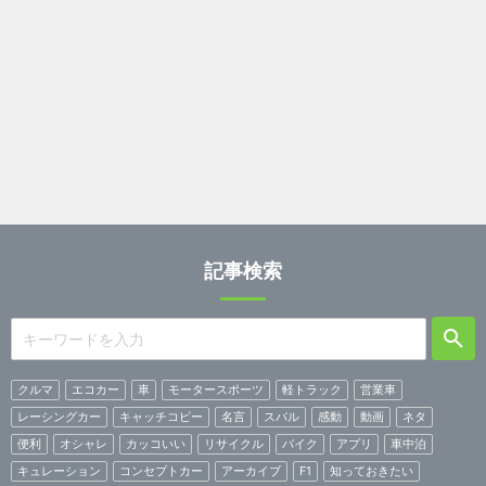
記事検索
クルマ
エコカー
車
モータースポーツ
軽トラック
営業車
レーシングカー
キャッチコピー
名言
スバル
感動
動画
ネタ
便利
オシャレ
カッコいい
リサイクル
バイク
アプリ
車中泊
キュレーション
コンセプトカー
アーカイブ
F1
知っておきたい