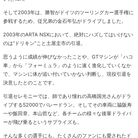
そして2003年は、勝智がドイツのツーリングカー選手権に
参戦するため、従兄弟の金石年弘がドライブしました。
2003年のARTA NSXにおいて、絶対にハズしてはいけない
のは”ドリキン”こと土屋圭市の引退。
思うように成績が伸びなかったことや、GTマシンが「ハコ
車」から「フォーミュラ」のように速く進化していくなか
で、マシンに体が追い付いていかない判断し、現役引退を
決意したとのことです。
引退セレモニーでは、師であり憧れの高橋国光さんがドラ
イブするS2000でパレードラン。そしてその車両に脇阪寿
一や飯田章、本山哲など、各チームの様々な後輩ドライバ
ーが飛び乗るというサプライズも。
そんな多くの選手にも、たくさんのファンにも愛されたド