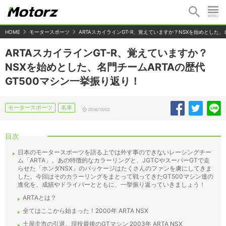
HOME
モータースポーツ
ARTAスカイラインGT-R、覚えていますか？NSXを始めとした、
ARTAスカイラインGT-R、覚えていますか？
NSXを始めとした、名門チームARTAの歴代
GT500マシン一挙振り返り！
モータースポーツ
名車
2016/10/02
目次
日本のモータースポーツを語る上では外す事のできないレーシングチー
ム「ARTA」。あの特徴的なカラーリングと、JGTCやスーパーGTで走
らせた「ホンダNSX」のパッケージはたくさんのファンを虜にしてきま
した。今回はそのカラーリングをまとって戦ってきたGT500マシン達の
進化を、成績やドライバーとともに、一挙振り返っていきましょう！
ARTAとは？
全てはここから始まった！2000年 ARTA NSX
土屋圭市の引退。現役最後のGTマシン 2003年 ARTA NSX