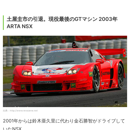
土屋圭市の引退。現役最後のGTマシン 2003年
ARTA NSX
出典：http://www.revscene.net
2001年からは鈴木亜久里に代わり金石勝智がドライブして
いたNSX。