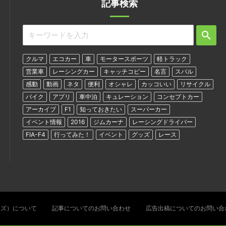
記事検索
クルマ
エコカー
車
モータースポーツ
軽トラック
営業車
レーシングカー
キャッチコピー
名言
スバル
感動
動画
ネタ
便利
オシャレ
カッコいい
リサイクル
バイク
アプリ
車中泊
キュレーション
コンセプトカー
アーカイブ
F1
知っておきたい
スーパーカー
イベント情報
2016
ジムカーナ
レーシングドライバー
FIA-F4
行ってみた！
イベント
グッズ
レース
ターズ）について
記事についてのお問い合わせ
広告出稿についてのお問い合