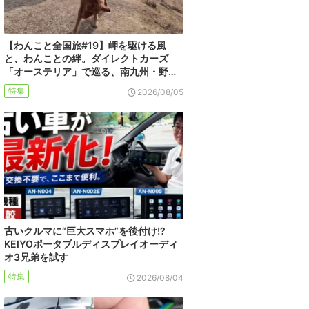
【わんこと全国旅#19】岬を駆ける風
と、わんことの絆。ダイレクトカーズ
「オーステリア」で巡る、南九州・野…
特集
2026/08/05
古いクルマに“巨大スマホ”を後付け!?
KEIYOポータブルディスプレイオーディ
オ3兄弟を試す
特集
2026/08/04