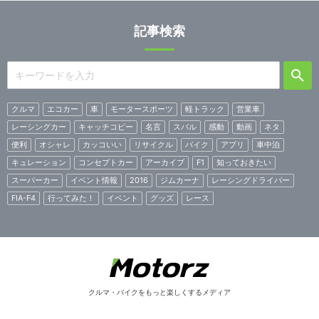
記事検索
クルマ
エコカー
車
モータースポーツ
軽トラック
営業車
レーシングカー
キャッチコピー
名言
スバル
感動
動画
ネタ
便利
オシャレ
カッコいい
リサイクル
バイク
アプリ
車中泊
キュレーション
コンセプトカー
アーカイブ
F1
知っておきたい
スーパーカー
イベント情報
2016
ジムカーナ
レーシングドライバー
FIA-F4
行ってみた！
イベント
グッズ
レース
クルマ・バイクをもっと楽しくするメディア