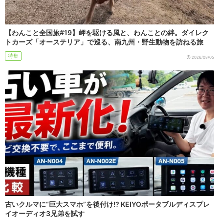
【わんこと全国旅#19】岬を駆ける風と、わんことの絆。ダイレク
トカーズ「オーステリア」で巡る、南九州・野生動物を訪ねる旅
特集
2026/08/05
古いクルマに“巨大スマホ”を後付け!? KEIYOポータブルディスプレ
イオーディオ3兄弟を試す