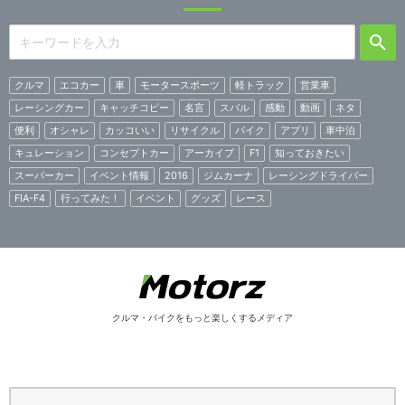
クルマ
エコカー
車
モータースポーツ
軽トラック
営業車
レーシングカー
キャッチコピー
名言
スバル
感動
動画
ネタ
便利
オシャレ
カッコいい
リサイクル
バイク
アプリ
車中泊
キュレーション
コンセプトカー
アーカイブ
F1
知っておきたい
スーパーカー
イベント情報
2016
ジムカーナ
レーシングドライバー
FIA-F4
行ってみた！
イベント
グッズ
レース
クルマ・バイクをもっと楽しくするメディア