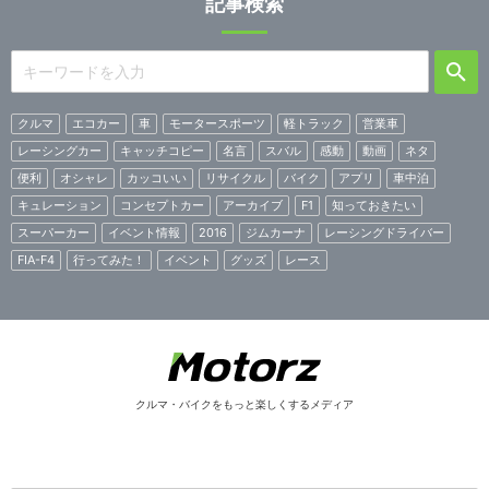
記事検索
クルマ
エコカー
車
モータースポーツ
軽トラック
営業車
レーシングカー
キャッチコピー
名言
スバル
感動
動画
ネタ
便利
オシャレ
カッコいい
リサイクル
バイク
アプリ
車中泊
キュレーション
コンセプトカー
アーカイブ
F1
知っておきたい
スーパーカー
イベント情報
2016
ジムカーナ
レーシングドライバー
FIA-F4
行ってみた！
イベント
グッズ
レース
クルマ・バイクをもっと楽しくするメディア