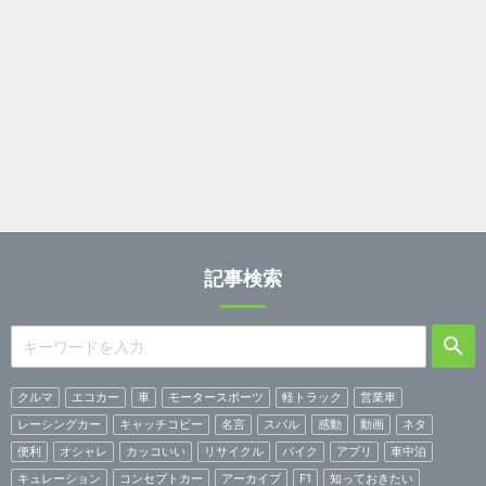
記事検索
クルマ
エコカー
車
モータースポーツ
軽トラック
営業車
レーシングカー
キャッチコピー
名言
スバル
感動
動画
ネタ
便利
オシャレ
カッコいい
リサイクル
バイク
アプリ
車中泊
キュレーション
コンセプトカー
アーカイブ
F1
知っておきたい