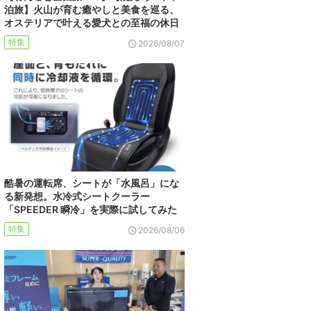
泊旅】火山が育む癒やしと美食を巡る、
オステリアで叶える愛犬との至福の休日
特集
2026/08/07
酷暑の運転席、シートが「水風呂」にな
る新発想。水冷式シートクーラー
「SPEEDER 瞬冷」を実際に試してみた
特集
2026/08/06