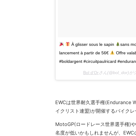
À glisser sous le sapin
sans mod
lancement à partir de 56€
Offre vala
#boldargent #circuitpaulricard #endura
Bol d’Or
さん(@bol_dor
EWCは世界耐久選手権(Endurance W
イクリスト連盟)が開催するバイクレ
MotoGP(ロードレース世界選手権
名度が低いかもしれませんが、EWC