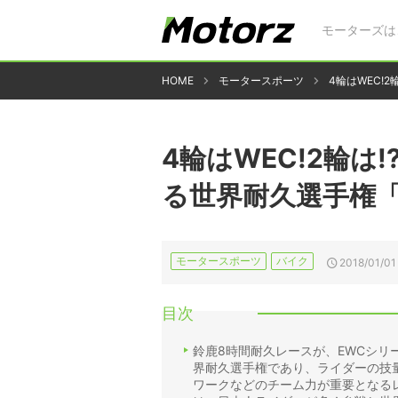
モーターズは
HOME
モータースポーツ
4輪はWEC!
4輪はWEC!2輪は
る世界耐久選手権「
モータースポーツ
バイク
2018/01/01
目次
鈴鹿8時間耐久レースが、EWCシリ
界耐久選手権であり、ライダーの技
ワークなどのチーム力が重要となる