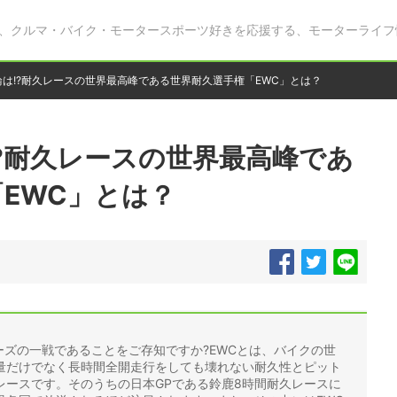
、クルマ・バイク・モータースポーツ好きを応援する、モーターライフ
2輪は!?耐久レースの世界最高峰である世界耐久選手権「EWC」とは？
!?耐久レースの世界最高峰であ
EWC」とは？
ーズの一戦であることをご存知ですか?EWCとは、バイクの世
量だけでなく長時間全開走行をしても壊れない耐久性とピット
レースです。そのうちの日本GPである鈴鹿8時間耐久レースに