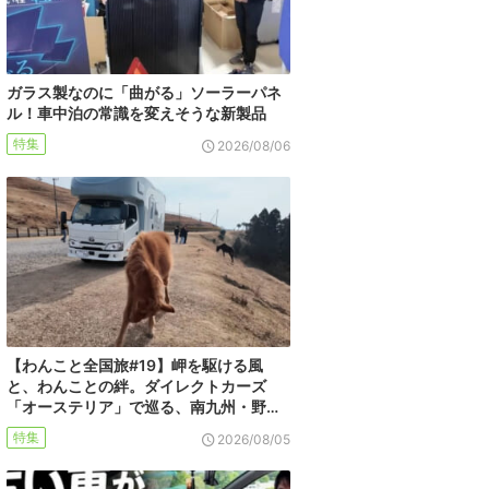
ガラス製なのに「曲がる」ソーラーパネ
ル！車中泊の常識を変えそうな新製品
特集
2026/08/06
【わんこと全国旅#19】岬を駆ける風
と、わんことの絆。ダイレクトカーズ
「オーステリア」で巡る、南九州・野…
特集
2026/08/05