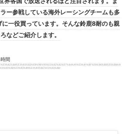
世界各国で放送されるほど注目されます。ま
ュラー参戦している海外レーシングチームも多
げに一役買っています。そんな鈴鹿8耐のも親
ころなどご紹介します。
3%BC%E3%82%BA%E3%83%B3%E9%96%93%E3%82%82%E7%84%A1%E3%81%8F%E9%96%8B%E5%B9%9
E3%83%AB%E3%83%89%E3%83%BC%E3%83%AB/