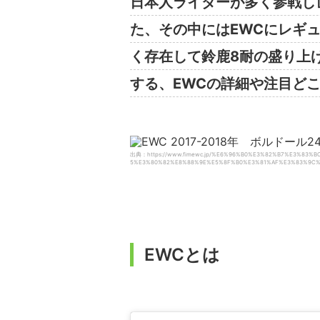
日本人ライダーが多く参戦し
た、その中にはEWCにレギ
く存在して鈴鹿8耐の盛り上
する、EWCの詳細や注目ど
出典：https://www.fimewc.jp/%E6%96%B0%E3%82%B7%E3%8
5%E3%80%82%E8%88%9E%E5%8F%B0%E3%81%AF%E3%83%9C%
EWCとは