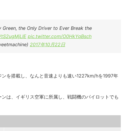
 Green, the Only Driver to Ever Break the
o/tS2ugMjLIE
pic.twitter.com/O0HkYqBsch
weetmachine)
2017年10月22日
を搭載し、なんと音速よりも速い1227km/hを1997年
ーンは、イギリス空軍に所属し、戦闘機のパイロットでも