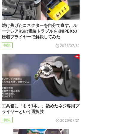
焼け焦げたコネクターを自分で直す。ル
ーテシアRSの電装トラブルをKNIPEXの
圧着プライヤーで解決してみた
特集
2026/07/31
工具箱に「もう1本」。舐めたネジ専用プ
ライヤーという選択肢
特集
2026/07/21