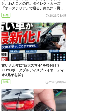
と、わんことの絆。ダイレクトカーズ
「オーステリア」で巡る、南九州・野…
特集
2026/08/05
古いクルマに“巨大スマホ”を後付け!?
KEIYOポータブルディスプレイオーディ
オ3兄弟を試す
特集
2026/08/04