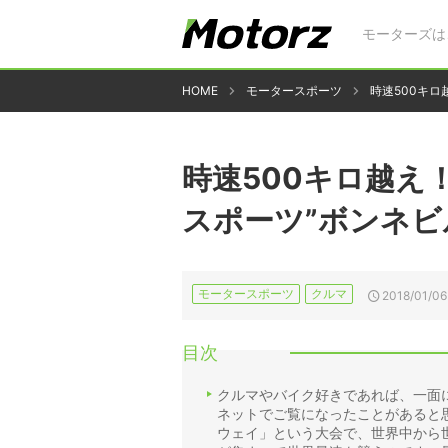
モーターズは
HOME
モータースポーツ
時速500キ
時速500キロ越え
スポーツ”ボンネビ
モータースポーツ
クルマ
2018/01/06
目次
クルマやバイク好きであれば、一面
ネットでご覧になったことがあると
ウェイ」という大会で、世界中から