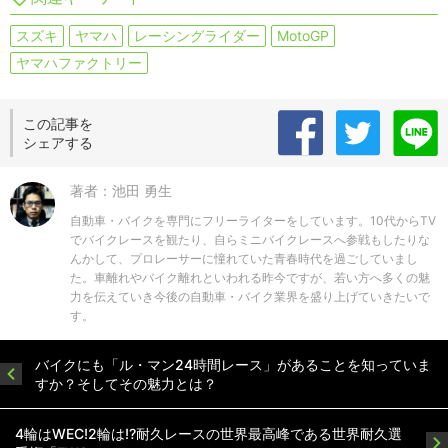
スズキ
ヤマハ
レーシングライダー
MotoGP
ヤマハファクトリー
この記事を
シェアする
著者：池田 勇生
自動車・バイクを専門にフリーライターをしています。10代からTV
でバイクレースを観たり、自らミニバイクレースへ参戦もしたりな
んかして、プロレーサーに憧れていた青春時代を過ごしていまし
た。車離れやバイク離れといわれる昨今ですが、若い方へ多くの魅
力を伝えていき今後の自動車・バイク業界を盛り上げていきたいで
す。
バイクにも「ル・マン24時間レース」があることを知っていま
すか？そしてその魅力とは？
4輪はWEC!2輪は!?耐久レースの世界最高峰である世界耐久選