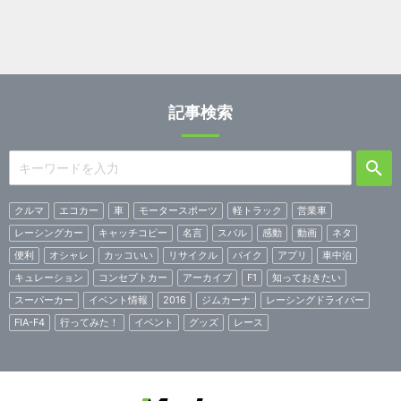
記事検索
クルマ
エコカー
車
モータースポーツ
軽トラック
営業車
レーシングカー
キャッチコピー
名言
スバル
感動
動画
ネタ
便利
オシャレ
カッコいい
リサイクル
バイク
アプリ
車中泊
キュレーション
コンセプトカー
アーカイブ
F1
知っておきたい
スーパーカー
イベント情報
2016
ジムカーナ
レーシングドライバー
FIA-F4
行ってみた！
イベント
グッズ
レース