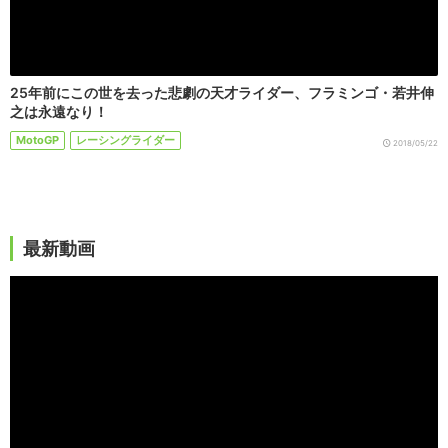
25年前にこの世を去った悲劇の天才ライダー、フラミンゴ・若井伸
之は永遠なり！
MotoGP
レーシングライダー
2018/05/22
最新動画