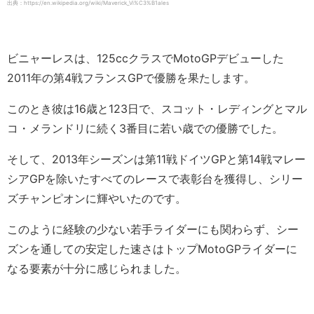
出典：https://en.wikipedia.org/wiki/Maverick_Vi%C3%B1ales
ビニャーレスは、125ccクラスでMotoGPデビューした
2011年の第4戦フランスGPで優勝を果たします。
このとき彼は16歳と123日で、スコット・レディングとマル
コ・メランドリに続く3番目に若い歳での優勝でした。
そして、2013年シーズンは第11戦ドイツGPと第14戦マレー
シアGPを除いたすべてのレースで表彰台を獲得し、シリー
ズチャンピオンに輝やいたのです。
このように経験の少ない若手ライダーにも関わらず、シー
ズンを通しての安定した速さはトップMotoGPライダーに
なる要素が十分に感じられました。