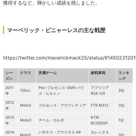
獲得するなど、輝かしい成績を残しました。
マーベリック・ビニャーレスの主な戦歴
https://twitter.com/maverickmack25/status/6145023120
シー
クラス
所属チーム
参戦車両
ランキ
ズン
ング
2011
Pev-ブルセンス-SMX-パリ
アプリリア
125cc
3位
年
ス・ヒルトン
RSA 125
2012
Moto3
ブルセンス・アヴァンティア
FTR M312
3位
年
2013
KTM
Moto3
チーム・カルボ
1位
年
RC250GP
2014
パギナス・アマリラス HP
カレックス
Moto2
3位