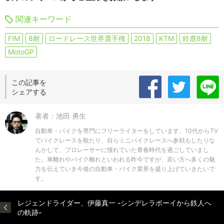
関連キーワード
FIM
8耐
ロードレース世界選手権
2018
KTM
鈴鹿8耐
MotoGP
この記事を
シェアする
著者：池田 勇生
自動車・バイクを専門にフリーライターをしています。10代からTV
でバイクレースを観たり、自らミニバイクレースへ参戦もしたりな
んかして、プロレーサーに憧れていた青春時代を過ごしていまし
た。車離れやバイク離れといわれる昨今ですが、若い方へ多くの魅
力を伝えていき今後の自動車・バイク業界を盛り上げていきたいで
す。
レジェンドライダー、伊藤真一 -シンデレラボーイから鉄人へ
の軌跡-