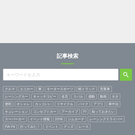
記事検索
クルマ
エコカー
車
モータースポーツ
軽トラック
営業車
レーシングカー
キャッチコピー
名言
スバル
感動
動画
ネタ
便利
オシャレ
カッコいい
リサイクル
バイク
アプリ
車中泊
キュレーション
コンセプトカー
アーカイブ
F1
知っておきたい
スーパーカー
イベント情報
2016
ジムカーナ
レーシングドライバー
FIA-F4
行ってみた！
イベント
グッズ
レース