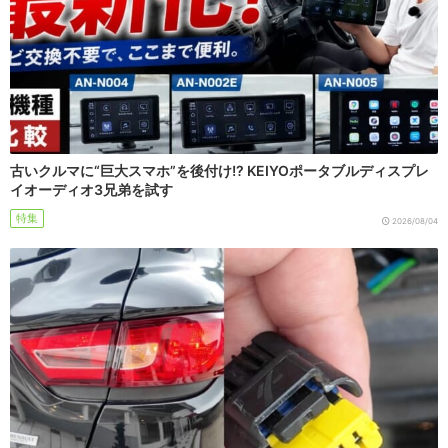
古いクルマに“巨大スマホ”を後付け!? KEIYOポータブルディスプレ
イオーディオ3兄弟を試す
特集
2026/08/04