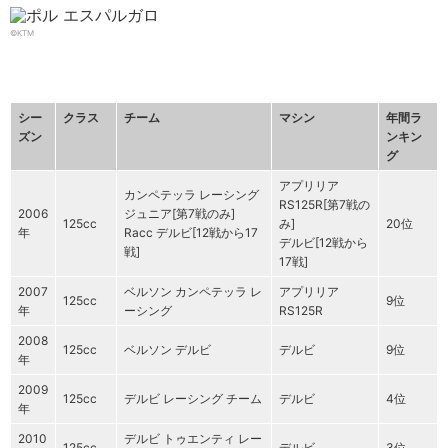
©KTM
シー
クラス
チーム
マシン
年間ラ
ズン
ンキン
グ
アプリリア
カンペテッラ レーシング
RS125R[第7戦の
2006
ジュニア[第7戦のみ]
125cc
み]
20位
年
Racc デルビ[12戦から17
デルビ[12戦から
戦]
17戦]
2007
ベルソン カンペテッラ レ
アプリリア
125cc
9位
年
ーシング
RS125R
2008
125cc
ベルソン デルビ
デルビ
9位
年
2009
125cc
デルビ レーシング チーム
デルビ
4位
年
2010
デルビ トゥエンティ レー
125cc
デルビ
3位