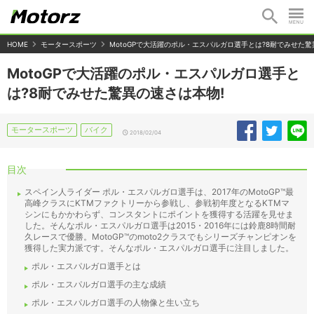
HOME
モータースポーツ
MotoGPで大活躍のポル・エスパルガロ選手とは?8耐でみせた驚
MotoGPで大活躍のポル・エスパルガロ選手と
は?8耐でみせた驚異の速さは本物!
モータースポーツ
バイク
2018/02/04
目次
スペイン人ライダー ポル・エスパルガロ選手は、2017年のMotoGP™最
高峰クラスにKTMファクトリーから参戦し、参戦初年度となるKTMマ
シンにもかかわらず、コンスタントにポイントを獲得する活躍を見せま
した。そんなポル・エスパルガロ選手は2015・2016年には鈴鹿8時間耐
久レースで優勝。MotoGP™のmoto2クラスでもシリーズチャンピオンを
獲得した実力派です。そんなポル・エスパルガロ選手に注目しました。
ポル・エスパルガロ選手とは
ポル・エスパルガロ選手の主な成績
ポル・エスパルガロ選手の人物像と生い立ち