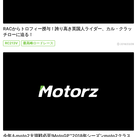
RACからトロフィー授与！誇り高き英国人ライダー、カル・クラッ
チローに迫る！
RC213V
最高峰ロードレース
2018/03/09
今年もmoto2大混戦必至!MotoGP™2018年シーズンmoto2クラス