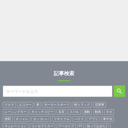
記事検索
クルマ
エコカー
車
モータースポーツ
軽トラック
営業車
レーシングカー
キャッチコピー
名言
スバル
感動
動画
ネタ
便利
オシャレ
カッコいい
リサイクル
バイク
アプリ
車中泊
キュレーション
コンセプトカー
アーカイブ
F1
知っておきたい