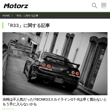
HOME
「R33」に関する記事
「R33」に関する記事
当時は不人気だった!?BCNR33スカイラインGT-Rは早く買わないと
もう手に入らないかも