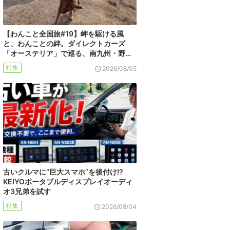
【わんこと全国旅#19】岬を駆ける風
と、わんことの絆。ダイレクトカーズ
「オーステリア」で巡る、南九州・野…
特集
2026/08/05
古いクルマに“巨大スマホ”を後付け!?
KEIYOポータブルディスプレイオーディ
オ3兄弟を試す
特集
2026/08/04