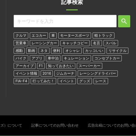
記事検索
クルマ
エコカー
車
モータースポーツ
軽トラック
営業車
レーシングカー
キャッチコピー
名言
スバル
感動
動画
ネタ
便利
オシャレ
カッコいい
リサイクル
バイク
アプリ
車中泊
キュレーション
コンセプトカー
アーカイブ
F1
知っておきたい
スーパーカー
イベント情報
2016
ジムカーナ
レーシングドライバー
FIA-F4
行ってみた！
イベント
グッズ
レース
ターズ）について
記事についてのお問い合わせ
広告出稿についてのお問い合