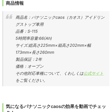
商品情報
商品名：パナソニックcaos（カオス）アイドリン
グストップ車用
品番：S-115
5時間率容量:66(Ah)
サイズ:総高さ225mm×箱高さ202mm×幅
173mm×長さ260mm
製品保証：
2年
価格：オープン
その他対応車種について、くわしくは
公式サイト
をご覧ください。
気になるパナソニックcaosの効果を動画でチェッ