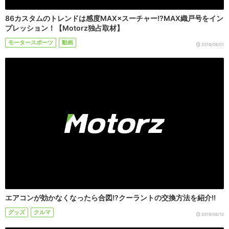
86カスタムのトレンドは感度MAX×スーチャー!?MAX織戸号をイン
プレッション！【Motorz独占取材】
モータースポーツ
動画
2019/06/01
エアコンが効かなくなったら合図!?クーラントの交換方法を紹介!!
グッズ
クルマ
2019/06/10