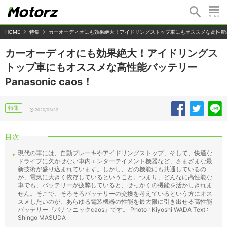
HOME
特集
カーオーディオにも効果絶大！アイドリングストップ車にもオススメな高性能バッテリ
カーオーディオにも効果絶大！アイドリングス
トップ車にもオススメな高性能バッテリー
Panasonic caos！
特集
2020/03/22
目次
現代の車には、自動ブレーキやアイドリングストップ、そして、快適な
ドライブに欠かせない車内エンターテイメント機器など、さまざまな最
新技術が盛り込まれています。しかし、どの機能にも共通しているの
が、電気に大きく依存しているということ。つまり、どんなに高性能な
車でも、バッテリーが疲弊していると、せっかくの機能を活かしきれま
せん。そこで、そろそろバッテリーの交換を考えているという方にオス
スメしたいのが、あらゆる電装機器の性能を最大限に引き出せる高性能
バッテリー『パナソニックcaos』です。 Photo : Kiyoshi WADA Text :
Shingo MASUDA