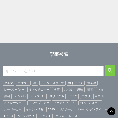
記事検索
クルマ
エコカー
車
モータースポーツ
軽トラック
営業車
レーシングカー
キャッチコピー
名言
スバル
感動
動画
ネタ
便利
オシャレ
カッコいい
リサイクル
バイク
アプリ
車中泊
キュレーション
コンセプトカー
アーカイブ
F1
知っておきたい
スーパーカー
イベント情報
2016
ジムカーナ
レーシングドライバー
FIA-F4
行ってみた！
イベント
グッズ
レース