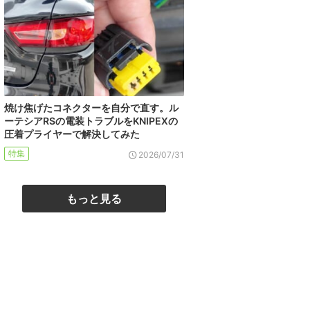
焼け焦げたコネクターを自分で直す。ル
ーテシアRSの電装トラブルをKNIPEXの
圧着プライヤーで解決してみた
特集
2026/07/31
もっと見る