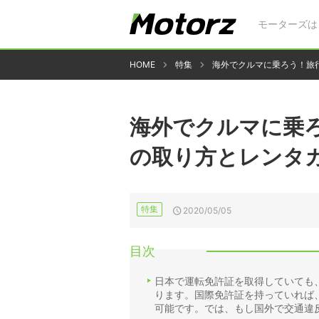
モーターズは
HOME
特集
海外でクルマに乗ろう！旅
海外でクルマに乗
の取り方とレンタ
特集
2020/05/05
目次
日本で運転免許証を取得していても
ります。国際免許証を持っていれば
可能です。では、もし国外で交通違