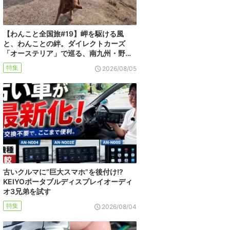
【わんこと全国旅#19】岬を駆ける風
と、わんことの絆。ダイレクトカーズ
「オーステリア」で巡る、南九州・野…
特集
2026/08/05
古いクルマに“巨大スマホ”を後付け!?
KEIYOポータブルディスプレイオーディ
オ3兄弟を試す
特集
2026/08/04