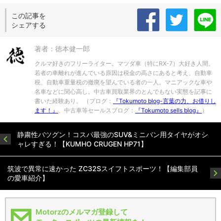
この記事を
シェアする
著者：徳本健一郎
クルマ好きのフリーライター。マツダ車（特にRX-7）大好き人間。
若者の車離れが進んでいる原因は税金の高さにあると考え、自動車
税、自動車重量税の撤廃を望んでいる者の一人。マニアックな車や
名車などに関心高し。中古車買取業界のとんでもない実態を記事に
書いた経験あり。 （ブログ：
『Tokumoto blog-言葉の力、お借りし
ます！』
、中古車等セールスブログ：
『Tokumoto sells blog』
）
静粛性バツグン！コスパ最強のSUV&ミニバン用タイヤがオシ
ャレすぎる！【KUMHO CRUGEN HP71】
筑波で異常に速かった ZC32Sスイフトスポーツ！【編集部員
の愛車紹介】
Motorzのメルマガ登録して