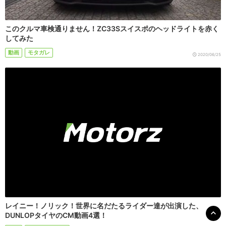
このクルマ車検通りません！ZC33Sスイスポのヘッドライトを赤く
してみた
動画
モタガレ
2020/06/25
レイニー！ノリック！世界に名だたるライダー達が出演した、
DUNLOPタイヤのCM動画4選！