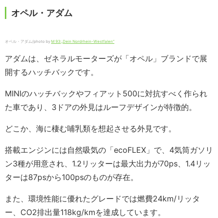
オペル・アダム
オペル・アダム/photo by
M 93:„Dein Nordrhein-Westfalen“
アダムは、ゼネラルモーターズが「オペル」ブランドで展
開するハッチバックです。
MINIのハッチバックやフィアット500に対抗すべく作られ
た車であり、3ドアの外見はルーフデザインが特徴的。
どこか、海に棲む哺乳類を想起させる外見です。
搭載エンジンには自然吸気の「ecoFLEX」で、4気筒ガソリ
ン3種が用意され、1.2リッターは最大出力が70ps、1.4リッ
ターは87psから100psのものが存在。
また、環境性能に優れたグレードでは燃費24km/リッタ
ー、CO2排出量118kg/kmを達成しています。