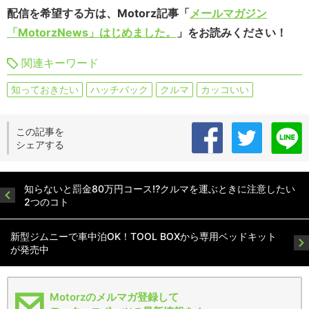
配信を希望する方は、Motorz記事「
メールマガジン
「MotorzNews」はじめました。
」をお読みください！
関連キーワード
知っておきたい
ハッチバック
クルマ
カッコいい
この記事を
シェアする
知らないと罰金80万円コース!?クルマを運ぶときに注意したい
2つのコト
新型ジムニーで車中泊OK！TOOL BOXから専用ベッドキット
が発売中
Motorzのメルマガ登録して