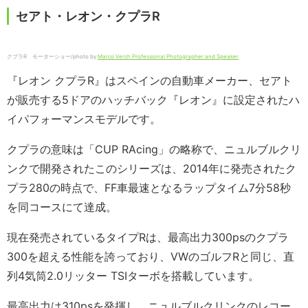
セアト・レオン・クプラR
クプラR モーターショー/photo by
Marco Verch Professional Photographer and Speaker
『レオン クプラR』はスペインの自動車メーカー、セアト
が販売する5ドアのハッチバック『レオン』に設定されたハ
イパフォーマンスモデルです。
クプラの意味は「CUP RAcing」の略称で、ニュルブルクリ
ンクで開発されたこのシリーズは、2014年に発売されたク
プラ280の時点で、FF車最速となるラップタイム7分58秒
を同コースにて達成。
現在発売されているタイプRは、最高出力300psのクプラ
300を超える性能を誇っており、VWのゴルフRと同じ、直
列4気筒2.0リッター TSIターボを搭載しています。
最高出力は310psを発揮し、ニュルブルクリンクのレコー