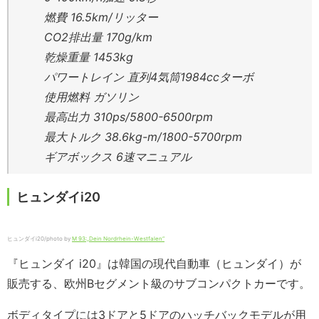
燃費 16.5km/リッター
CO2排出量 170g/km
乾燥重量 1453kg
パワートレイン 直列4気筒1984ccターボ
使用燃料 ガソリン
最高出力 310ps/5800-6500rpm
最大トルク 38.6kg-m/1800-5700rpm
ギアボックス 6速マニュアル
ヒュンダイi20
ヒュンダイi20/photo by
M 93:„Dein Nordrhein-Westfalen“
『ヒュンダイ i20』は韓国の現代自動車（ヒュンダイ）が
販売する、欧州Bセグメント級のサブコンパクトカーです。
ボディタイプには3ドアと5ドアのハッチバックモデルが用