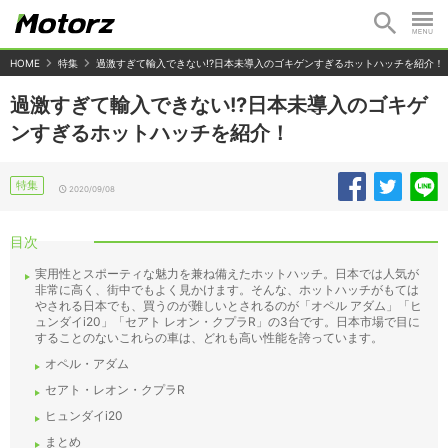
HOME
特集
過激すぎて輸入できない!?日本未導入のゴキゲンすぎるホットハッチを紹介！
過激すぎて輸入できない!?日本未導入のゴキゲ
ンすぎるホットハッチを紹介！
特集
2020/09/08
目次
実用性とスポーティな魅力を兼ね備えたホットハッチ。日本では人気が
非常に高く、街中でもよく見かけます。そんな、ホットハッチがもては
やされる日本でも、買うのが難しいとされるのが「オペル アダム」「ヒ
ュンダイi20」「セアト レオン・クプラR」の3台です。日本市場で目に
することのないこれらの車は、どれも高い性能を誇っています。
オペル・アダム
セアト・レオン・クプラR
ヒュンダイi20
まとめ