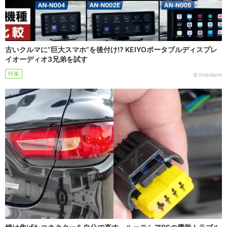
古いクルマに“巨大スマホ”を後付け!? KEIYOポータブルディスプレ
イオーディオ3兄弟を試す
特集
2026/08/04