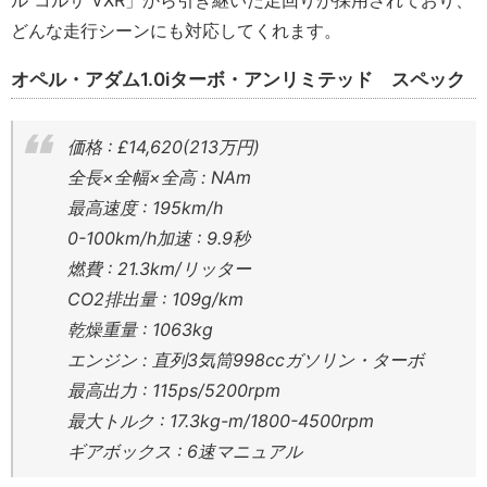
ル コルサ VXR」から引き継いだ足回りが採用されており、
どんな走行シーンにも対応してくれます。
オペル・アダム1.0iターボ・アンリミテッド スペック
価格 : £14,620(213万円)
全長×全幅×全高 : NAm
最高速度 : 195km/h
0-100km/h加速 : 9.9秒
燃費 : 21.3km/リッター
CO2排出量 : 109g/km
乾燥重量 : 1063kg
エンジン : 直列3気筒998ccガソリン・ターボ
最高出力 : 115ps/5200rpm
最大トルク : 17.3kg-m/1800-4500rpm
ギアボックス : 6速マニュアル