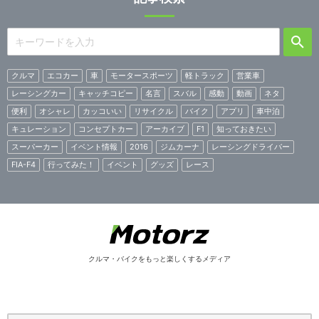
クルマ
エコカー
車
モータースポーツ
軽トラック
営業車
レーシングカー
キャッチコピー
名言
スバル
感動
動画
ネタ
便利
オシャレ
カッコいい
リサイクル
バイク
アプリ
車中泊
キュレーション
コンセプトカー
アーカイブ
F1
知っておきたい
スーパーカー
イベント情報
2016
ジムカーナ
レーシングドライバー
FIA-F4
行ってみた！
イベント
グッズ
レース
クルマ・バイクをもっと楽しくするメディア