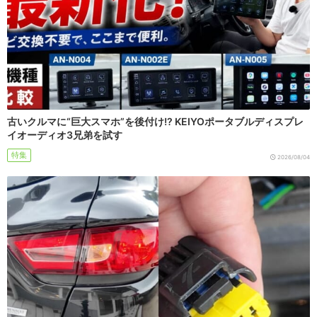
古いクルマに“巨大スマホ”を後付け!? KEIYOポータブルディスプレ
イオーディオ3兄弟を試す
特集
2026/08/04