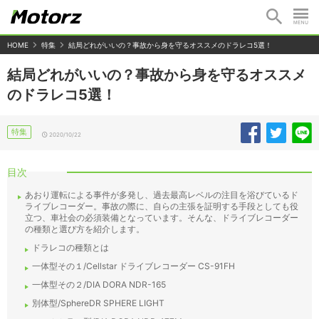
HOME
特集
結局どれがいいの？事故から身を守るオススメのドラレコ5選！
結局どれがいいの？事故から身を守るオススメ
のドラレコ5選！
特集
2020/10/22
目次
あおり運転による事件が多発し、過去最高レベルの注目を浴びているド
ライブレコーダー。事故の際に、自らの主張を証明する手段としても役
立つ、車社会の必須装備となっています。そんな、ドライブレコーダー
の種類と選び方を紹介します。
ドラレコの種類とは
一体型その１/Cellstar ドライブレコーダー CS-91FH
一体型その２/DIA DORA NDR-165
別体型/SphereDR SPHERE LIGHT