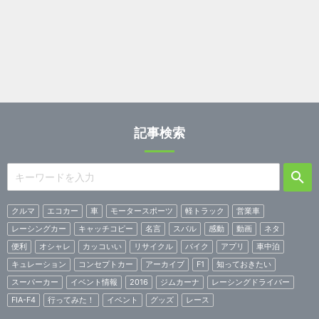
記事検索
クルマ
エコカー
車
モータースポーツ
軽トラック
営業車
レーシングカー
キャッチコピー
名言
スバル
感動
動画
ネタ
便利
オシャレ
カッコいい
リサイクル
バイク
アプリ
車中泊
キュレーション
コンセプトカー
アーカイブ
F1
知っておきたい
スーパーカー
イベント情報
2016
ジムカーナ
レーシングドライバー
FIA-F4
行ってみた！
イベント
グッズ
レース