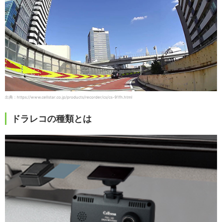
出典：https://www.cellstar.co.jp/products/recorder/cs/cs-91fh.html
ドラレコの種類とは