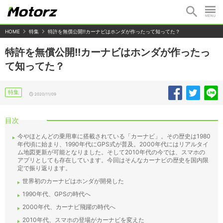
HOME
特集
特許を無償公開!!カーナビはホンダが作ったって知ってた？
特許を無償公開!!カーナビはホンダが作ったっ
て知ってた？
特集
2020/11/09
目次
今やほとんどの乗用車に搭載されている「カーナビ」。その歴史は1980
年代頃に始まり、1990年代にGPS式が普及。2000年代にはリアルタイ
ム地図更新が可能となりました。そして2010年代の今では、スマホの
アプリとしても存在しています。今回はそんなカーナビの歴史を国内限
定で振り返ります。
世界初のカーナビはホンダが開発した
1990年代、GPSの時代へ
2000年代、カーナビ飛躍の時代へ
2010年代、スマホの登場がカーナビを変えた