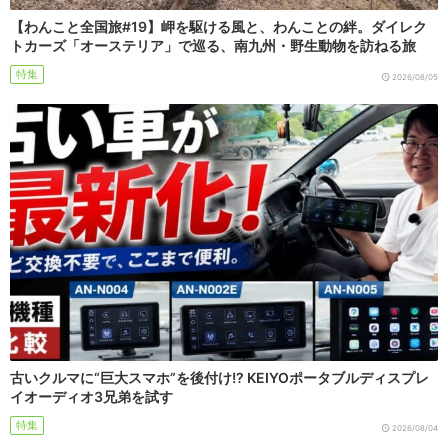
【わんこと全国旅#19】岬を駆ける風と、わんことの絆。ダイレク
トカーズ「オーステリア」で巡る、南九州・野生動物を訪ねる旅
特集
2026/08/05
古いクルマに“巨大スマホ”を後付け!? KEIYOポータブルディスプレ
イオーディオ3兄弟を試す
特集
2026/08/04