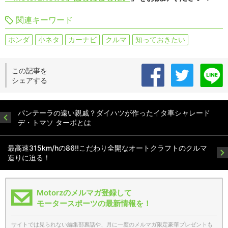
関連キーワード
ホンダ
小ネタ
カーナビ
クルマ
知っておきたい
この記事を
シェアする
パンテーラの遠い親戚？ダイハツが作ったイタ車シャレード
デ・トマソ ターボとは
最高速315km/hの86!!こだわり全開なオートクラフトのクルマ
造りに迫る！
Motorzのメルマガ登録して
モータースポーツの最新情報を！
サイトでは見られない編集部裏話や、月に一度のメルマガ限定豪華プレゼントも