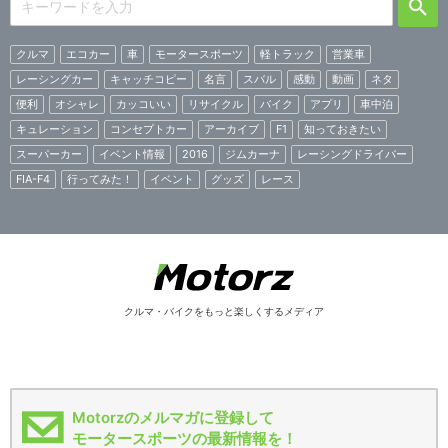
クルマ
エコカー
車
モータースポーツ
軽トラック
営業車
レーシングカー
キャッチコピー
名言
スバル
感動
動画
ネタ
便利
オシャレ
カッコいい
リサイクル
バイク
アプリ
車中泊
キュレーション
コンセプトカー
アーカイブ
F1
知っておきたい
スーパーカー
イベント情報
2016
ジムカーナ
レーシングドライバー
FIA-F4
行ってみた！
イベント
グッズ
レース
クルマ・バイクをもっと楽しくするメディア
Motorzのメルマガに登録して
モータースポーツの最新情報を！