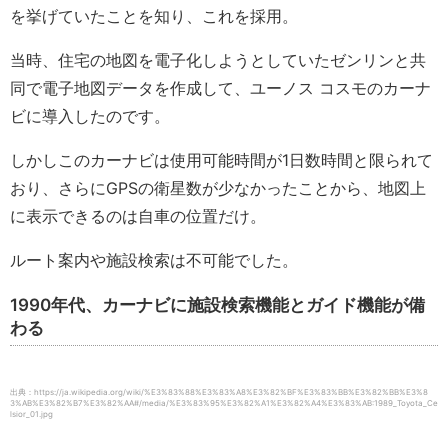
を挙げていたことを知り、これを採用。
当時、住宅の地図を電子化しようとしていたゼンリンと共
同で電子地図データを作成して、ユーノス コスモのカーナ
ビに導入したのです。
しかしこのカーナビは使用可能時間が1日数時間と限られて
おり、さらにGPSの衛星数が少なかったことから、地図上
に表示できるのは自車の位置だけ。
ルート案内や施設検索は不可能でした。
1990年代、カーナビに施設検索機能とガイド機能が備
わる
出典：https://ja.wikipedia.org/wiki/%E3%83%88%E3%83%A8%E3%82%BF%E3%83%BB%E3%82%BB%E3%8
3%AB%E3%82%B7%E3%82%AA#/media/%E3%83%95%E3%82%A1%E3%82%A4%E3%83%AB:1989_Toyota_Ce
lsior_01.jpg