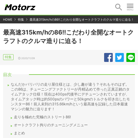
HOME
特集
最高速315km/hの86!!こだわり全開なオートクラフトのクルマ造りに迫る！
最高速315km/hの86!!こだわり全開なオートク
ラフトのクルマ造りに迫る！
特集
2020/11/09
目次
なんだかバリバリの走り屋仕様とは、少し趣が違う？それもそのはず。
この86は、チューニングファクトリーが丹精込めて作った正真正銘のタ
イムアタック仕様！現在は400ps代後半にデチューンされていますが、
タイムアタック時は約500psのパワーと50kgmのトルクを叩き出したモ
ンスター86！前人未到の315.66km/hという最高速を記録した日本最速
マシンの魅力に迫ります！
走りを極めた究極のストリート86!
オートクラフト拘りのチューニングメニュー
まとめ