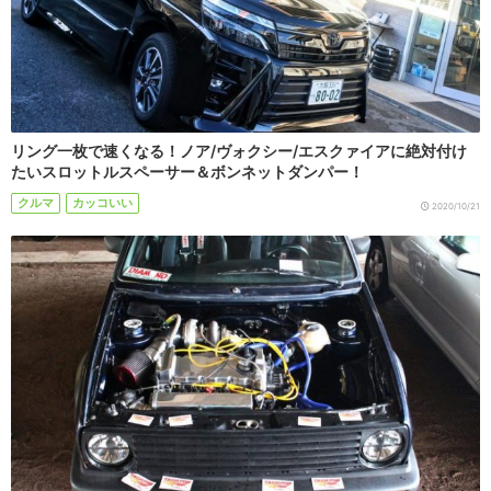
リング一枚で速くなる！ノア/ヴォクシー/エスクァイアに絶対付け
たいスロットルスペーサー＆ボンネットダンパー！
クルマ
カッコいい
2020/10/21