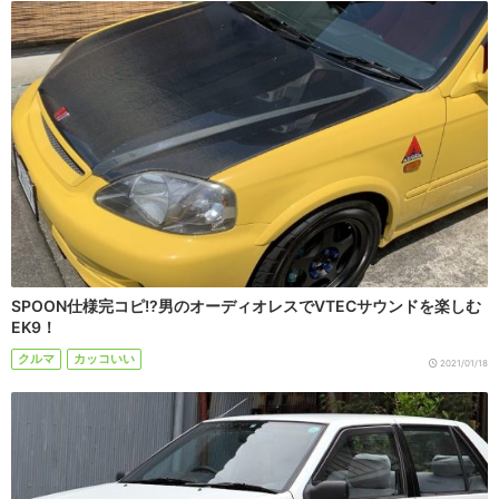
SPOON仕様完コピ!?男のオーディオレスでVTECサウンドを楽しむ
EK9！
クルマ
カッコいい
2021/01/18