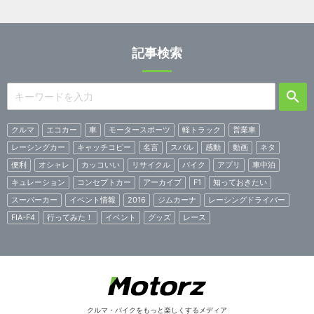
記事検索
クルマ
エコカー
車
モータースポーツ
軽トラック
営業車
レーシングカー
キャッチコピー
名言
スバル
感動
動画
ネタ
便利
オシャレ
カッコいい
リサイクル
バイク
アプリ
車中泊
キュレーション
コンセプトカー
アーカイブ
F1
知っておきたい
スーパーカー
イベント情報
2016
ジムカーナ
レーシングドライバー
FIA-F4
行ってみた！
イベント
グッズ
レース
クルマ・バイクをもっと楽しくするメディア