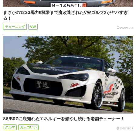
まさかの1233馬力!!極限まで魔改造されたVWゴルフ2がヤバすぎ
る！
チューニング
VW
2020/11/12
86/BRZに底知れぬエネルギーを燃やし続ける老舗チューナー！
クルマ
カッコいい
2020/11/24