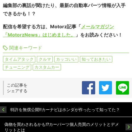
編集部の裏話が聞けたり、最新の自動車パーツ情報が入手
できるかも！？
配信を希望する方は、Motorz記事「
メールマガジン
「MotorzNews」はじめました。
」をお読みください！
関連キーワード
タイムアタック
クルマ
カッコいい
知っておきたい
チューニング
カスタムカー
この記事を
シェアする
特許を無償公開!!カーナビはホンダが作ったって知ってた？
偽物を買わされるかも!?カーパーツ個人売買のメリットとデメ
リットとは