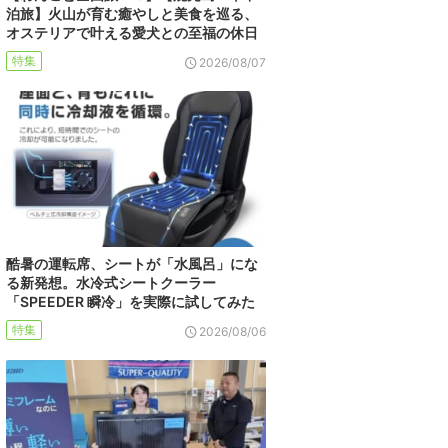
泊旅】火山が育む癒やしと美食を巡る、
オステリアで叶える愛犬との至福の休日
特集
2026/08/07
酷暑の運転席、シートが「水風呂」にな
る新発想。水冷式シートクーラー
「SPEEDER 瞬冷」を実際に試してみた
特集
2026/08/06