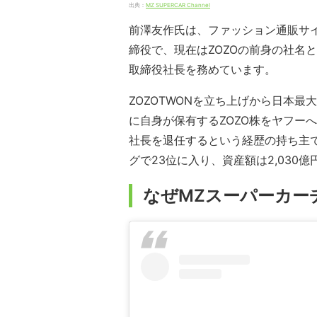
出典：
MZ SUPERCAR Channel
前澤友作氏は、ファッション通販サイト
締役で、現在はZOZOの前身の社名
取締役社長を務めています。
ZOZOTWONを立ち上げから日本最
に自身が保有するZOZO株をヤフーへ
社長を退任するという経歴の持ち主で
グで23位に入り、資産額は2,030
なぜMZスーパーカー