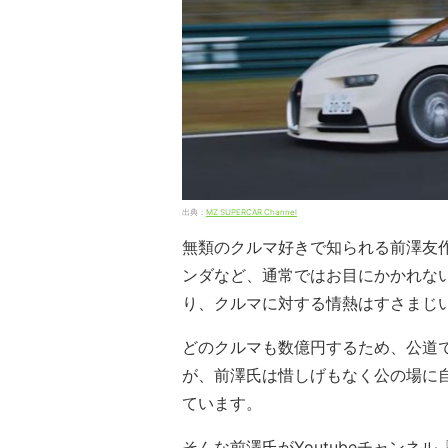
出典：
MZ SUPERCAR Channel
無類のクルマ好きで知られる前澤友
ンダなど、通常ではお目にかかれな
り、クルマに対する情熱はすさまじ
どのクルマも数億円するため、公道
が、前澤氏は惜しげもなく公の場に
ています。
そんな前澤氏がYoutubeチャンネル『M