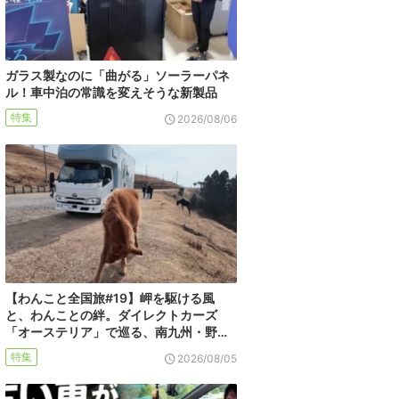
ガラス製なのに「曲がる」ソーラーパネ
ル！車中泊の常識を変えそうな新製品
特集
2026/08/06
【わんこと全国旅#19】岬を駆ける風
と、わんことの絆。ダイレクトカーズ
「オーステリア」で巡る、南九州・野…
特集
2026/08/05