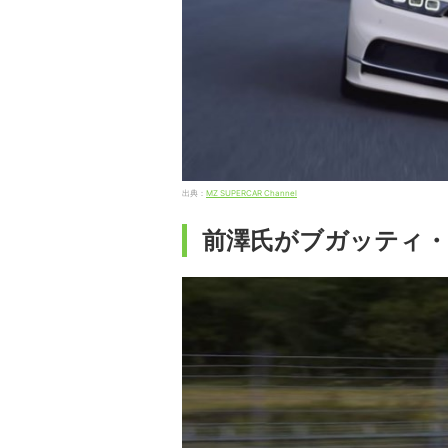
出典：
MZ SUPERCAR Channel
前澤氏がブガッティ・