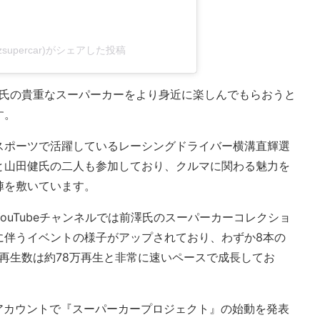
(@mzsupercar)がシェアした投稿
澤氏の貴重なスーパーカーをより身近に楽しんでもらおうと
す。
スポーツで活躍しているレーシングドライバー横溝直輝選
と山田健氏の二人も参加しており、クルマに関わる魅力を
陣を敷いています。
ouTubeチャンネルでは前澤氏のスーパーカーコレクショ
に伴うイベントの様子がアップされており、わずか8本の
総再生数は約78万再生と非常に速いペースで成長してお
ターアカウントで『スーパーカープロジェクト』の始動を発表