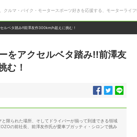
、クルマ・バイク・モータースポーツ好きを応援する、モーターライフ
セルベタ踏み!!前澤友作300km/h超えに挑む！
カーをアクセルベタ踏み!!前澤友
に挑む！
ルマと限られた場所、そしてドライバーが揃って到達できる領域
ZOZOの前社長、前澤友作氏が愛車ブガッティ・シロンで挑み