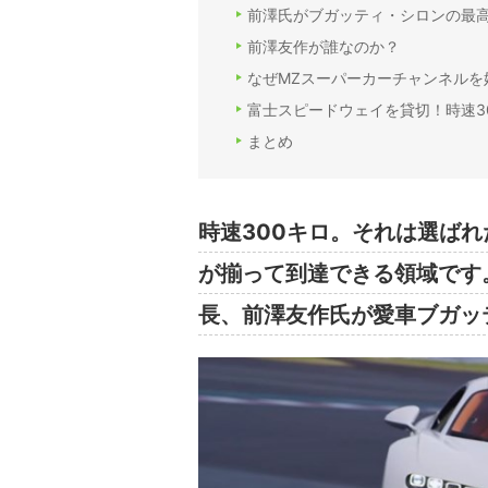
前澤氏がブガッティ・シロンの最
前澤友作が誰なのか？
なぜMZスーパーカーチャンネルを
富士スピードウェイを貸切！時速3
まとめ
時速300キロ。それは選ば
が揃って到達できる領域です
長、前澤友作氏が愛車ブガッ