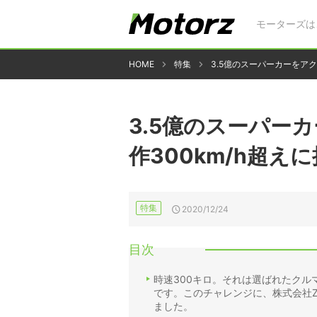
モーターズは
HOME
特集
3.5億のスーパーカーをアク
3.5億のスーパー
作300km/h超え
特集
2020/12/24
目次
時速300キロ。それは選ばれたク
です。このチャレンジに、株式会社
ました。