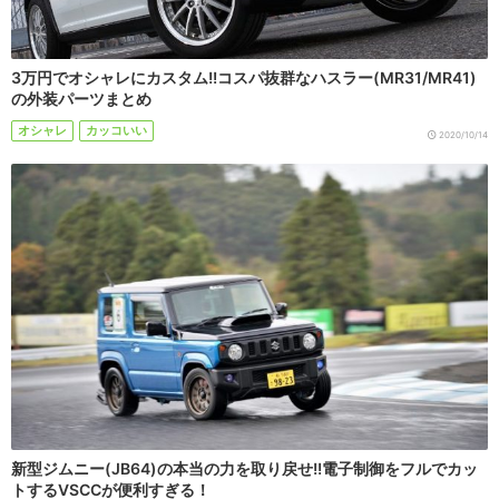
3万円でオシャレにカスタム!!コスパ抜群なハスラー(MR31/MR41)
の外装パーツまとめ
オシャレ
カッコいい
2020/10/14
新型ジムニー(JB64)の本当の力を取り戻せ!!電子制御をフルでカッ
トするVSCCが便利すぎる！