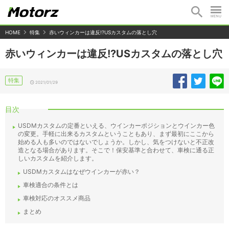
HOME
特集
赤いウィンカーは違反!?USカスタムの落とし穴
赤いウィンカーは違反!?USカスタムの落とし穴
特集
2021/01/29
目次
USDMカスタムの定番といえる、ウインカーポジションとウインカー色
の変更。手軽に出来るカスタムということもあり、まず最初にここから
始める人も多いのではないでしょうか。しかし、気をつけないと不正改
造となる場合があります。そこで！保安基準と合わせて、車検に通る正
しいカスタムを紹介します。
USDMカスタムはなぜウインカーが赤い？
車検適合の条件とは
車検対応のオススメ商品
まとめ