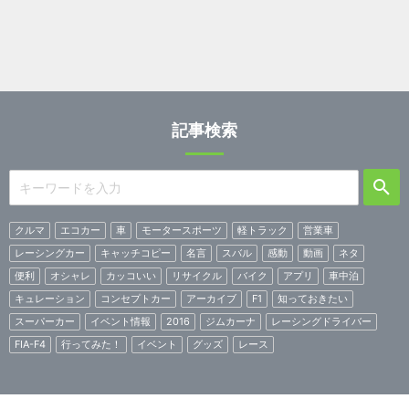
記事検索
クルマ
エコカー
車
モータースポーツ
軽トラック
営業車
レーシングカー
キャッチコピー
名言
スバル
感動
動画
ネタ
便利
オシャレ
カッコいい
リサイクル
バイク
アプリ
車中泊
キュレーション
コンセプトカー
アーカイブ
F1
知っておきたい
スーパーカー
イベント情報
2016
ジムカーナ
レーシングドライバー
FIA-F4
行ってみた！
イベント
グッズ
レース