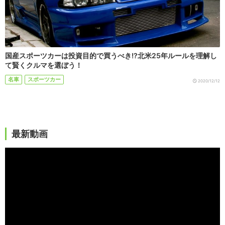
国産スポーツカーは投資目的で買うべき!?北米25年ルールを理解し
て賢くクルマを選ぼう！
名車
スポーツカー
2020/12/12
最新動画