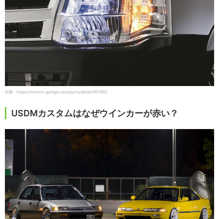
出典：https://motorz-garage.com/parts/detail/507852
USDMカスタムはなぜウインカーが赤い？