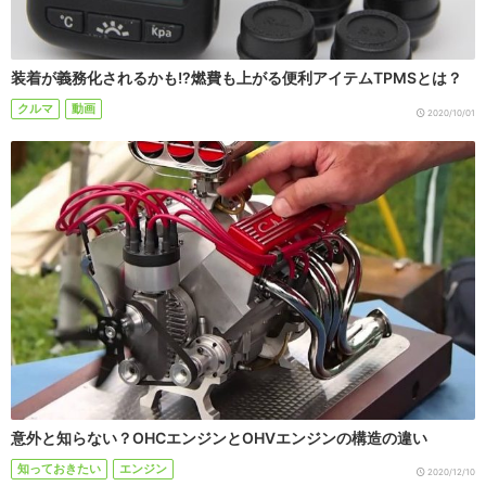
装着が義務化されるかも!?燃費も上がる便利アイテムTPMSとは？
クルマ
動画
2020/10/01
意外と知らない？OHCエンジンとOHVエンジンの構造の違い
知っておきたい
エンジン
2020/12/10