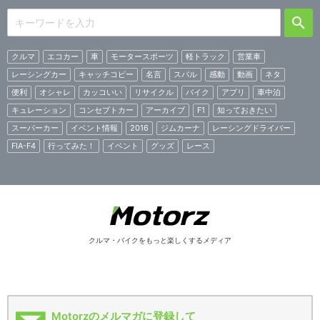
クルマ
エコカー
車
モータースポーツ
軽トラック
営業車
レーシングカー
キャッチコピー
名言
スバル
感動
動画
ネタ
便利
オシャレ
カッコいい
リサイクル
バイク
アプリ
車中泊
キュレーション
コンセプトカー
アーカイブ
F1
知っておきたい
スーパーカー
イベント情報
2016
ジムカーナ
レーシングドライバー
FIA-F4
行ってみた！
イベント
グッズ
レース
クルマ・バイクをもっと楽しくするメディア
Motorzのメルマガに登録して