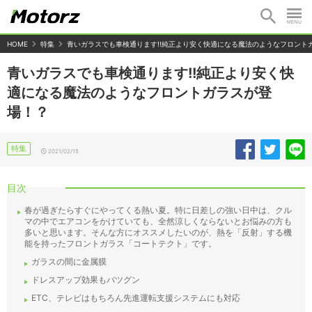
HOME
特集
青いガラスでも車検通ります!!純正より安く快適になる魔法のようなフロント
青いガラスでも車検通ります!!純正より安く快
適になる魔法のようなフロントガラスが登
場！？
特集
2021/02/15
目次
春が過ぎたらすぐにやってくる熱い夏。特に日差しの強い日中は、クル
マの中でエアコンをかけていても、全然涼しくならないとお悩みの方も
多いと思います。そんな方にオススメしたいのが、熱を「反射」する機
能を持ったフロントガラス「コートテクト」です。
ガラスの間に金属膜
ドレスアップ効果もバツグン
ETC、テレビはもちろん先進運転支援システムにも対応