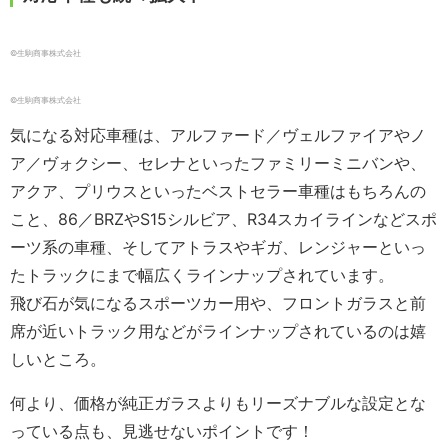
©️生駒商事株式会社
©️生駒商事株式会社
気になる対応車種は、アルファード／ヴェルファイアやノ
ア／ヴォクシー、セレナといったファミリーミニバンや、
アクア、プリウスといったベストセラー車種はもちろんの
こと、
86
／
BRZ
や
S15
シルビア、
R34
スカイラインなどスポ
ーツ系の車種、そしてアトラスやギガ、レンジャーといっ
たトラックにまで幅広くラインナップされています。
飛び石が気になるスポーツカー用や、フロントガラスと前
席が近いトラック用などがラインナップされているのは嬉
しいところ。
何より、価格が純正ガラスよりもリーズナブルな設定とな
っている点も、見逃せないポイントです！