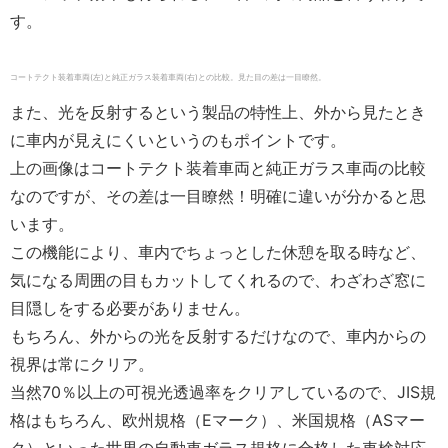
す。
コートテクト装着車両(左)と純正ガラス装着車両(右)との比較。見た目の差は一目瞭然。
また、光を反射するという製品の特性上、外から見たとき
に車内が見えにくいというのもポイントです。
上の画像はコートテクト装着車両と純正ガラス車両の比較
なのですが、その差は一目瞭然！明確に違いが分かると思
います。
この機能により、車内でちょっとした休憩を取る時など、
気になる周囲の目もカットしてくれるので、わざわざ窓に
目隠しをする必要がありません。
もちろん、外からの光を反射するだけなので、車内からの
視界は常にクリア。
当然
70
％以上の可視光透過率をクリアしているので、
JIS
規
格はもちろん、欧州規格（
E
マーク）、米国規格（
AS
マー