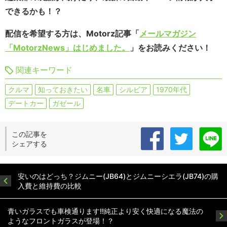
できるかも！？
配信を希望する方は、Motorz記事「
メールマガジン
「MotorzNews」はじめました。
」をお読みください！
関連キーワード
クルマ
知っておきたい
名車
シルビア
1970年代
デートカー
ガゼール
この記事を
シェアする
安いのはどっち？ジムニー(JB64)とジムニーシエラ(JB74)の購
入費と維持費の比較
青いガラスでも車検通ります!!純正より安く快適になる魔法の
ようなフロントガラスが登場！？