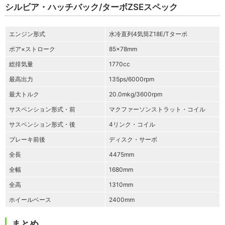
シルビア・ハッチバック/ターボZSEスペック
エンジン形式
水冷直列4気筒Z18E/Tターボ
ボア×ストローク
85×78mm
総排気量
1770cc
最高出力
135ps/6000rpm
最大トルク
20.0mkg/3600rpm
サスペンション形式・前
マクファーソンストラット・コイル
サスペンション形式・後
4リンク・コイル
ブレーキ前後
ディスク・サーボ
全長
4475mm
全幅
1680mm
全高
1310mm
ホイールベース
2400mm
まとめ