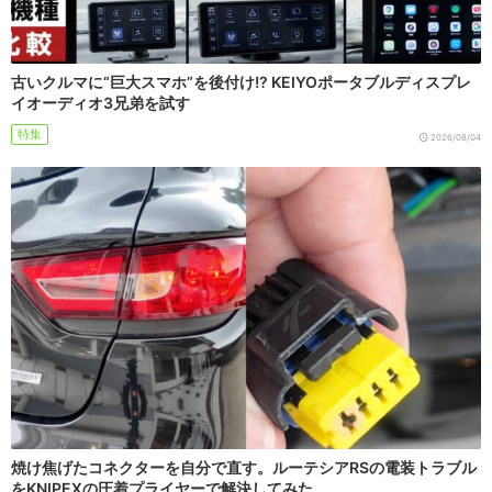
古いクルマに“巨大スマホ”を後付け!? KEIYOポータブルディスプレ
イオーディオ3兄弟を試す
特集
2026/08/04
焼け焦げたコネクターを自分で直す。ルーテシアRSの電装トラブル
をKNIPEXの圧着プライヤーで解決してみた