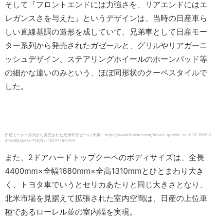
そして『フロントエンドには力強さを、リアエンドにはエ
レガンスさを与えた』というデザインは、当時の日産車ら
しい直線基調の造形を成していて、兄弟車として日産モー
ター系列から発売されたガゼールと、グリルやリアガーニ
ッシュデザイン、ステアリングホイールのホーンパッド等
の細かな違いのみという、ほぼ同形状のクーペスタイルで
した。
日産モーター系列から発売された兄弟車ガゼール/ 出典：https://www.favcars.com/nissan-gazelle-rs-s110-1982-8
3-wallpapers-113035-1024×768.htm
また、2ドアハードトップクーペのボディサイズは、全長
4400mm×全幅1680mm×全高1310mmとひとまわり大き
く、トヨタ車でいうとセリカあたりと同じ大きさとなり、
北米市場を見据えて拡張された室内空間は、日産の上位車
種であるローレル並の室内幅を実現。