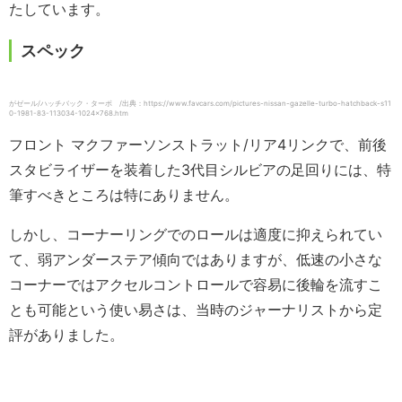
たしています。
スペック
がゼール/ハッチバック・ターボ /出典：https://www.favcars.com/pictures-nissan-gazelle-turbo-hatchback-s11
0-1981-83-113034-1024×768.htm
フロント マクファーソンストラット/リア4リンクで、前後
スタビライザーを装着した3代目シルビアの足回りには、特
筆すべきところは特にありません。
しかし、コーナーリングでのロールは適度に抑えられてい
て、弱アンダーステア傾向ではありますが、低速の小さな
コーナーではアクセルコントロールで容易に後輪を流すこ
とも可能という使い易さは、当時のジャーナリストから定
評がありました。