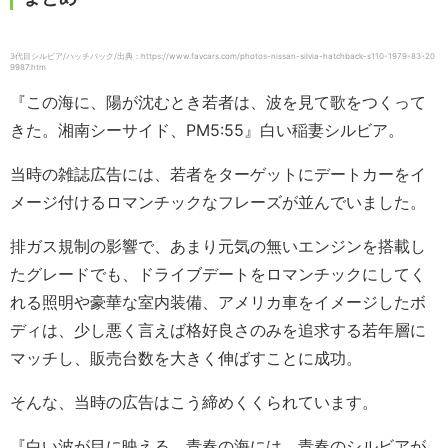
3代目シルビア/ハッチバック/出典：https://www.favcars.com/photos-nissan-silvia-hatchback-s110-1979-83-20
9987.htm
『この海に、陽が沈むとき若者は、波を見て歌をつくって
きた。湘南シーサイド、PM5:55』白い稲妻シルビア。
当時の雑誌広告には、若者をターゲットにデートカーをイ
メージ付けるロマンチックなフレーズが並んでいました。
排ガス規制の影響で、あまり元気の無いエンジンを搭載し
たグレードでも、ドライブデートをロマンチックにしてく
れる照明や豪華な室内装備、アメリカ車をイメージしたボ
ディは、少し悪く言えば格好良さのみを追求する若年層に
マッチし、販売台数を大きく伸ばすことに成功。
そんな、当時の広告はこう締めくくられています。
『白い波が目に映える。青春の海には、青春のシルビアが