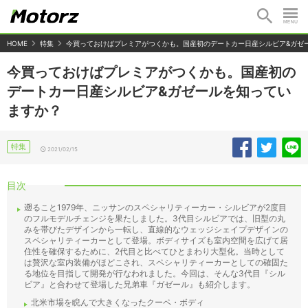
HOME
特集
今買っておけばプレミアがつくかも。国産初のデートカー日産シルビア&ガゼ
今買っておけばプレミアがつくかも。国産初の
デートカー日産シルビア&ガゼールを知ってい
ますか？
特集
2021/02/15
目次
遡ること1979年、ニッサンのスペシャリティーカー・シルビアが2度目
のフルモデルチェンジを果たしました。3代目シルビアでは、旧型の丸
みを帯びたデザインから一転し、直線的なウェッジシェイプデザインの
スペシャリティーカーとして登場。ボディサイズも室内空間を広げて居
住性を確保するために、2代目と比べてひとまわり大型化。当時として
は贅沢な室内装備がほどこされ、スペシャリティーカーとしての確固た
る地位を目指して開発が行なわれました。今回は、そんな3代目『シル
ビア』と合わせて登場した兄弟車『ガゼール』も紹介します。
北米市場を睨んで大きくなったクーペ・ボディ