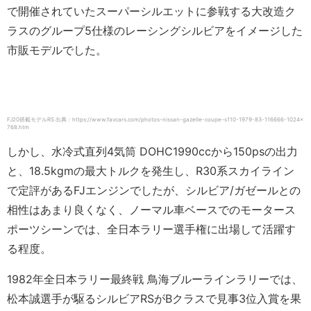
で開催されていたスーパーシルエットに参戦する大改造ク
ラスのグループ5仕様のレーシングシルビアをイメージした
市販モデルでした。
FJ20搭載モデルRS 出典：https://www.favcars.com/photos-nissan-gazelle-coupe-s110-1979-83-116666-1024×
768.htm
しかし、水冷式直列4気筒 DOHC1990ccから150psの出力
と、18.5kgmの最大トルクを発生し、R30系スカイライン
で定評があるFJエンジンでしたが、シルビア/ガゼールとの
相性はあまり良くなく、ノーマル車ベースでのモータース
ポーツシーンでは、全日本ラリー選手権に出場して活躍す
る程度。
1982年全日本ラリー最終戦 鳥海ブルーラインラリーでは、
松本誠選手が駆るシルビアRSがBクラスで見事3位入賞を果