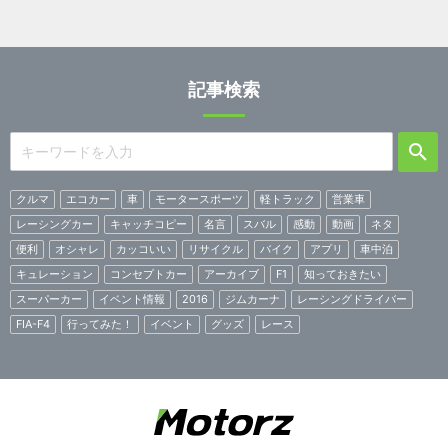
記事検索
クルマ
エコカー
車
モータースポーツ
軽トラック
営業車
レーシングカー
キャッチコピー
名言
スバル
感動
動画
ネタ
便利
オシャレ
カッコいい
リサイクル
バイク
アプリ
車中泊
キュレーション
コンセプトカー
アーカイブ
F1
知っておきたい
スーパーカー
イベント情報
2016
ジムカーナ
レーシングドライバー
FIA-F4
行ってみた！
イベント
グッズ
レース