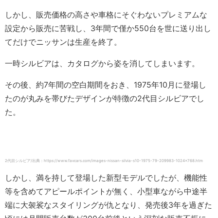
しかし、販売価格の高さや車格にそぐわないプレミアムな
設定から販売に苦戦し、3年間で僅か550台を世に送り出し
てだけでニッサンは生産を終了。
一時シルビアは、カタログから姿を消してしまいます。
その後、約7年間の空白期間をおき、1975年10月に登場し
たのが丸みを帯びたデザインが特徴の2代目シルビアでし
た。
2代目シルビア/出典：https://www.favcars.com/images-nissan-silvia-s10-1975-79-209983-1024×768.htm
しかし、満を持して登場した新型モデルでしたが、機能性
等を含めてアピールポイントが無く、小型車ながら中途半
端に大袈裟なスタイリングが仇となり、発売後3年を過ぎた