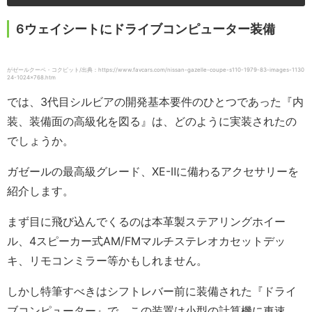
6ウェイシートにドライブコンピューター装備
がゼールクーペ・コクピット/出典：https://www.favcars.com/nissan-gazelle-coupe-s110-1979-83-images-1130
24-1024×768.htm
では、3代目シルビアの開発基本要件のひとつであった『内
装、装備面の高級化を図る』は、どのように実装されたの
でしょうか。
ガゼールの最高級グレード、XE-Ⅱに備わるアクセサリーを
紹介します。
まず目に飛び込んでくるのは本革製ステアリングホイー
ル、4スピーカー式AM/FMマルチステレオカセットデッ
キ、リモコンミラー等かもしれません。
しかし特筆すべきはシフトレバー前に装備された『ドライ
ブコンピューター』で、この装置は小型の計算機に車速