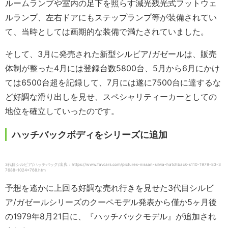
ルームランプや室内の足下を照らす減光残光式フットウェ
ルランプ、左右ドアにもステップランプ等が装備されてい
て、当時としては画期的な装備で満たされていました。
そして、3月に発売された新型シルビア/ガゼールは、販売
体制が整った4月には登録台数5800台、5月から6月にかけ
ては6500台超を記録して、7月には遂に7500台に達するな
ど好調な滑り出しを見せ、スペシャリティーカーとしての
地位を確立していったのです。
ハッチバックボディをシリーズに追加
3代目シルビア/ハッチバック/出典：https://www.favcars.com/pictures-nissan-silvia-hatchback-s110-1979-83-3
7688-1024×768.htm
予想を遙かに上回る好調な売れ行きを見せた3代目シルビ
ア/ガゼールシリーズのクーペモデル発表から僅か5ヶ月後
の1979年8月21日に、『ハッチバックモデル』が追加され