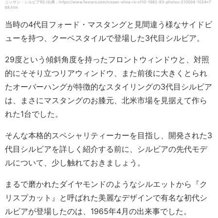
ニッサン・シルビアRS /出典：https://www.favcars.com/nissan-silvia-rs-s110-1982-83-photos-210004-1024×7
68.htm
当時の4代目フォード・マスタングと見間違う様なサイドビ
ューを持つ、クーペスタイルで登場した3代目シルビア。
29度という傾斜角度を持ったフロントウィンドウと、対照
的にそそり立つリアウィンドウ、また前後に大きくとられ
たオーバーハングが特徴的なスタイリングの3代目シルビア
は、まさにマスタングのお膝元、北米市場を見据えて作ら
れた1台でした。
そんな本格的スペシャリティーカーを目指し、開発された3
代目シルビアを詳しく紹介する前に、シルビアの先代モデ
ルについて、少し触れておきましょう。
まるで磨かれたダイヤモンドのようなシルエットから『ク
リスプカット』と呼ばれた美麗なデザインで有名な初代シ
ルビアが登場したのは、1965年4月の出来事でした。