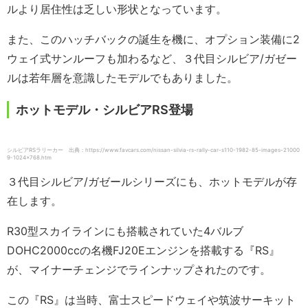
ルより居住性は乏しい形状となっています。
また、このハッチバックの誕生を機に、オプション装備に2
ウェイ式サンルーフも加わるなど、３代目シルビア/ガゼー
ルは若年層を意識したモデルでもありました。
ホットモデル・シルビアRS登場
シルビアRSラリーカー 出典：https://www.favcars.com/nissan-silvia-rs-rally-car-s110-1982-85-images-21000
9-1024×768.htm
３代目シルビア/ガゼールシリーズにも、ホットモデルが存
在します。
R30型スカイラインにも搭載されていた4バルブ
DOHC2000ccの名機FJ20Eエンジンを搭載する『RS』
が、マイナーチェンジでラインナップされたのです。
この『RS』は当時、富士スピードウェイや筑波サーキット