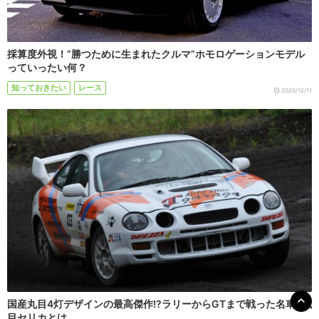
採算度外視！”勝つために生まれたクルマ”ホモロゲーションモデル
っていったい何？
知っておきたい
レース
2020/12/11
国産丸目4灯デザインの最高傑作!?ラリーからGTまで戦った名車6代
目セリカとは