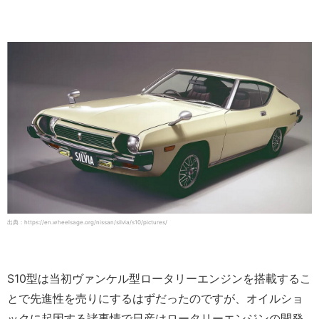
出典：https://en.wheelsage.org/nissan/silvia/s10/pictures/
S10型は当初ヴァンケル型ロータリーエンジンを搭載するこ
とで先進性を売りにするはずだったのですが、オイルショ
ックに起因する諸事情で日産はロータリーエンジンの開発