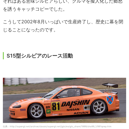
それはある意味シルビアらしい、クルマを擬人化した郷愁
を誘うキャッチコピーでした。
こうして2002年8月いっぱいで生産終了し、歴史に幕を閉
じることになったのです。
S15型シルビアのレース活動
出典：http://supergt.net/archive/classic/supergt.net/jgtc/ex/gtc_cham/1999/cha99_1/991qrep.htm