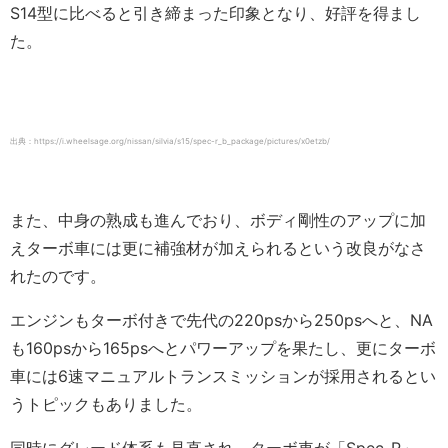
S14型に比べると引き締まった印象となり、好評を得まし
た。
出典：https://i.wheelsage.org/nissan/silvia/s15/spec-r_b_package/pictures/x0etzb/
また、中身の熟成も進んでおり、ボディ剛性のアップに加
えターボ車には更に補強材が加えられるという改良がなさ
れたのです。
エンジンもターボ付きで先代の220psから250psへと、NA
も160psから165psへとパワーアップを果たし、更にターボ
車には6速マニュアルトランスミッションが採用されるとい
うトピックもありました。
同時にグレード体系も見直され、ターボ車が「Spec-R」、