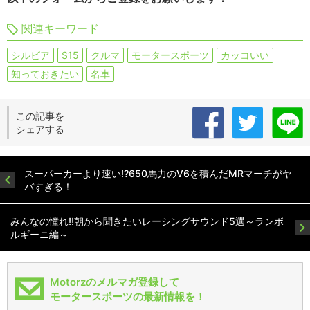
関連キーワード
シルビア
S15
クルマ
モータースポーツ
カッコいい
知っておきたい
名車
この記事を
シェアする
スーパーカーより速い!?650馬力のV6を積んだMRマーチがヤ
バすぎる！
みんなの憧れ!!朝から聞きたいレーシングサウンド5選～ランボ
ルギーニ編～
Motorzのメルマガ登録して
モータースポーツの最新情報を！