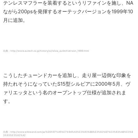
テンレスマフラーを装着するというリファインを施し、NA
ながら200psを発揮するオーテックバージョンを1999年10
月に追加。
出典：http://www.autech.co.jp/history/sv/silvia_autechversion_1999.html
こうしたチューンドカーを追加し、走り屋一辺倒な印象を
持たれそうになっていたS15型シルビアに2000年5月、ヴ
ァリエッタという名のオープントップ仕様が追加されま
す。
出典：http://www.wikiwand.com/ja/%E6%97%A5%E7%94%A3%E3%83%BB%E3%82%B7%E3%83%AB%E3%8
3%93%E3%82%A2