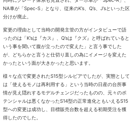
NA車が「Spec-S」となり、従来のK’s、Q’s、J’sといった区
分けが廃止。
変更の理由として当時の開発主管の方がインタビューで語
ったのは「K’sは『カス』、Q’sは『クズ』と呼ばれていると
いう事を聞いて腹が立ったので変えた」と言う事でした
が、どちらかと言うと仕切り直しの為にイメージを変えた
かったという面が大きかったと思います。
様々な点で変更されたS15型シルビアでしたが、実態として
は「使えるモノは再利用する」という当時の日産の台所事
情が見え隠れするモデルチェンジだったものの、元々のポ
テンシャルは悪くなかったS14型の正常進化ともいえるS15
型への変更は成功し、目標販売台数を超える初期受注を獲
得したのでした。