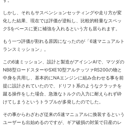
しかし、それもサスペンションセッティングや走り方が変
化した結果、現在では評価が逆転し、比較的軽量なスペッ
クSをベースに更に補強を入れるという方も居られます。
もう一つ評価が割れる原因になったのが「6速マニュアルト
ランスミッション」。
この6速ミッション、設計と製造がアイシンAIで、マツダの
NB8型ロードスターやSXE10型アルテッツァRS200の物と
中身を共用し、基本的にNAエンジンに組み合わせる事を前
提に設計されていたので、ドリフト系のようなクラッチを
蹴る操作をした場合、急激なトルクの入力に耐えられず砕
けてしまうというトラブルが多発したのでした。
その事からわざわざ従来の5速マニュアルに換装するという
ユーザーも出始めるのですが、ギア破損の対策で日産のレ