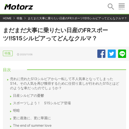
HOME
特集
まだまだ大事に乗りたい日産のFRスポーツ!!S15シルビアってどんなクルマ？
まだまだ大事に乗りたい日産のFRスポー
ツ!!S15シルビアってどんなクルマ？
特集
2020/11/06
目次
売れに売れたS13シルビアから一転して不人気車となってしまった
S14。その人気を再び獲得するために仕切り直しが行われたS15とはど
のような車だったのでしょうか？
日産シルビアの憂鬱
スポーツしよう！ S15シルビア登場
明暗
更に過激に、更に華麗に
The end of summer love