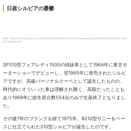
日産シルビアの憂鬱
出典：https://motorz.jp/wp-content/uploads/2016/09/http-www.tomeipowered.comBTEindex.phptomei-histor
y2735.jpg?id=41
SP310型フェアレディ1500の姉妹車として1964年に東京モ
ーターショ―でデビューし、翌1965年に発売されたシルビ
アですが、高級パーソナルクーペとして誕生したものの、
時代的にそういった車は理解され難く、高額だったことも
あり1968年に総生産台数554台のみで生産終了となりまし
た。
その後7年のブランクを経て1975年、B210型サニーをベー
スに仕立てられたS10型シルビアが誕生したのです。