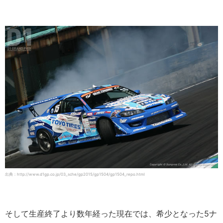
出典：http://www.d1gp.co.jp/03_sche/gp2015/gp1504/gp1504_repo.html
そして生産終了より数年経った現在では、希少となった5ナ