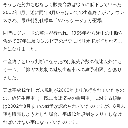
そうした努力もむなしく販売台数は徐々に低下していった
2002年1月、遂に同年8月いっぱいでの生産終了がアナウン
スされ、最終特別仕様車「Vパッケージ」が登場。
同時にグレードの整理が行われ、1965年から途中の中断を
含めて37年に及ぶシルビアの歴史にピリオドが打たれるこ
とになりました。
生産終了という判断になったのは販売台数の低迷以外にも
う一つ、「排ガス規制の継続生産車への猶予期限」があり
ました。
実は平成12年排ガス規制が2000年より施行されていたもの
の、継続生産車（＝既に市販済みの乗用車）に対する規制
は2002年8月までの猶予が認められていたのですが、8月以
降も販売しようとした場合、平成12年規制をクリアしなけ
ればいけない事になっていたのです。