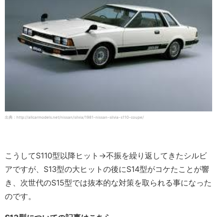
出典：http://allcarmodels.net/nissan/silvia/1981-nissan-silvia-s110-coupe/
こうしてS110型以降ヒット→不振を繰り返してきたシルビ
アですが、S13型の大ヒットの後にS14型がコケたことが響
き、次世代のS15型では抜本的な対策を取られる事になった
のです。