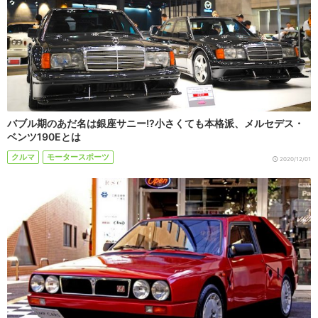
バブル期のあだ名は銀座サニー!?小さくても本格派、メルセデス・
ベンツ190Eとは
クルマ
モータースポーツ
2020/12/01