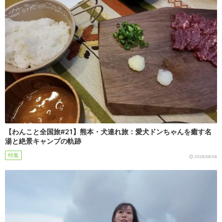
【わんこと全国旅#21】熊本・犬連れ旅：愛犬ドンちゃんを癒す名
湯と絶景キャンプの軌跡
特集
2026/08/08