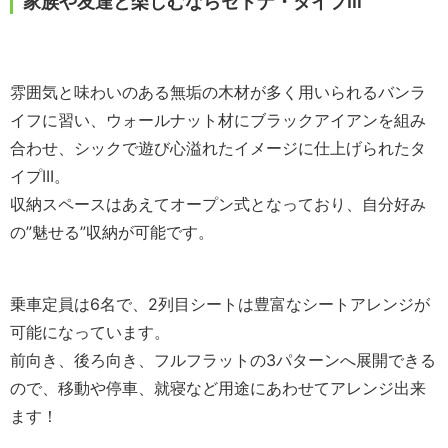
家族や友達と楽しむならセドナ・タイプⅢ
雰囲気と味わいのある無垢の木材が多く用いられるバンラ
イフに
習い、ウォールナット材にブラックアイアンを組み
合わせ、
シックで遊び心溢れたイメージに仕上げられたタ
イプ
III
。
収納スペースはあえてオープン式となっており、自分好み
の”
魅せる”収納が可能です。
乗車定員は
6
名で、
2
列目シートは豊富なシートアレンジが
可能になっています。
前向き、後ろ向き、
フルフラットの3パターンへ展開できる
ので、移動や停車、就寝など用途にあわせてアレンジ出来
ます！