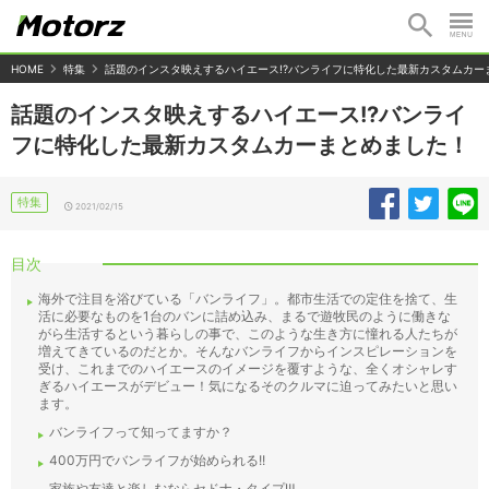
HOME
特集
話題のインスタ映えするハイエース!?バンライフに特化した最新カスタムカー
話題のインスタ映えするハイエース!?バンライ
フに特化した最新カスタムカーまとめました！
特集
2021/02/15
目次
海外で注目を浴びている「バンライフ」。都市生活での定住を捨て、生
活に必要なものを1台のバンに詰め込み、まるで遊牧民のように働きな
がら生活するという暮らしの事で、このような生き方に憧れる人たちが
増えてきているのだとか。そんなバンライフからインスピレーションを
受け、これまでのハイエースのイメージを覆すような、全くオシャレす
ぎるハイエースがデビュー！気になるそのクルマに迫ってみたいと思い
ます。
バンライフって知ってますか？
400万円でバンライフが始められる!!
家族や友達と楽しむならセドナ・タイプⅢ