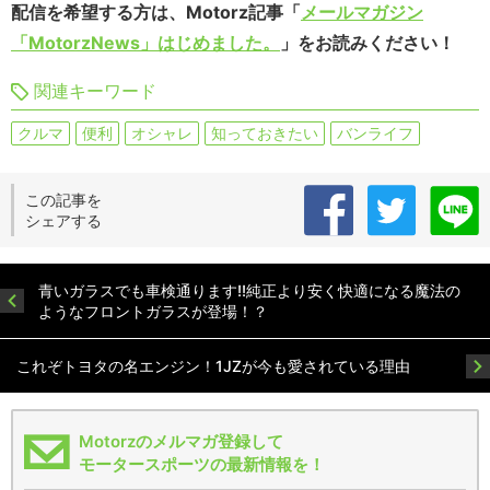
配信を希望する方は、Motorz記事「
メールマガジン
「MotorzNews」はじめました。
」をお読みください！
関連キーワード
クルマ
便利
オシャレ
知っておきたい
バンライフ
この記事を
シェアする
青いガラスでも車検通ります!!純正より安く快適になる魔法の
ようなフロントガラスが登場！？
これぞトヨタの名エンジン！1JZが今も愛されている理由
Motorzのメルマガ登録して
モータースポーツの最新情報を！