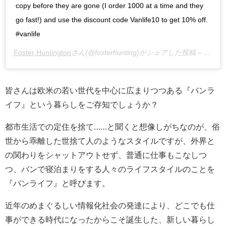
copy before they are gone (I order 1000 at a time and they
go fast!) and use the discount code Vanlife10 to get 10% off.
#vanlife
Foster Huntington
さん(@fosterhunting)がシェアした投稿 –
2017
皆さんは欧米の若い世代を中心に広まりつつある『バンラ
イフ』という暮らしをご存知でしょうか？
都市生活での定住を捨て……と聞くと想像しがちなのが、俗
世から乖離した世捨て人のようなスタイルですが、外界と
の関わりをシャットアウトせず、普通に仕事もこなしつ
つ、バンで寝泊まりをする人々のライフスタイルのことを
『バンライフ』と呼びます。
近年のめまぐるしい情報化社会の発達により、
どこでも仕
事ができる時代になったからこそ誕生した、
新しい暮らし