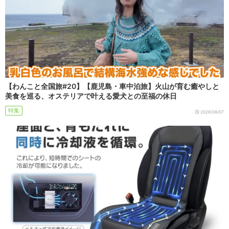
【わんこと全国旅#20】【鹿児島・車中泊旅】火山が育む癒やしと
美食を巡る、オステリアで叶える愛犬との至福の休日
特集
2026/08/07