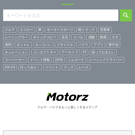
クルマ
エコカー
車
モータースポーツ
軽トラック
営業車
レーシングカー
キャッチコピー
名言
スバル
感動
動画
ネタ
便利
オシャレ
カッコいい
リサイクル
バイク
アプリ
車中泊
キュレーション
コンセプトカー
アーカイブ
F1
知っておきたい
スーパーカー
イベント情報
2016
ジムカーナ
レーシングドライバー
FIA-F4
行ってみた！
イベント
グッズ
レース
クルマ・バイクをもっと楽しくするメディア