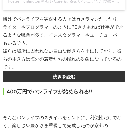
Foster Huntington
さん(@fosterhunting)がシェアした投稿 –
2017
海外でバンライフを実践する人々はカメラマンだったり、
ライターやプログラマーのように
PC
さえあれば仕事ができ
るような職業が多く、
インスタグラマーやユーチューバー
もいるそう。
彼らは場所に囚われない自由な働き方を手にしており、
彼
らの生き方は海外の若者たちの憧れの対象になっているの
です。
続きを読む
400万円でバンライフが始められる!!
そんなバンライフのスタイルをヒントに、利便性だけでな
く、楽しさや豊かさを重視して完成したのが京都の