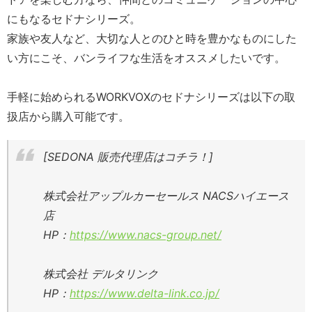
にもなるセドナシリーズ。
家族や友人など、
大切な人とのひと時を豊かなものにした
い方にこそ、
バンライフな生活をオススメしたいです。
手軽に始められる
WORKVOX
のセドナシリーズは以下の取
扱店
から購入可能です。
[SEDONA 販売代理店はコチラ！]
株式会社アップルカーセールス NACSハイエース
店
HP：
https://www.nacs-group.net/
株式会社 デルタリンク
HP：
https://www.delta-link.co.jp/