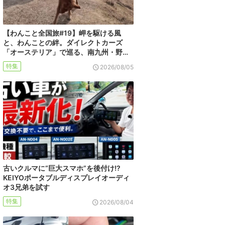
【わんこと全国旅#19】岬を駆ける風
と、わんことの絆。ダイレクトカーズ
「オーステリア」で巡る、南九州・野…
特集
2026/08/05
古いクルマに“巨大スマホ”を後付け!?
KEIYOポータブルディスプレイオーディ
オ3兄弟を試す
特集
2026/08/04