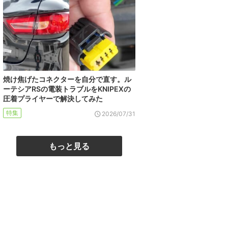
焼け焦げたコネクターを自分で直す。ル
ーテシアRSの電装トラブルをKNIPEXの
圧着プライヤーで解決してみた
特集
2026/07/31
もっと見る