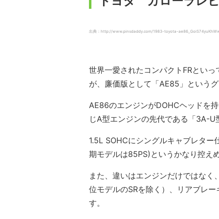
トヨタ カローラレビン
出典：http://www.pinsdaddy.com/1983-toyota-ae86_GoiS74yuKh
世界一愛されたコンパクトFRといって
が、廉価版として「AE85」という
AE86のエンジンがDOHCヘッドを持つ
じA型エンジンの先代である「3A-
1.5L SOHCにシングルキャブレタ
期モデルは85PS)というかなり控
また、違いはエンジンだけではなく
位モデルのSRを除く）、リアブレ
す。