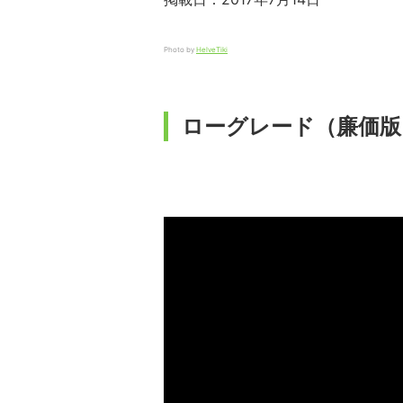
Photo by
HelveTiki
ローグレード（廉価版