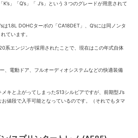
K’s」「Q’s」「 J’s」という３つのグレードが用意されて
1.8L DOHCターボの「CA18DET」、Q’sには同ノンタ
されています。
のSR20系エンジンが採用されたことで、現在はこの年式自体
ミラー、電動ドア、フルオーディオシステムなどの快適装備
メキと上がってしまったS13シルビアですが、前期型J’s
なお値段で入手可能となっているのです。（それでもタマ