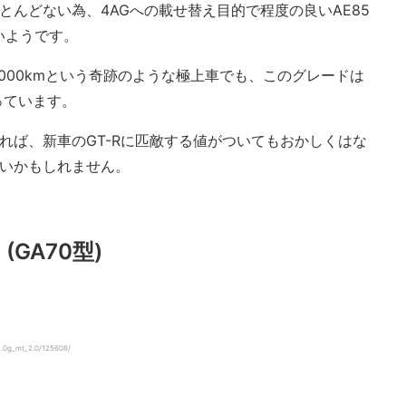
とんどない為、4AGへの載せ替え目的で程度の良いAE85
いようです。
3000kmという奇跡のような極上車でも、このグレードは
っています。
すれば、新車のGT-Rに匹敵する値がついてもおかしくはな
いいかもしれません。
(GA70型)
2.0g_mt_2.0/125608/