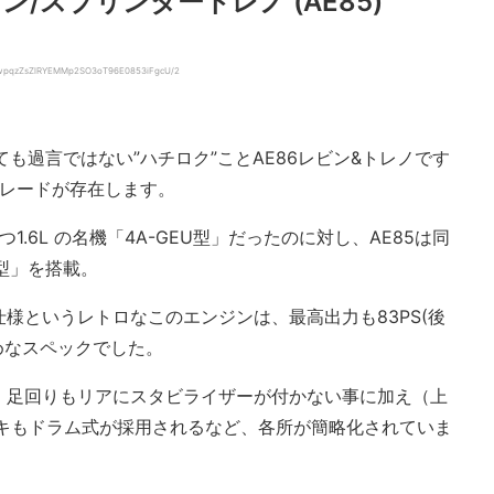
/スプリンタートレノ (AE85)
WwpqzZsZlRYEMMp2SO3oT96E0853iFgcU/2
も過言ではない”ハチロク”ことAE86レビン&トレノです
グレードが存在します。
1.6L の名機「4A-GEU型」だったのに対し、AE85は同
U型」を搭載。
ー仕様というレトロなこのエンジンは、最高出力も83PS(後
えめなスペックでした。
、足回りもリアにスタビライザーが付かない事に加え（上
ーキもドラム式が採用されるなど、各所が簡略化されていま