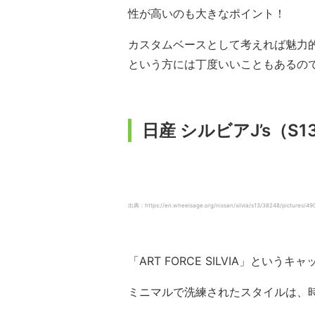
性が高いのも大きなポイント！
カスタムベースとして考えれば魅力
という方には丁度いいこともあるの
日産 シルビアJ’s（S1
出典：https://en.wheelsage.org/nissan/silvia/s13/38248/pictures/49
「ART FORCE SILVIA」とい
ミニマルで洗練されたスタイルは、