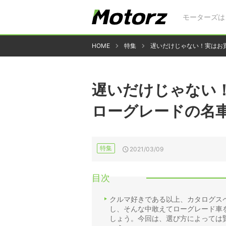
モーターズは
HOME
特集
遅いだけじゃない！実はお
遅いだけじゃない
ローグレードの名
特集
2021/03/09
目次
クルマ好きである以上、カタログス
し、そんな中敢えてローグレード車
しょう。今回は、選び方によっては