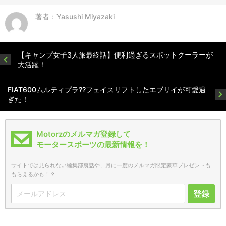
著者：Yasushi Miyazaki
【キャンプ女子3人旅最終話】便利過ぎるスポットクーラーが
大活躍！
FIAT600ムルティプラ??フェイスリフトしたエブリイが可愛過
ぎた！
Motorzのメルマガ登録して
モータースポーツの最新情報を！
サイトでは見られない編集部裏話や、月に一度のメルマガ限定豪華プレゼントも
もらえるかも！？
登録