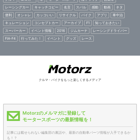
レーシングカー
キャッチコピー
名言
スバル
感動
動画
ネタ
便利
オシャレ
カッコいい
リサイクル
バイク
アプリ
車中泊
キュレーション
コンセプトカー
アーカイブ
F1
知っておきたい
スーパーカー
イベント情報
2016
ジムカーナ
レーシングドライバー
FIA-F4
行ってみた！
イベント
グッズ
レース
クルマ・バイクをもっと楽しくするメディア
Motorzのメルマガに登録して
モータースポーツの最新情報を！
記事には載せられない編集部の裏話や、最新の自動車パーツ情報が入手できるか
も！？