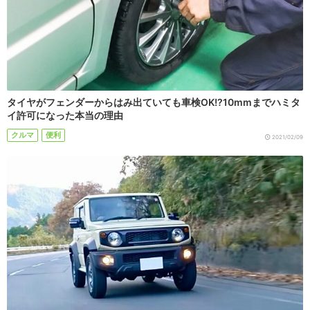
タイヤがフェンダーからはみ出ていても車検OK!?10mmまでハミタ
イ許可になった本当の理由
クルマ
便利
2021/02/09