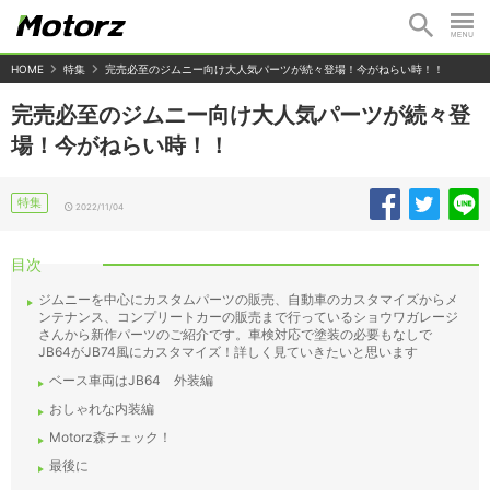
HOME
特集
完売必至のジムニー向け大人気パーツが続々登場！今がねらい時！！
完売必至のジムニー向け大人気パーツが続々登
場！今がねらい時！！
特集
2022/11/04
目次
ジムニーを中心にカスタムパーツの販売、自動車のカスタマイズからメ
ンテナンス、コンプリートカーの販売まで行っているショウワガレージ
さんから新作パーツのご紹介です。車検対応で塗装の必要もなしで
JB64がJB74風にカスタマイズ！詳しく見ていきたいと思います
ベース車両はJB64 外装編
おしゃれな内装編
Motorz森チェック！
最後に