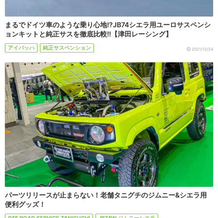
まるでドイツ車のような乗り心地!?JB74シエラ用ユーロサスペンシ
ョンキットと純正サスを徹底比較!!【津田レーシング】
アイバッハ
純正サスペンション
2021/12/24
パーツリリースが止まらない！老舗タニグチのジムニー&シエラ用
便利グッズ！