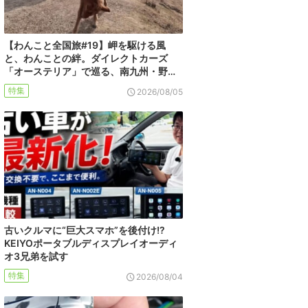
【わんこと全国旅#19】岬を駆ける風
と、わんことの絆。ダイレクトカーズ
「オーステリア」で巡る、南九州・野…
特集
2026/08/05
古いクルマに“巨大スマホ”を後付け!?
KEIYOポータブルディスプレイオーディ
オ3兄弟を試す
特集
2026/08/04