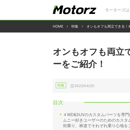
モーターズは
HOME
特集
オンもオフも両立できる！
オンもオフも両立
ーをご紹介！
特集
2022/04/20
目次
４WD&SUVのカスタムパーツを専
ムニー好きユーザーのためのカスタム
街乗り、林道でそれぞれ乗り心地をご