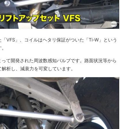
「VFS」、コイルはヘタリ保証がついた「Ti-W」という
す。
よって開発された周波数感知バルブです。路面状況等から
て解析し、減衰力を可変しています。