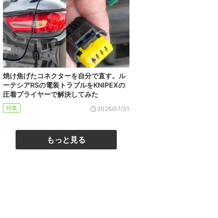
焼け焦げたコネクターを自分で直す。ル
ーテシアRSの電装トラブルをKNIPEXの
圧着プライヤーで解決してみた
特集
2026/07/31
もっと見る