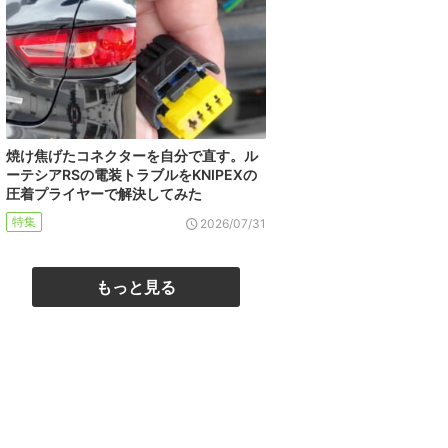
焼け焦げたコネクターを自分で直す。ル
ーテシアRSの電装トラブルをKNIPEXの
圧着プライヤーで解決してみた
特集
2026/07/31
もっと見る