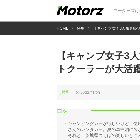
モーターズは
HOME
特集
【キャンプ女子3人旅最終
【キャンプ女子3
トクーラーが大活
特集
2022/11/03
目次
キャンピングカーが欲しいけど、使
さんのレンタカー。夏の車中泊に欠
それと、茨城県つくばの楽しいとこ