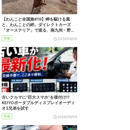
【わんこと全国旅#19】岬を駆ける風
と、わんことの絆。ダイレクトカーズ
「オーステリア」で巡る、南九州・野…
特集
2026/08/05
古いクルマに“巨大スマホ”を後付け!?
KEIYOポータブルディスプレイオーディ
オ3兄弟を試す
特集
2026/08/04