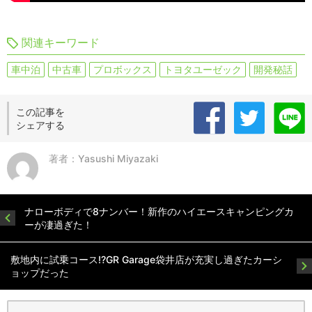
関連キーワード
車中泊
中古車
プロボックス
トヨタユーゼック
開発秘話
この記事を
シェアする
著者：Yasushi Miyazaki
ナローボディで8ナンバー！新作のハイエースキャンピングカ
ーが凄過ぎた！
敷地内に試乗コース!?GR Garage袋井店が充実し過ぎたカーシ
ョップだった