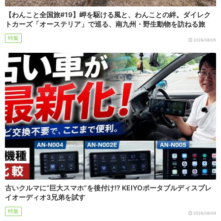
【わんこと全国旅#19】岬を駆ける風と、わんことの絆。ダイレク
トカーズ「オーステリア」で巡る、南九州・野生動物を訪ねる旅
特集
2026/08/05
古いクルマに“巨大スマホ”を後付け!? KEIYOポータブルディスプレ
イオーディオ3兄弟を試す
特集
2026/08/04