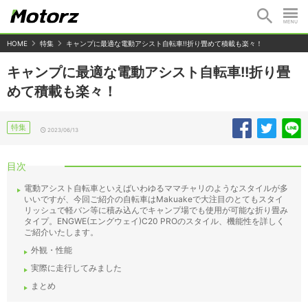
HOME
特集
キャンプに最適な電動アシスト自転車!!折り畳めて積載も楽々！
キャンプに最適な電動アシスト自転車!!折り畳
めて積載も楽々！
特集
2023/06/13
目次
電動アシスト自転車といえばいわゆるママチャリのようなスタイルが多
いいですが、今回ご紹介の自転車はMakuakeで大注目のとてもスタイ
リッシュで軽バン等に積み込んでキャンプ場でも使用が可能な折り畳み
タイプ。ENGWE(エングウェイ)C20 PROのスタイル、機能性を詳しく
ご紹介いたします。
外観・性能
実際に走行してみました
まとめ