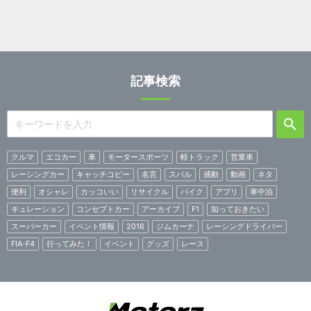
記事検索
クルマ
エコカー
車
モータースポーツ
軽トラック
営業車
レーシングカー
キャッチコピー
名言
スバル
感動
動画
ネタ
便利
オシャレ
カッコいい
リサイクル
バイク
アプリ
車中泊
キュレーション
コンセプトカー
アーカイブ
F1
知っておきたい
スーパーカー
イベント情報
2016
ジムカーナ
レーシングドライバー
FIA-F4
行ってみた！
イベント
グッズ
レース