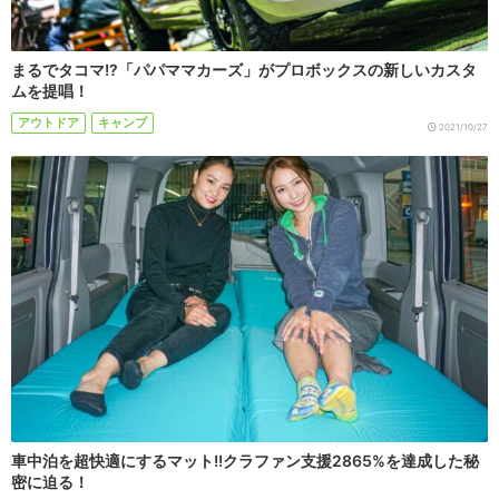
まるでタコマ!?「パパママカーズ」がプロボックスの新しいカスタ
ムを提唱！
アウトドア
キャンプ
2021/10/27
車中泊を超快適にするマット!!クラファン支援2865%を達成した秘
密に迫る！