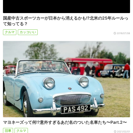
国産中古スポーツカーが日本から消えるかも!?北米の25年ルールっ
て知ってる？
クルマ
カッコいい
2019/07/08
マヨネーズって何!?意外すぎるあだ名のついた名車たち〜Part.2〜
旧車
クルマ
2021/02/01