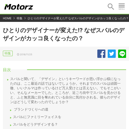
HOME
特集
ひとりのデザイナーが変えた!? なぜスバルのデザインがカッコ良くなったの？
ひとりのデザイナーが変えた!? なぜスバルのデ
ザインがカッコ良くなったの？
特集
2018/11/25
目次
スバルと聞いて、「デザイン」というキーワードが思い浮かぶ様になっ
たのは、ここ最近の話ではないでしょうか。それまでのスバルは頑固一
徹、いいクルマは作っているけど万人受けとは言えない。でもそこがい
い、そんなメーカーでした。ところが、近ごろ街中でスバルを見かける
と、ふと無意識に目を奪われている自分に気付かされる。彼らのデザイ
ンはどうして変わったのでしょうか？
ブランドづくりへの道
スバルにファミリーフェイスを
スバルをどうデザインする？