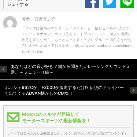
シェアする
著者：宮野真之介
「クルマは至高のエンターテイメント」と、信じるうちの1人です。
エモーショナルで、カッコ良くて、ドラマティック。過去の遺産に
敬意を持ちながら、もっともっと多くの人にクルマの面白さを伝え
ていきたいと思っております。 https://www.facebook.com/shinno
suke.miyano
あなたはどの音が好き？朝から聞きたいレーシングサウンド5
選。～フェラーリ編～
ポルシェ962Cが、F3000が激走するだけ!? 伝説のドライバー
も出てくるADVAN懐かしのCM集！
Motorzのメルマガ登録して
モータースポーツの最新情報を！
サイトでは見られない編集部裏話や、月に一度のメルマガ限定豪華プレゼントも