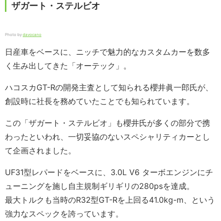
ザガート・ステルビオ
Photo by
davocano
日産車をベースに、ニッチで魅力的なカスタムカーを数多
く生み出してきた「オーテック」。
ハコスカGT-Rの開発主査として知られる櫻井眞一郎氏が、
創設時に社長を務めていたことでも知られています。
この「ザガート・ステルビオ」も櫻井氏が多くの部分で携
わったといわれ、一切妥協のないスペシャリティカーとし
て企画されました。
UF31型レパードをベースに、3.0L V6 ターボエンジンにチ
ューニングを施し自主規制ギリギリの280psを達成。
最大トルクも当時のR32型GT-Rを上回る41.0kg-m、という
強力なスペックを誇っています。