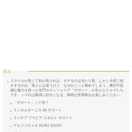
目次
スタイルが良くて顔が良ければ、モテるのは当たり前。しかし今回ご紹
介するのは「美人とは違うけど、なぜかじっと眺めてしまう」摩訶不思
議な魅力を持った名門カロッツェリア「ザガート」が生んだクルマたち
です。ハマれば最高に好きになる、独特な世界観をお楽しみください。
「ザガート」って何？
ランボルギーニ 5-95 ザガート
ランチア フラビア スポルト ザガート
アルファロメオ SZ/RZ (ES30)