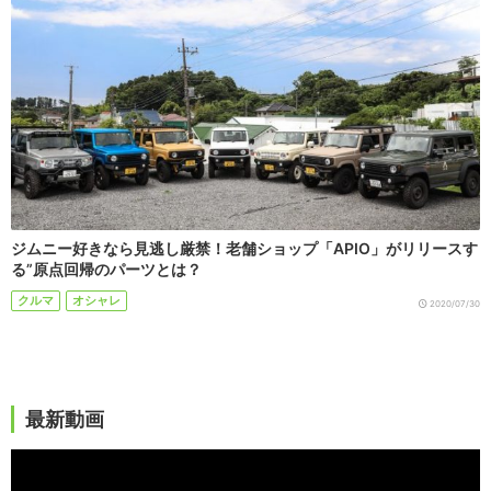
ジムニー好きなら見逃し厳禁！老舗ショップ「APIO」がリリースす
る”原点回帰のパーツとは？
クルマ
オシャレ
2020/07/30
最新動画