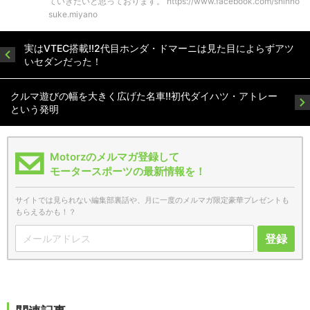
ていきたいと思っております。 https://www.facebook.com/shinno
suke.miyano
実はVTEC搭載!!2代目ホンダ・ドマーニは見た目によらずアツ
いセダンだった！
クルマ遊びの幅を大きく広げた名車!!初代ダイハツ・アトレー
という発明
Motorzのメルマガ登録して
モータースポーツの最新情報を！
サイトでは見られない編集部裏話や、月に一度のメルマガ限定豪華プレゼントも
もらえるかも！？
登録