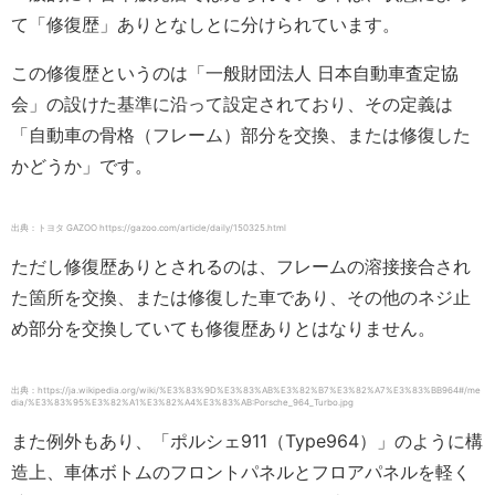
て「修復歴」ありとなしとに分けられています。
この修復歴というのは「一般財団法人 日本自動車査定協
会」の設けた基準に沿って設定されており、その定義は
「自動車の骨格（フレーム）部分を交換、または修復した
かどうか」です。
出典：トヨタ GAZOO https://gazoo.com/article/daily/150325.html
ただし修復歴ありとされるのは、フレームの溶接接合され
た箇所を交換、または修復した車であり、その他のネジ止
め部分を交換していても修復歴ありとはなりません。
出典：https://ja.wikipedia.org/wiki/%E3%83%9D%E3%83%AB%E3%82%B7%E3%82%A7%E3%83%BB964#/me
dia/%E3%83%95%E3%82%A1%E3%82%A4%E3%83%AB:Porsche_964_Turbo.jpg
また例外もあり、「ポルシェ911（Type964）」のように構
造上、車体ボトムのフロントパネルとフロアパネルを軽く