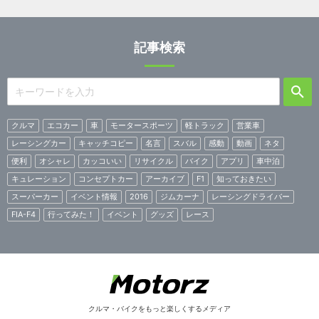
記事検索
クルマ
エコカー
車
モータースポーツ
軽トラック
営業車
レーシングカー
キャッチコピー
名言
スバル
感動
動画
ネタ
便利
オシャレ
カッコいい
リサイクル
バイク
アプリ
車中泊
キュレーション
コンセプトカー
アーカイブ
F1
知っておきたい
スーパーカー
イベント情報
2016
ジムカーナ
レーシングドライバー
FIA-F4
行ってみた！
イベント
グッズ
レース
クルマ・バイクをもっと楽しくするメディア