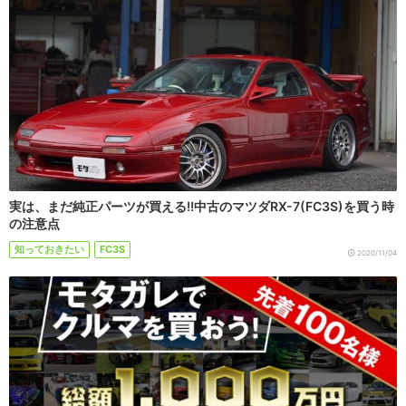
実は、まだ純正パーツが買える!!中古のマツダRX-7(FC3S)を買う時
の注意点
知っておきたい
FC3S
2020/11/04