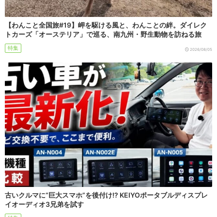
【わんこと全国旅#19】岬を駆ける風と、わんことの絆。ダイレク
トカーズ「オーステリア」で巡る、南九州・野生動物を訪ねる旅
特集
2026/08/05
古いクルマに“巨大スマホ”を後付け!? KEIYOポータブルディスプレ
イオーディオ3兄弟を試す