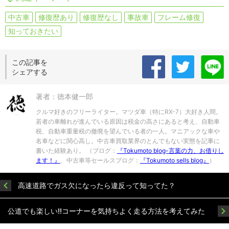
中古車
修復歴あり
修復歴なし
事故車
フレーム修復
知っておきたい
この記事を
シェアする
著者：徳本健一郎
クルマ好きのフリーライター。マツダ車（特にRX-7）大好き人間。
若者の車離れが進んでいる原因は税金の高さにあると考え、自動車
税、自動車重量税の撤廃を望んでいる者の一人。マニアックな車や
名車などに関心高し。中古車買取業界のとんでもない実態を記事に
書いた経験あり。 （ブログ：
『Tokumoto blog-言葉の力、お借りし
ます！』
、中古車等セールスブログ：
『Tokumoto sells blog』
）
高速道路でガス欠になったら違反って知ってた？
公道でも楽しい!!コーナーを気持ちよく走る方法を考えてみた