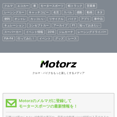
クルマ
エコカー
車
モータースポーツ
軽トラック
営業車
レーシングカー
キャッチコピー
名言
スバル
感動
動画
ネタ
便利
オシャレ
カッコいい
リサイクル
バイク
アプリ
車中泊
キュレーション
コンセプトカー
アーカイブ
F1
知っておきたい
スーパーカー
イベント情報
2016
ジムカーナ
レーシングドライバー
FIA-F4
行ってみた！
イベント
グッズ
レース
クルマ・バイクをもっと楽しくするメディア
Motorzのメルマガに登録して
モータースポーツの最新情報を！
記事には載せられない編集部の裏話や、最新の自動車パーツ情報が入手できるか