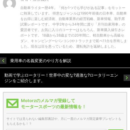
自動車ライター歴4年。「何か1つでも学びがある記事」をモットー
に執筆しています。 得意なジャンルは1990年前後の日本車、自動車
をお得に楽しむ経済術、自動車業界の経営戦略、新車情報、助手席
試乗レポートです。 中学2年から34年間に渡り「月刊自家用車」の
愛読者です。お気に入りのコーナーはもちろん、新車購入値引きレ
ポートです。 18歳から38歳までの20年間に、軽自動車から高級セ
ダン、キャンピングー(バンコン)やトラックまで延べ11台を所有しま
した。現在は目を患っているため、運転免許を返納しました。
乗用車の名義変更のやり方を解説
動画で学ぶロータリー！世界中の変な?過激な?ロータリーエン
ジンをご紹介します。
Motorzのメルマガ登録して
モータースポーツの最新情報を！
サイトでは見られない編集部裏話や、月に一度のメルマガ限定豪華プレゼントも
もらえるかも！？