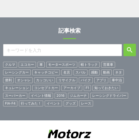
記事検索
クルマ
エコカー
車
モータースポーツ
軽トラック
営業車
レーシングカー
キャッチコピー
名言
スバル
感動
動画
ネタ
便利
オシャレ
カッコいい
リサイクル
バイク
アプリ
車中泊
キュレーション
コンセプトカー
アーカイブ
F1
知っておきたい
スーパーカー
イベント情報
2016
ジムカーナ
レーシングドライバー
FIA-F4
行ってみた！
イベント
グッズ
レース