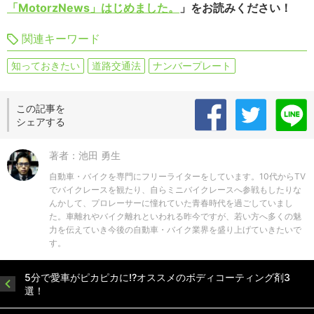
「MotorzNews」はじめました。
」をお読みください！
関連キーワード
知っておきたい
道路交通法
ナンバープレート
この記事を
シェアする
著者：池田 勇生
自動車・バイクを専門にフリーライターをしています。10代からTV
でバイクレースを観たり、自らミニバイクレースへ参戦もしたりな
んかして、プロレーサーに憧れていた青春時代を過ごしていまし
た。車離れやバイク離れといわれる昨今ですが、若い方へ多くの魅
力を伝えていき今後の自動車・バイク業界を盛り上げていきたいで
す。
5分で愛車がピカピカに!?オススメのボディコーティング剤3
選！