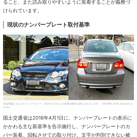
ること、また読み取りやすいように装着することが義務づ
けられています。
現状のナンバープレート取付基準
社会問題にもなったナンバーカバー。取付だけでなく公道用の販売も禁止されています。 / © 1996-2019, Amazon.co
m, Inc.
国土交通省は2016年4月1日に、ナンバープレートの表示に
かかわる主な新基準を告示施行し、ナンバープレートのカ
バー装着、回転させての取り付け、文字が判別できない被