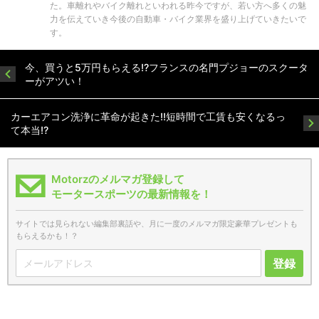
た。車離れやバイク離れといわれる昨今ですが、若い方へ多くの魅
力を伝えていき今後の自動車・バイク業界を盛り上げていきたいで
す。
今、買うと5万円もらえる!?フランスの名門プジョーのスクータ
ーがアツい！
カーエアコン洗浄に革命が起きた!!短時間で工賃も安くなるっ
て本当!?
Motorzのメルマガ登録して
モータースポーツの最新情報を！
サイトでは見られない編集部裏話や、月に一度のメルマガ限定豪華プレゼントも
もらえるかも！？
登録