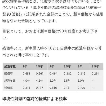
課税標準基準額とは、道府県の税事務所でも用いることが
予定されている『環境性能割の課税標準基準額及び税額一
覧表(仮名)』に記載された金額のことで、新車価格から値引
額を引いた金額となっています。
目安として、おおよそ新車価格の90％程度とお考え下さ
い。
残価率とは、新車購入時を1.0とし自動車の経過年数から算
出された掛け率のことです。
経過年数
1年
1.5年
2年
2.5年
3年
3.5年
残価率
0.681
0.561
0.464
0.382
0.316
0.261
経過年数
4.0年
4.5年
5.0年
5.5年
6.0年
–
残価率
0.215
0.177
0.146
0.121
0.100
–
環境性能割の臨時的軽減による税率