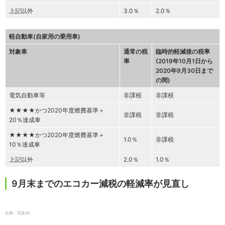
上記以外
3.0％
2.0％
軽自動車(自家用の乗用車)
対象車
通常の税
臨時的軽減後の税率
率
(2019年10月1日から
2020年9月30日まで
の間)
電気自動車等
非課税
非課税
★★★★かつ2020年度燃費基準＋
非課税
非課税
20％達成車
★★★★かつ2020年度燃費基準＋
1.0％
非課税
10％達成車
上記以外
2.0％
1.0％
9月末までのエコカー減税の軽減率が見直し
出典：写真AC