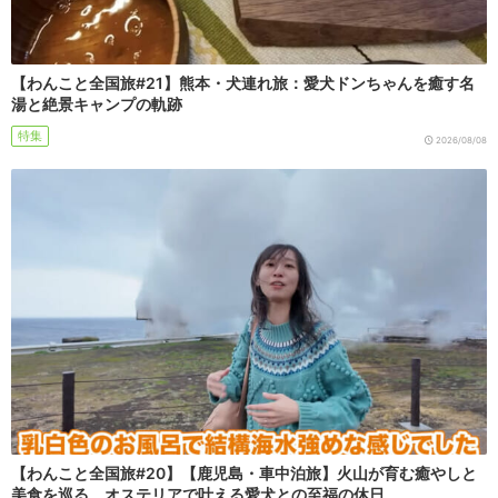
【わんこと全国旅#21】熊本・犬連れ旅：愛犬ドンちゃんを癒す名
湯と絶景キャンプの軌跡
特集
2026/08/08
【わんこと全国旅#20】【鹿児島・車中泊旅】火山が育む癒やしと
美食を巡る、オステリアで叶える愛犬との至福の休日