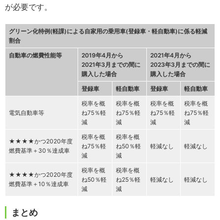
が必要です。
グリーン化特例(軽課)による自家用の乗用車(登録車・軽自動車)に係る軽減
割合
自動車の燃費性能等
2019年4月から
2021年4月から
2021年3月までの間に
2023年3月までの間に
購入した場合
購入した場合
登録車
軽自動車
登録車
軽自動車
税率を概
税率を概
税率を概
税率を概
電気自動車等
ね75％軽
ね75％軽
ね75％軽
ね75％軽
減
減
減
減
税率を概
税率を概
★★★★かつ2020年度
ね75％軽
ね50％軽
軽減なし
軽減なし
燃費基準＋30％達成車
減
減
税率を概
税率を概
★★★★かつ2020年度
ね50％軽
ね25％軽
軽減なし
軽減なし
燃費基準＋10％達成車
減
減
まとめ