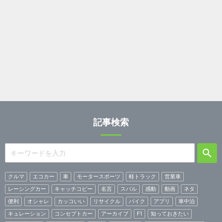
記事検索
クルマ
エコカー
車
モータースポーツ
軽トラック
営業車
レーシングカー
キャッチコピー
名言
スバル
感動
動画
ネタ
便利
オシャレ
カッコいい
リサイクル
バイク
アプリ
車中泊
キュレーション
コンセプトカー
アーカイブ
F1
知っておきたい