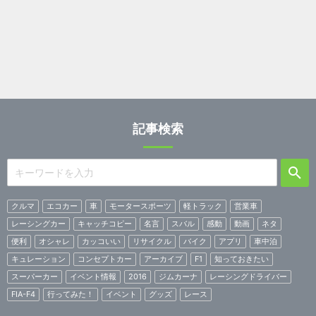
記事検索
クルマ
エコカー
車
モータースポーツ
軽トラック
営業車
レーシングカー
キャッチコピー
名言
スバル
感動
動画
ネタ
便利
オシャレ
カッコいい
リサイクル
バイク
アプリ
車中泊
キュレーション
コンセプトカー
アーカイブ
F1
知っておきたい
スーパーカー
イベント情報
2016
ジムカーナ
レーシングドライバー
FIA-F4
行ってみた！
イベント
グッズ
レース