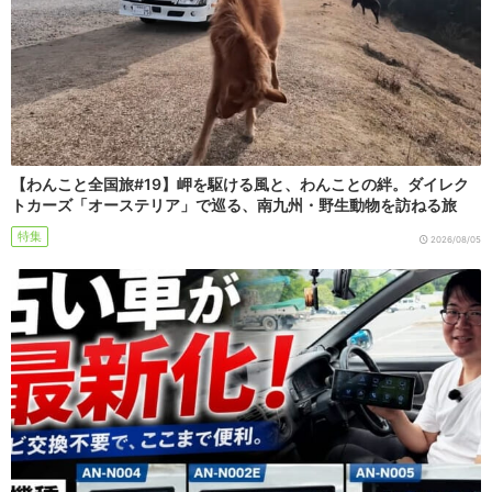
【わんこと全国旅#19】岬を駆ける風と、わんことの絆。ダイレク
トカーズ「オーステリア」で巡る、南九州・野生動物を訪ねる旅
特集
2026/08/05