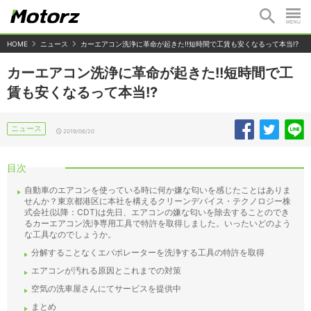
HOME
ニュース
カーエアコン洗浄に革命が起きた!!短時間で工賃も安くなるって本当!?
カーエアコン洗浄に革命が起きた!!短時間で工
賃も安くなるって本当!?
ニュース
2019/06/20
目次
自動車のエアコンを使っている時に何か嫌な匂いを感じたことはありま
せんか？東京都港区に本社を構えるクリーンデバイス・テクノロジー株
式会社(以降：CDT)は先日、エアコンの嫌な匂いを除去することのでき
るカーエアコン洗浄専用工具で特許を取得しました。いったいどのよう
な工具なのでしょうか。
分解することなくエバポレーターを洗浄する工具の特許を取得
エアコンが汚れる原因とこれまでの対策
空気の洗車屋さんにてサービスを提供中
まとめ