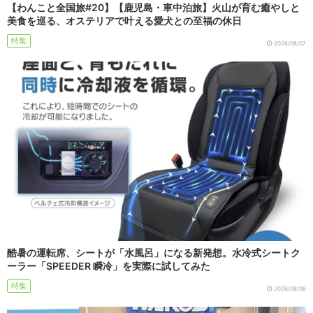
【わんこと全国旅#20】【鹿児島・車中泊旅】火山が育む癒やしと
美食を巡る、オステリアで叶える愛犬との至福の休日
特集
2026/08/07
酷暑の運転席、シートが「水風呂」になる新発想。水冷式シートク
ーラー「SPEEDER 瞬冷」を実際に試してみた
特集
2026/08/06