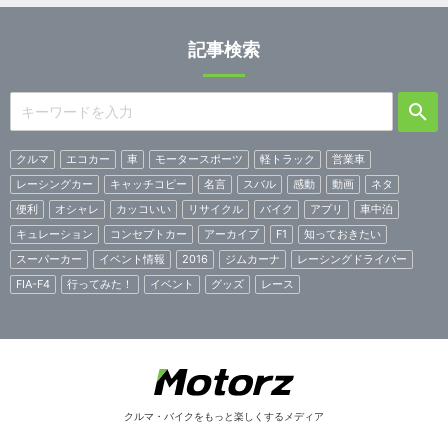
記事検索
クルマ
エコカー
車
モータースポーツ
軽トラック
営業車
レーシングカー
キャッチコピー
名言
スバル
感動
動画
ネタ
便利
オシャレ
カッコいい
リサイクル
バイク
アプリ
車中泊
キュレーション
コンセプトカー
アーカイブ
F1
知っておきたい
スーパーカー
イベント情報
2016
ジムカーナ
レーシングドライバー
FIA-F4
行ってみた！
イベント
グッズ
レース
クルマ・バイクをもっと楽しくするメディア