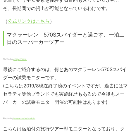
充電という不安要素を体験する目的も入っているからこ
そ、長期間での貸出が可能となっているわけです。
（
公式リンクはこちら
）
マクラーレン 570Sスパイダーと過ごす、一泊二
日のスーパーカーツアー
Photo by
emperornie
最後にご紹介するのは、何とあのマクラーレン570Sスパイ
ダーの試乗モニターです。
(こちらは2019/8現在終了済のイベントですが、過去にはマ
セラティ等他ブランドでも実施経歴もあるので今後もスー
パーカーの試乗モニター開催の可能性はあります)
Photo by
imran shahabuddin
こちらは宿泊付の旅行ツアー型モニター
と
なっており、ク