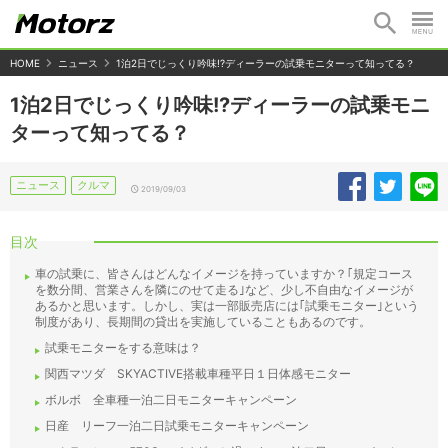
HOME
ニュース
1泊2日でじっくり吟味!?ディーラーの試乗モニターって知ってる？
1泊2日でじっくり吟味!?ディーラーの試乗モニ
ターって知ってる？
ニュース
クルマ
2019/09/03
目次
車の試乗に、皆さんはどんなイメージを持っていますか？｢規定コース
を数分間、営業さんを隣にのせて走る｣など、少し不自由なイメージが
あるかと思います。しかし、実は一部販売店には｢試乗モニター｣という
制度があり、長期間の貸出を実施していることもあるのです。
試乗モニターをする意味は？
関西マツダ SKYACTIVE搭載車種平日１日体感モニター
ボルボ 全車種一泊二日モニターキャンペーン
日産 リーフ一泊二日試乗モニターキャンペーン