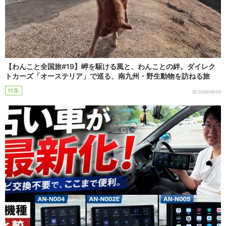
【わんこと全国旅#19】岬を駆ける風と、わんことの絆。ダイレク
トカーズ「オーステリア」で巡る、南九州・野生動物を訪ねる旅
特集
2026/08/05