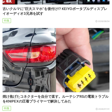
古いクルマに“巨大スマホ”を後付け!? KEIYOポータブルディスプレ
イオーディオ3兄弟を試す
特集
2026/08/04
焼け焦げたコネクターを自分で直す。ルーテシアRSの電装トラブル
をKNIPEXの圧着プライヤーで解決してみた
特集
2026/07/31