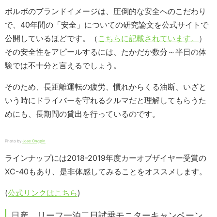
ボルボのブランドイメージは、圧倒的な安全へのこだわり
で、40年間の「安全」についての研究論文を公式サイトで
公開しているほどです。（
こちらに記載されています。
）
その安全性をアピールするには、たかだか数分～半日の体
験では不十分と言えるでしょう。
そのため、長距離運転の疲労、慣れからくる油断、いざと
いう時にドライバーを守れるクルマだと理解してもらうた
めにも、長期間の貸出を行っているのです。
Photo by
Jose Ongpin
ラインナップには2018-2019年度カーオブザイヤー受賞の
XC-40もあり、是非体感してみることをオススメします。
(
公式リンクはこちら
)
日産 リーフ一泊二日試乗モニターキャンペーン