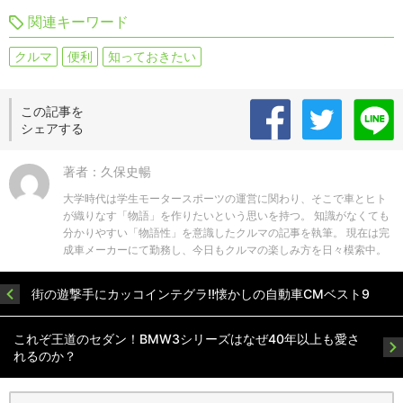
関連キーワード
クルマ
便利
知っておきたい
この記事を
シェアする
著者：久保史暢
大学時代は学生モータースポーツの運営に関わり、そこで車とヒト
が織りなす「物語」を作りたいという思いを持つ。 知識がなくても
分かりやすい「物語性」を意識したクルマの記事を執筆。 現在は完
成車メーカーにて勤務し、今日もクルマの楽しみ方を日々模索中。
街の遊撃手にカッコインテグラ!!懐かしの自動車CMベスト9
これぞ王道のセダン！BMW3シリーズはなぜ40年以上も愛さ
れるのか？