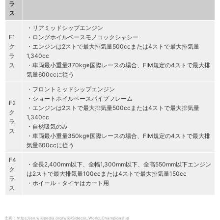
ラ
ス
・リアミッドシップエンジン
F1
・ロングホイルベースモノコックシャシー
ク
・エンジンは2ストで最大排気量500ccまたは4ストで最大排気量
ラ
1,340cc
ス
・車両最小重量370kg※国際レースの場合、FIM規定の4ストで最大排
気量600ccに従う
・フロントミッドシップエンジン
・ショートホイルベースパイプフレーム
F2
・エンジンは2ストで最大排気量500ccまたは4ストで最大排気量
ク
1,340cc
ラ
・自然吸気のみ
ス
・車両最小重量350kg※国際レースの場合、FIM規定の4ストで最大排
気量600ccに従う
F4
・全長2,400mm以下、全幅1,300mm以下、全高550mm以下エンジン
ク
は2ストで最大排気量100ccまたは4ストで最大排気量150cc
ラ
・ホイール・タイヤはカート用
ス
出典：https://en.wikipedia.org/wiki/Sidecar_World_Championship