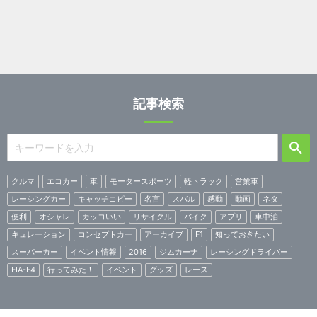
記事検索
クルマ
エコカー
車
モータースポーツ
軽トラック
営業車
レーシングカー
キャッチコピー
名言
スバル
感動
動画
ネタ
便利
オシャレ
カッコいい
リサイクル
バイク
アプリ
車中泊
キュレーション
コンセプトカー
アーカイブ
F1
知っておきたい
スーパーカー
イベント情報
2016
ジムカーナ
レーシングドライバー
FIA-F4
行ってみた！
イベント
グッズ
レース