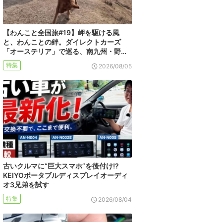
【わんこと全国旅#19】岬を駆ける風
と、わんことの絆。ダイレクトカーズ
「オーステリア」で巡る、南九州・野…
特集
2026/08/05
古いクルマに“巨大スマホ”を後付け!?
KEIYOポータブルディスプレイオーディ
オ3兄弟を試す
特集
2026/08/04