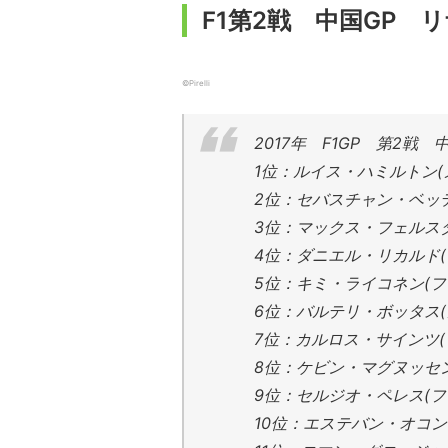
F1第2戦 中国GP 
©Pirelli
2017年 F1GP 第2戦
1位：ルイス・ハミルトン(
2位：セバスチャン・ベッテ
3位：マックス・フェルスタ
4位：ダニエル・リカルド(
5位：キミ・ライコネン(フ
6位：バルテリ・ボッタス(
7位：カルロス・サインツ(
8位：ケビン・マグヌッセン
9位：セルジオ・ペレス(フ
10位：エステバン・オコン