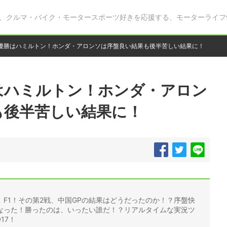
、クルマ・バイク・モータースポーツ好きを応援する、モーターライフ
！優勝はハミルトン！ホンダ・アロンソは序盤良い結果も後半苦しい結果に！
はハミルトン！ホンダ・アロン
も後半苦しい結果に！
F1！その第2戦、中国GPの結果はどうだったのか！？序盤快
なった！勝ったのは、いったい誰だ！？リアルタイムな実況ツ
17！