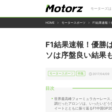
モーターズは
HOME
モータースポーツ
F1結果速報
F1結果速報！優勝
ソは序盤良い結果
モータースポーツ
特集
2017/04/09
目次
世界最高峰フォーミュラカーレース、
調だったアロンソは、いったいどう
イートとともに振り返るF1中国GP20