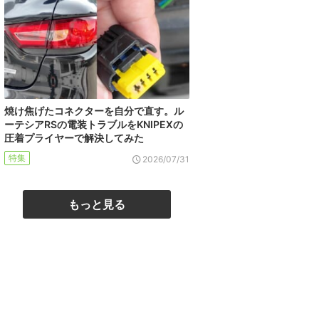
焼け焦げたコネクターを自分で直す。ル
ーテシアRSの電装トラブルをKNIPEXの
圧着プライヤーで解決してみた
特集
2026/07/31
もっと見る