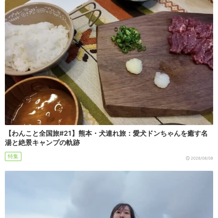
【わんこと全国旅#21】熊本・犬連れ旅：愛犬ドンちゃんを癒す名
湯と絶景キャンプの軌跡
特集
2026/08/08