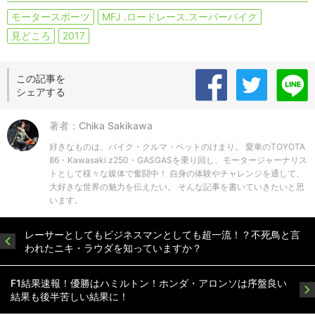
モータースポーツ
MFJ .ロードレース.スーパーバイク
見どころ
2017
この記事を
シェアする
著者：Chika Sakikawa
好きなものは、バイク・クルマ・ペットのけまり。 愛車のTOYOTA
86・Kawasaki z250・GASGASを乗り回し、モータージャーナリス
トとして様々な媒体で奮闘中！ 自身の体験やチャレンジを通して、
大好きな世界の魅力を伝えたい。 そんな記事を書いていきたいと思
います。
レーサーとしてもビジネスマンとしても超一流！？不死鳥と言
われたニキ・ラウダを知っていますか？
F1結果速報！優勝はハミルトン！ホンダ・アロンソは序盤良い
結果も後半苦しい結果に！