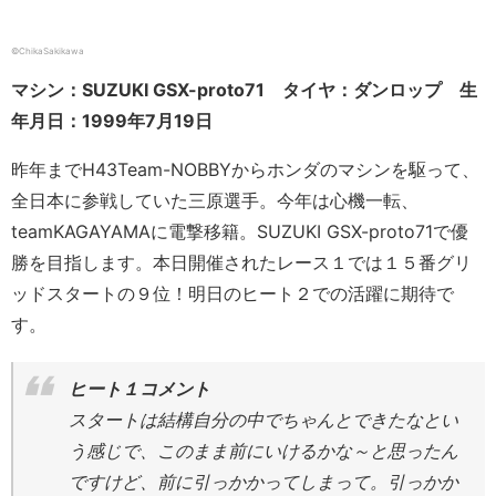
©ChikaSakikawa
マシン：SUZUKI GSX-proto71 タイヤ：ダンロップ 生
年月日：1999年7月19日
昨年までH43Team-NOBBYからホンダのマシンを駆って、
全日本に参戦していた三原選手。今年は心機一転、
teamKAGAYAMAに電撃移籍。SUZUKI GSX-proto71で優
勝を目指します。本日開催されたレース１では１５番グリ
ッドスタートの９位！明日のヒート２での活躍に期待で
す。
ヒート１コメント
スタートは結構自分の中でちゃんとできたなとい
う感じで、このまま前にいけるかな～と思ったん
ですけど、前に引っかかってしまって。引っかか