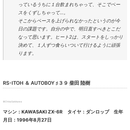
っているうちに１台飲まれちゃって、そこでペー
スをくずしちゃって…。
そこからペースを上げられなかったというのが今
日の課題です。自分の中で、明日直すべきとこだ
なって思います。ヒート2は、スタートをしっかり
決めて、１人ずつ食らいついて行けるように頑張
ります。
RS-ITOH ＆ AUTOBOY ♯３９ 柴田 陸樹
©ChikaSakikawa
マシン：KAWASAKI ZX-6R タイヤ：ダンロップ 生年
月日：1996年8月27日