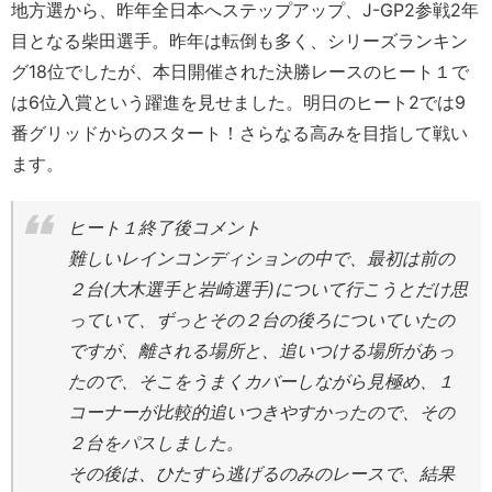
地方選から、昨年全日本へステップアップ、J-GP2参戦2年
目となる柴田選手。昨年は転倒も多く、シリーズランキン
グ18位でしたが、本日開催された決勝レースのヒート１で
は6位入賞という躍進を見せました。明日のヒート2では9
番グリッドからのスタート！さらなる高みを目指して戦い
ます。
ヒート１終了後コメント
難しいレインコンディションの中で、最初は前の
２台(大木選手と岩崎選手)について行こうとだけ思
っていて、ずっとその２台の後ろについていたの
ですが、離される場所と、追いつける場所があっ
たので、そこをうまくカバーしながら見極め、１
コーナーが比較的追いつきやすかったので、その
２台をパスしました。
その後は、ひたすら逃げるのみのレースで、結果