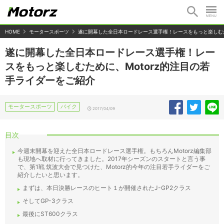
HOME
モータースポーツ
遂に開幕した全日本ロードレース選手権！レースをもっと楽しむた
遂に開幕した全日本ロードレース選手権！レー
スをもっと楽しむために、Motorz的注目の若
手ライダーをご紹介
モータースポーツ
バイク
2017/04/09
目次
今週末開幕を迎えた全日本ロードレース選手権。もちろんMotorz編集部
も現地へ取材に行ってきました。2017年シーズンのスタートと言う事
で、第1戦 筑波大会で見つけた、Motorz的今年の注目若手ライダーをご
紹介したいと思います。
まずは、本日決勝レースのヒート１が開催されたJ-GP2クラス
そしてGP-3クラス
最後にST600クラス