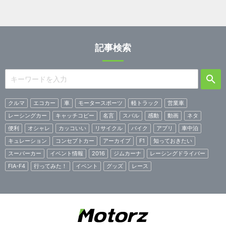
記事検索
クルマ
エコカー
車
モータースポーツ
軽トラック
営業車
レーシングカー
キャッチコピー
名言
スバル
感動
動画
ネタ
便利
オシャレ
カッコいい
リサイクル
バイク
アプリ
車中泊
キュレーション
コンセプトカー
アーカイブ
F1
知っておきたい
スーパーカー
イベント情報
2016
ジムカーナ
レーシングドライバー
FIA-F4
行ってみた！
イベント
グッズ
レース