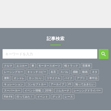
記事検索
クルマ
エコカー
車
モータースポーツ
軽トラック
営業車
レーシングカー
キャッチコピー
名言
スバル
感動
動画
ネタ
便利
オシャレ
カッコいい
リサイクル
バイク
アプリ
車中泊
キュレーション
コンセプトカー
アーカイブ
F1
知っておきたい
スーパーカー
イベント情報
2016
ジムカーナ
レーシングドライバー
FIA-F4
行ってみた！
イベント
グッズ
レース