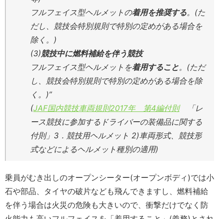
フルフェイス型ヘルメットの
着用を推奨する
。(た
だし、競技会特別規則で特別の定めがある場合を
除く。)
(3)
競技中に燃料補給を伴う競技
フルフェイス型ヘルメットを
着用すること
。(ただ
し、競技会特別規則で特別の定めがある場合を除
く。)”
(
JAF国内競技車両規則2017年 第4編付則
「レ
ース競技に参加するドライバーの装備品に関する
付則」3．競技用ヘルメット 2)車両形式、競技形
式などによるヘルメット種別の適用)
乗員がむき出しのオープンシーター(オープンボディ)では小
石や部品、タイヤの破片なども飛んできますし、燃料補給
を伴う場合は火災の危険も大きいので、衝撃だけでなく防
火能力も高いフルフェイスを「着用すること」(義務)とされ