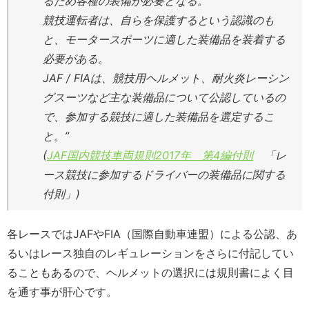
るため各種の装備が必要となる。
競技運転者は、自らを保護するという認識のも
と、モータースポーツに適した装備品を装着する
必要がある。
JAF / FIAは、競技用ヘルメット、耐火炎レーシン
グスーツなど主な装備品について公認しているの
で、参加する競技に適した装備品を選定するこ
と。”
(
JAF国内競技車両規則2017年 第4編付則
「レ
ース競技に参加するドライバーの装備品に関する
付則」)
各レースではJAFやFIA（国際自動車連盟）による公認、あ
るいはレース独自のレギュレーションをさらに付記してい
ることもあるので、ヘルメットの選択には規則書によく目
を通す事が肝心です。