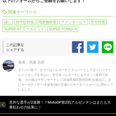
以下のフォームからご登録をお願いします！
関連キーワード
違い
熱中症対策
飛来物対策
ファンサービス
空力対策
SUPER GT
ヘルメット
SUPER FOMULA
この記事を
シェアする
著者：兵藤 忠彦
ダイハツ党で、かつてはジムカーナドライバーとしてダイハツチャ
レンジカップを中心に、全日本ジムカーナにもスポット参戦で出
場。 その後はサザンサーキット(宮城県柴田郡村田町)を拠点に、主
にオーガナイザー(主催者)側の立場からモータースポーツに関わって
いました。
意外な選手が2連勝！？MotoGP第2戦アルゼンチンはまたも大
番狂わせの結果に！