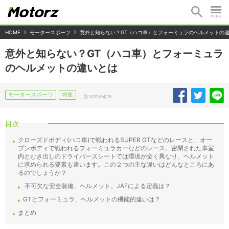
HOME
モータースポーツ
意外と知らない？GT（ハコ車）とフォーミュラのヘルメットの
意外と知らない？GT（ハコ車）とフォーミュラ
のヘルメットの違いとは
モータースポーツ
特集
2017/04/15
目次
クローズドボディ(ハコ車)で戦われるSUPER GTなどのレースと、オー
プンボディで戦われるフォーミュラカーなどのレース。密閉された車室
内とむき出しのドライバーズシートでは環境が全く異なり、ヘルメット
に求められる要素も違います。この２つの主な違いはどんなところにあ
るのでしょうか？
不可欠な安全装備、ヘルメット。JAFによる定義は？
GTとフォーミュラ、ヘルメットの機能的違いは？
まとめ