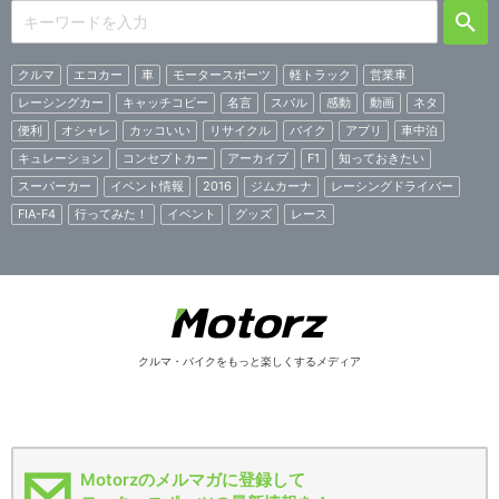
クルマ
エコカー
車
モータースポーツ
軽トラック
営業車
レーシングカー
キャッチコピー
名言
スバル
感動
動画
ネタ
便利
オシャレ
カッコいい
リサイクル
バイク
アプリ
車中泊
キュレーション
コンセプトカー
アーカイブ
F1
知っておきたい
スーパーカー
イベント情報
2016
ジムカーナ
レーシングドライバー
FIA-F4
行ってみた！
イベント
グッズ
レース
クルマ・バイクをもっと楽しくするメディア
Motorzのメルマガに登録して