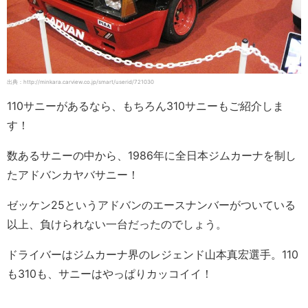
出典：http://minkara.carview.co.jp/smart/userid/721030
110サニーがあるなら、もちろん310サニーもご紹介しま
す！
数あるサニーの中から、1986年に全日本ジムカーナを制し
たアドバンカヤバサニー！
ゼッケン25というアドバンのエースナンバーがついている
以上、負けられない一台だったのでしょう。
ドライバーはジムカーナ界のレジェンド山本真宏選手。110
も310も、サニーはやっぱりカッコイイ！