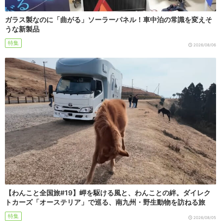
ガラス製なのに「曲がる」ソーラーパネル！車中泊の常識を変えそ
うな新製品
特集
2026/08/06
【わんこと全国旅#19】岬を駆ける風と、わんことの絆。ダイレク
トカーズ「オーステリア」で巡る、南九州・野生動物を訪ねる旅
特集
2026/08/05