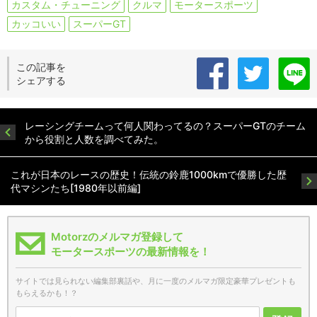
カスタム・チューニング
クルマ
モータースポーツ
カッコいい
スーパーGT
この記事を
シェアする
レーシングチームって何人関わってるの？スーパーGTのチーム
から役割と人数を調べてみた。
これが日本のレースの歴史！伝統の鈴鹿1000kmで優勝した歴
代マシンたち[1980年以前編]
Motorzのメルマガ登録して
モータースポーツの最新情報を！
サイトでは見られない編集部裏話や、月に一度のメルマガ限定豪華プレゼントも
もらえるかも！？