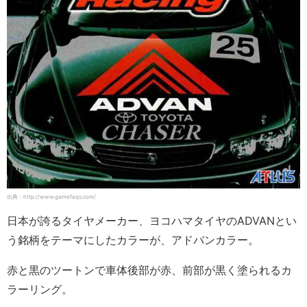
出典：http://www.gamefaqs.com/
日本が誇るタイヤメーカー、ヨコハマタイヤのADVANとい
う銘柄をテーマにしたカラーが、アドバンカラー。
赤と黒のツートンで車体後部が赤、前部が黒く塗られるカ
ラーリング。