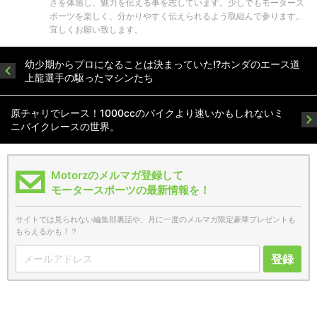
さを体感し、魅力を伝える事を志しています。少しでもモータース
ポーツを楽しく、分かりやすく伝えられるよう取組んで参ります。
宜しくお願い致します。
幼少期からプロになることは決まっていた!?ホンダのエース道
上龍選手の駆ったマシンたち
原チャリでレース！1000ccのバイクより速いかもしれないミ
ニバイクレースの世界。
Motorzのメルマガ登録して
モータースポーツの最新情報を！
サイトでは見られない編集部裏話や、月に一度のメルマガ限定豪華プレゼントも
もらえるかも！？
登録