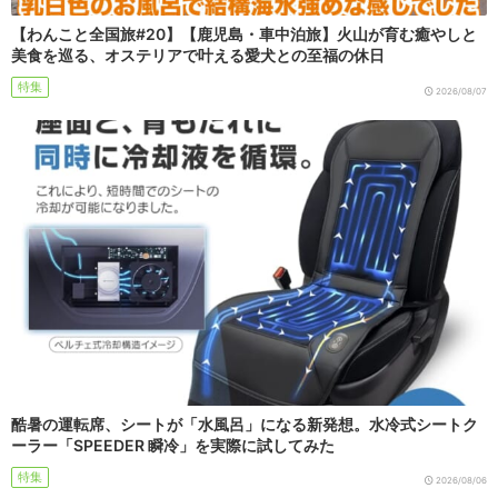
【わんこと全国旅#20】【鹿児島・車中泊旅】火山が育む癒やしと
美食を巡る、オステリアで叶える愛犬との至福の休日
特集
2026/08/07
酷暑の運転席、シートが「水風呂」になる新発想。水冷式シートク
ーラー「SPEEDER 瞬冷」を実際に試してみた
特集
2026/08/06