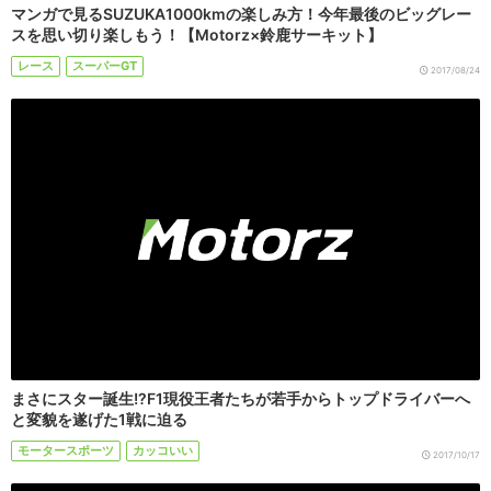
マンガで見るSUZUKA1000kmの楽しみ方！今年最後のビッグレー
スを思い切り楽しもう！【Motorz×鈴鹿サーキット】
レース
スーパーGT
2017/08/24
まさにスター誕生!?F1現役王者たちが若手からトップドライバーへ
と変貌を遂げた1戦に迫る
モータースポーツ
カッコいい
2017/10/17