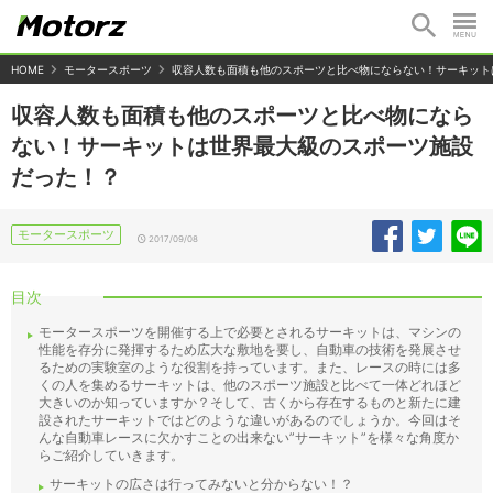
HOME
モータースポーツ
収容人数も面積も他のスポーツと比べ物にならない！サーキット
収容人数も面積も他のスポーツと比べ物になら
ない！サーキットは世界最大級のスポーツ施設
だった！？
モータースポーツ
2017/09/08
目次
モータースポーツを開催する上で必要とされるサーキットは、マシンの
性能を存分に発揮するため広大な敷地を要し、自動車の技術を発展させ
るための実験室のような役割を持っています。また、レースの時には多
くの人を集めるサーキットは、他のスポーツ施設と比べて一体どれほど
大きいのか知っていますか？そして、古くから存在するものと新たに建
設されたサーキットではどのような違いがあるのでしょうか。今回はそ
んな自動車レースに欠かすことの出来ない”サーキット”を様々な角度か
らご紹介していきます。
サーキットの広さは行ってみないと分からない！？