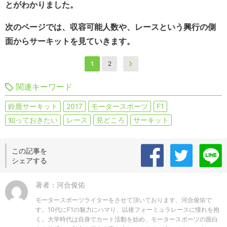
とがわかりました。
次のページでは、収容可能人数や、レースという興行の側
面からサーキットを見ていきます。
1
2
関連キーワード
鈴鹿サーキット
2017
モータースポーツ
F1
知っておきたい
レース
見どころ
サーキット
この記事を
シェアする
著者：河合俊佑
モータースポーツライターをさせて頂いております、河合俊佑で
す。10代にF1の魅力にハマり、以後フォーミュラレースに憧れを抱
く。大学時代は自身でカート活動を始め、モータースポーツの面白