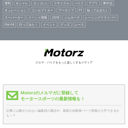
便利
オシャレ
カッコいい
リサイクル
バイク
アプリ
車中泊
キュレーション
コンセプトカー
アーカイブ
F1
知っておきたい
スーパーカー
イベント情報
2016
ジムカーナ
レーシングドライバー
FIA-F4
行ってみた！
イベント
グッズ
レース
クルマ・バイクをもっと楽しくするメディア
Motorzのメルマガに登録して
モータースポーツの最新情報を！
記事には載せられない編集部の裏話や、最新の自動車パーツ情報が入手できるか
も！？