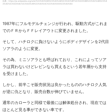
出典：https://ja.wikipedia.org/wiki/%E3%83%88%E3%83%A8%E3%82%BF%E3%83%BB%E3%82%AB%E3%8
3%AD%E3%83%BC%E3%83%A9%E3%83%AC%E3%83%93%E3%83%B3
1987年にフルモデルチェンジが行われ、駆動方式がこれま
でのＦＲからＦＦレイアウトに変更されました。
そして、ハチロクに負けないようにボディデザインを2代目
ソアラのように変更。
その為、ミニソアラとも呼ばれており、これによってソア
ラは買わないけどレビンなら買えるという若年層から支持
を受けました。
しかし、前半こそ販売状況は良かったもののハチロク人気
が逆に仇となり、販売台数が伸びていません。
通常のカローラと同様で最後には解体処分され、現在では
ほとんど見る事ができない車です。