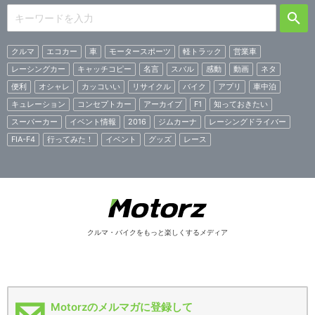
クルマ
エコカー
車
モータースポーツ
軽トラック
営業車
レーシングカー
キャッチコピー
名言
スバル
感動
動画
ネタ
便利
オシャレ
カッコいい
リサイクル
バイク
アプリ
車中泊
キュレーション
コンセプトカー
アーカイブ
F1
知っておきたい
スーパーカー
イベント情報
2016
ジムカーナ
レーシングドライバー
FIA-F4
行ってみた！
イベント
グッズ
レース
クルマ・バイクをもっと楽しくするメディア
Motorzのメルマガに登録して