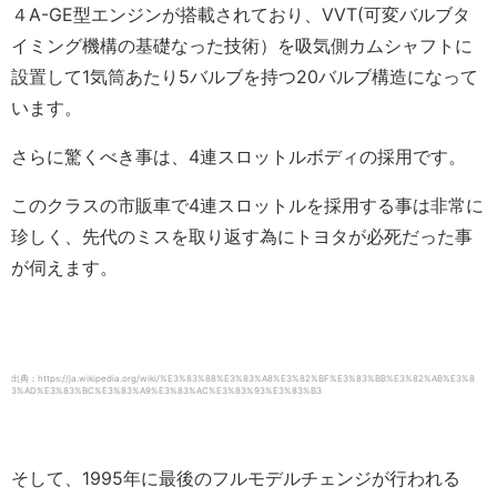
４A-GE型エンジンが搭載されており、VVT(可変バルブタ
イミング機構の基礎なった技術）を吸気側カムシャフトに
設置して1気筒あたり5バルブを持つ20バルブ構造になって
います。
さらに驚くべき事は、4連スロットルボディの採用です。
このクラスの市販車で4連スロットルを採用する事は非常に
珍しく、先代のミスを取り返す為にトヨタが必死だった事
が伺えます。
出典：https://ja.wikipedia.org/wiki/%E3%83%88%E3%83%A8%E3%82%BF%E3%83%BB%E3%82%AB%E3%8
3%AD%E3%83%BC%E3%83%A9%E3%83%AC%E3%83%93%E3%83%B3
そして、1995年に最後のフルモデルチェンジが行われる