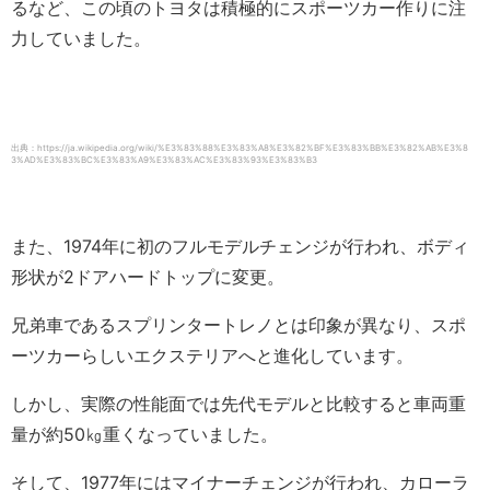
るなど、この頃のトヨタは積極的にスポーツカー作りに注
力していました。
出典：https://ja.wikipedia.org/wiki/%E3%83%88%E3%83%A8%E3%82%BF%E3%83%BB%E3%82%AB%E3%8
3%AD%E3%83%BC%E3%83%A9%E3%83%AC%E3%83%93%E3%83%B3
また、1974年に初のフルモデルチェンジが行われ、ボディ
形状が2ドアハードトップに変更。
兄弟車であるスプリンタートレノとは印象が異なり、スポ
ーツカーらしいエクステリアへと進化しています。
しかし、実際の性能面では先代モデルと比較すると車両重
量が約50㎏重くなっていました。
そして、1977年にはマイナーチェンジが行われ、カローラ