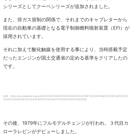
シリーズとしてクーペシリーズが追加されました。
また、排ガス規制の関係で、それまでのキャブレターから
現在の自動車の基礎となる電子制御燃料噴射装置（EFI）が
採用されています。
それに加えて酸化触媒を使用する事により、当時搭載予定
だったエンジンが国土交通省の定める基準をクリアしたの
です。
出典：https://ja.wikipedia.org/wiki/%E3%83%88%E3%83%A8%E3%82%BF%E3%83%BB%E3%82%AB%E3%8
3%AD%E3%83%BC%E3%83%A9%E3%83%AC%E3%83%93%E3%83%B3
その後、1979年にフルモデルチェンジが行われ、３代目カ
ローラレビンがデビューしました。