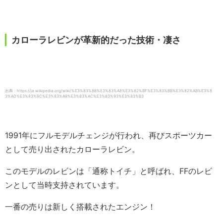
カローラレビンが革新的だった技術・凄さ
出典：https://ja.wikipedia.org/wiki/%E3%83%88%E3%83%A8%E3%82%BF%E3%83%BB%E3%82%AB%E3%8
3%AD%E3%83%BC%E3%83%A9%E3%83%AC%E3%83%93%E3%83%B3
1991年にフルモデルチェンジが行われ、再びスポーツカー
として売り出されたカローラレビン。
このモデルのレビンは「通称トイチ」と呼ばれ、FFのレビ
ンとして当時支持されています。
一番の売りは新しく搭載されたエンジン！