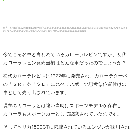
出典：https://ja.wikipedia.org/wiki/%E3%83%88%E3%83%A8%E3%82%BF%E3%83%BB%E3%82%AB%E3%8
3%AD%E3%83%BC%E3%83%A9%E3%83%AC%E3%83%93%E3%83%B3
今でこそ名車と言われているカローラレビンですが、初代
カローラレビン発売当初はどんな車だったのでしょうか？
初代カローラレビンは1972年に発売され、カローラクーペ
の「ＳＲ」や「ＳＬ」に比べてスポーツ思考な位置付けの
車として売り出されています。
現在のカローラとは違い当時はスポーツモデルが存在し、
カローラもスポーツカーとして認識されていたのです。
そしてセリカ1600GTに搭載されているエンジンが採用され