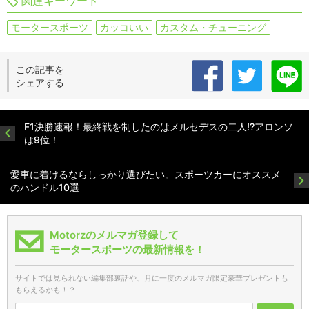
関連キーワード
モータースポーツ
カッコいい
カスタム・チューニング
この記事を
シェアする
F1決勝速報！最終戦を制したのはメルセデスの二人!?アロンソ
は9位！
愛車に着けるならしっかり選びたい。スポーツカーにオススメ
のハンドル10選
Motorzのメルマガ登録して
モータースポーツの最新情報を！
サイトでは見られない編集部裏話や、月に一度のメルマガ限定豪華プレゼントも
もらえるかも！？