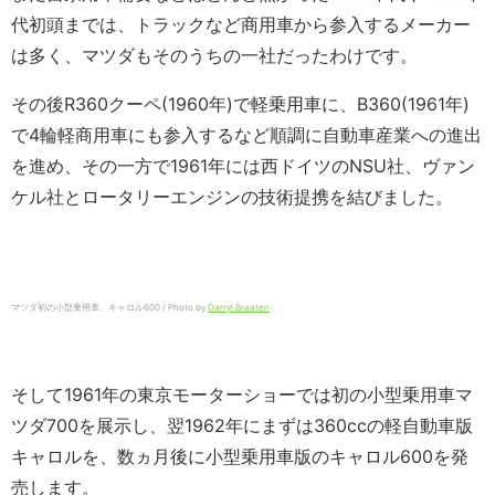
代初頭までは、トラックなど商用車から参入するメーカー
は多く、マツダもそのうちの一社だったわけです。
その後R360クーペ(1960年)で軽乗用車に、B360(1961年)
で4輪軽商用車にも参入するなど順調に自動車産業への進出
を進め、その一方で1961年には西ドイツのNSU社、ヴァン
ケル社とロータリーエンジンの技術提携を結びました。
マツダ初の小型乗用車、キャロル600 / Photo by
Darryl Braaten
そして1961年の東京モーターショーでは初の小型乗用車マ
ツダ700を展示し、翌1962年にまずは360ccの軽自動車版
キャロルを、数ヵ月後に小型乗用車版のキャロル600を発
売します。