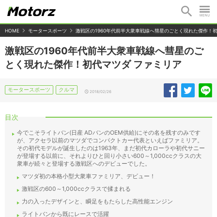
HOME
モータースポーツ
激戦区の1960年代前半大衆車戦線へ彗星のごとく現れた傑作！初
激戦区の1960年代前半大衆車戦線へ彗星のご
とく現れた傑作！初代マツダ ファミリア
モータースポーツ
クルマ
2018/02/26
目次
今でこそライトバン(日産 ADバンのOEM供給)にその名を残すのみです
が、アクセラ以前のマツダでコンパクトカー代表といえばファミリア。
その初代モデルが誕生したのは1963年、まだ初代カローラや初代サニー
が登場する以前に、それよりひと回り小さい600～1,000ccクラスの大
衆車が続々と登場する激戦区へのデビューでした。
マツダ初の本格小型大衆車ファミリア、デビュー！
激戦区の600～1,000ccクラスで揉まれる
力の入ったデザインと、瞬足をもたらした高性能エンジン
ライトバンから既にレースで活躍