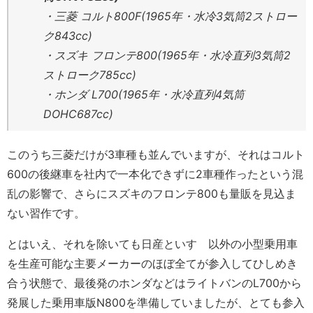
・三菱 コルト800F(1965年・水冷3気筒2ストロー
ク843cc)
・スズキ フロンテ800(1965年・水冷直列3気筒2
ストローク785cc)
・ホンダ L700(1965年・水冷直列4気筒
DOHC687cc)
このうち三菱だけが3車種も並んでいますが、それはコルト
600の後継車を社内で一本化できずに2車種作ったという混
乱の影響で、さらにスズキのフロンテ800も量販を見込ま
ない習作です。
とはいえ、それを除いても日産といすゞ以外の小型乗用車
を生産可能な主要メーカーのほぼ全てが参入してひしめき
合う状態で、最後発のホンダなどはライトバンのL700から
発展した乗用車版N800を準備していましたが、とても参入