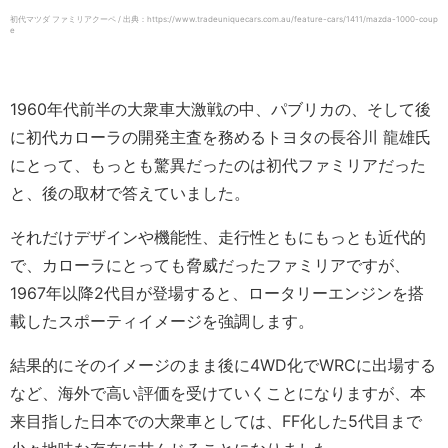
初代マツダ ファミリアクーペ / 出典：https://www.tradeuniquecars.com.au/feature-cars/1411/mazda-1000-coup
e
1960年代前半の大衆車大激戦の中、パブリカの、そして後
に初代カローラの開発主査を務めるトヨタの長谷川 龍雄氏
にとって、もっとも驚異だったのは初代ファミリアだった
と、後の取材で答えていました。
それだけデザインや機能性、走行性ともにもっとも近代的
で、カローラにとっても脅威だったファミリアですが、
1967年以降2代目が登場すると、ロータリーエンジンを搭
載したスポーティイメージを強調します。
結果的にそのイメージのまま後に4WD化でWRCに出場する
など、海外で高い評価を受けていくことになりますが、本
来目指した日本での大衆車としては、FF化した5代目まで