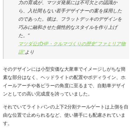
力の育成が、マツダ発展には不可欠との認識か
ら、入社間もない若手デザイナーの案を採用した
のであった。彼は、フラットデッキのデザインを
巧みに融和させた個性的なスタイルを作り上げ
た。”
マツダ公式HP・クルマづくりの歴史”ファミリア物
語”
より
そのデザインには小型安価な大衆車でイメージしがちな簡
素な部分はなく、ヘッドライトの配置やボディライン、ホ
イールアーチや各ピラーの角度に至るまで、自動車デザイ
ンとしての高い完成度を誇っていました。
それでいてライトバンの上下2分割テールゲートは上側を自
由な位置で止められるなど、使い勝手にも配慮されていま
す。