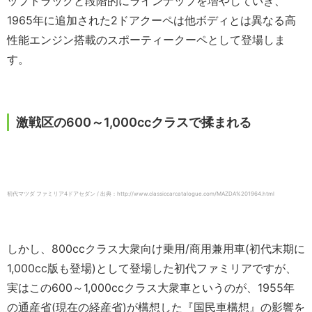
ップトラックと段階的にラインナップを増やしていき、
1965年に追加された2ドアクーペは他ボディとは異なる高
性能エンジン搭載のスポーティークーペとして登場しま
す。
激戦区の600～1,000ccクラスで揉まれる
初代マツダ ファミリア4ドアセダン / 出典：http://www.classiccarcatalogue.com/MAZDA%201964.html
しかし、800ccクラス大衆向け乗用/商用兼用車(初代末期に
1,000cc版も登場)として登場した初代ファミリアですが、
実はこの600～1,000ccクラス大衆車というのが、1955年
の通産省(現在の経産省)が構想した『国民車構想』の影響を