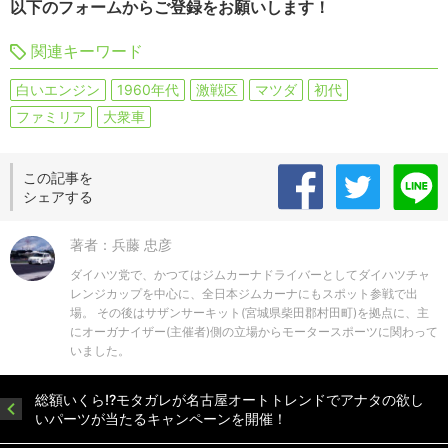
以下のフォームからご登録をお願いします！
関連キーワード
白いエンジン
1960年代
激戦区
マツダ
初代
ファミリア
大衆車
この記事を
シェアする
著者：兵藤 忠彦
ダイハツ党で、かつてはジムカーナドライバーとしてダイハツチャ
レンジカップを中心に、全日本ジムカーナにもスポット参戦で出
場。 その後はサザンサーキット(宮城県柴田郡村田町)を拠点に、主
にオーガナイザー(主催者)側の立場からモータースポーツに関わって
いました。
総額いくら!?モタガレが名古屋オートトレンドでアナタの欲し
いパーツが当たるキャンペーンを開催！