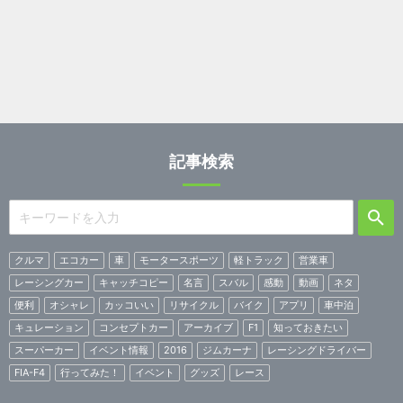
記事検索
クルマ
エコカー
車
モータースポーツ
軽トラック
営業車
レーシングカー
キャッチコピー
名言
スバル
感動
動画
ネタ
便利
オシャレ
カッコいい
リサイクル
バイク
アプリ
車中泊
キュレーション
コンセプトカー
アーカイブ
F1
知っておきたい
スーパーカー
イベント情報
2016
ジムカーナ
レーシングドライバー
FIA-F4
行ってみた！
イベント
グッズ
レース