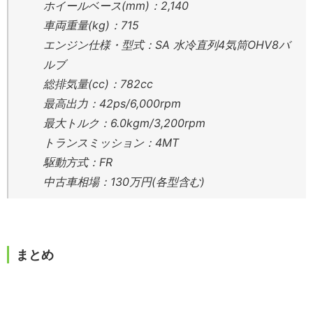
ホイールベース(mm)：2,140
車両重量(kg)：715
エンジン仕様・型式：SA 水冷直列4気筒OHV8バ
ルブ
総排気量(cc)：782cc
最高出力：42ps/6,000rpm
最大トルク：6.0kgm/3,200rpm
トランスミッション：4MT
駆動方式：FR
中古車相場：130万円(各型含む)
まとめ