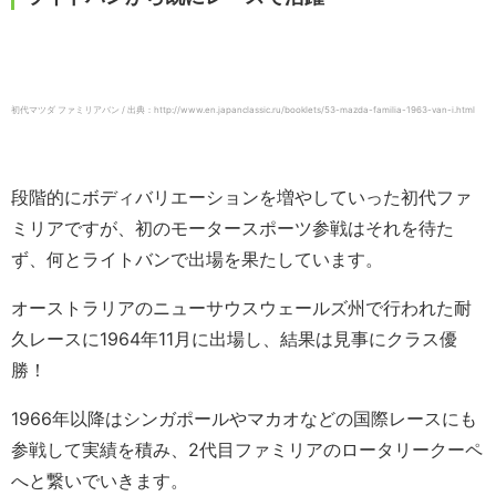
初代マツダ ファミリアバン / 出典：http://www.en.japanclassic.ru/booklets/53-mazda-familia-1963-van-i.html
段階的にボディバリエーションを増やしていった初代ファ
ミリアですが、初のモータースポーツ参戦はそれを待た
ず、何とライトバンで出場を果たしています。
オーストラリアのニューサウスウェールズ州で行われた耐
久レースに1964年11月に出場し、結果は見事にクラス優
勝！
1966年以降はシンガポールやマカオなどの国際レースにも
参戦して実績を積み、2代目ファミリアのロータリークーペ
へと繋いでいきます。