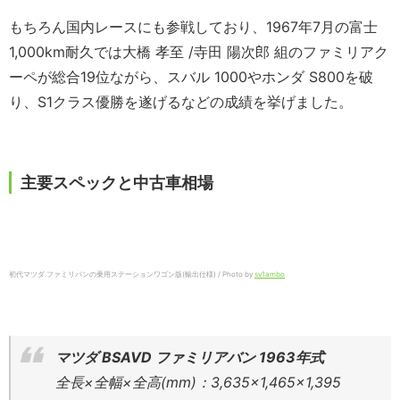
もちろん国内レースにも参戦しており、1967年7月の富士
1,000km耐久では大橋 孝至 /寺田 陽次郎 組のファミリアク
ーペが総合19位ながら、スバル 1000やホンダ S800を破
り、S1クラス優勝を遂げるなどの成績を挙げました。
主要スペックと中古車相場
初代マツダ ファミリバンの乗用ステーションワゴン版(輸出仕様) / Photo by
sv1ambo
マツダ BSAVD ファミリアバン 1963年式
全長×全幅×全高(mm)：3,635×1,465×1,395