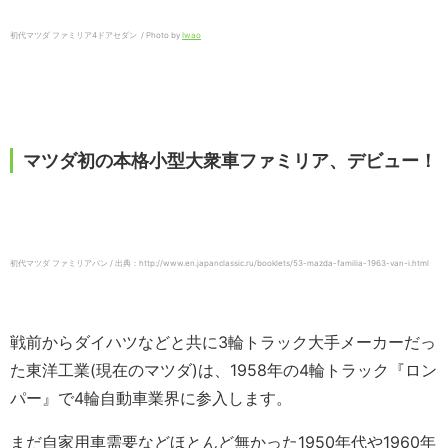
初代マツダ ファミリア4ドアセダン / Photo by
Iwao
マツダ初の本格小型大衆車ファミリア、デビュー！
初代マツダ ファミリアバン / 出典：http://www.en.japanclassic.ru/booklets/53-mazda-familia-1963-van-i.html
戦前からダイハツなどと共に3輪トラック大手メーカーだっ
た東洋工業(現在のマツダ)は、1958年の4輪トラック『ロン
パー』で4輪自動車業界に参入します。
まだ自家用車需要などほとんど無かった1950年代や1960年