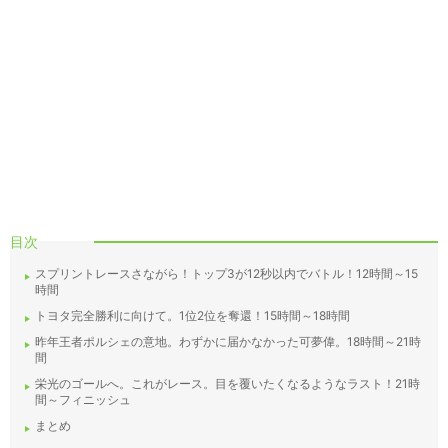
目次
スプリントレースさながら！トップ3が12秒以内でバトル！12時間～15
時間
トヨタ完全勝利に向けて。1位2位を奪還！15時間～18時間
昨年王者ポルシェの意地。わずかに届かなかった可夢偉。18時間～21時
間
栄光のゴールへ。これがレース。目を覆いたくなるようなラスト！21時
間～フィニッシュ
まとめ