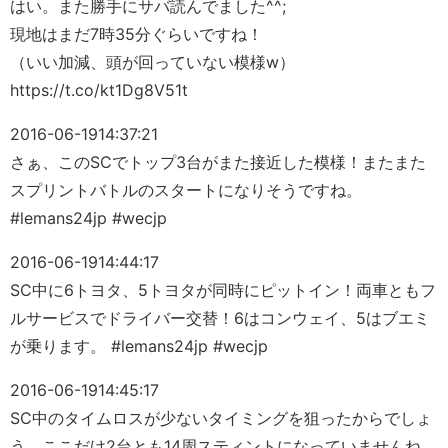
はい。また勝手にサバ読んでました^^;
現地はまだ7時35分ぐらいですね！
（いい加減、頭が回っていない模様w）
https://t.co/kt1Dg8V51t
2016-06-19
14:37:21
さぁ、このSCでトップ3台がまた接近した模様！またまた
スプリントバトルのスタートになりそうですね。
#lemans24jp #wecjp
2016-06-19
14:44:17
SC中に6トヨタ、5トヨタが同時にピットイン！両車ともフ
ルサービスでドライバー交替！6はコンウェイ、5はブエミ
が乗ります。 #lemans24jp #wecjp
2016-06-19
14:45:17
SC中のタイムロスが少ないタイミングを狙ったからでしょ
う。ここだけ2台とも14周スティントになっていませんね。