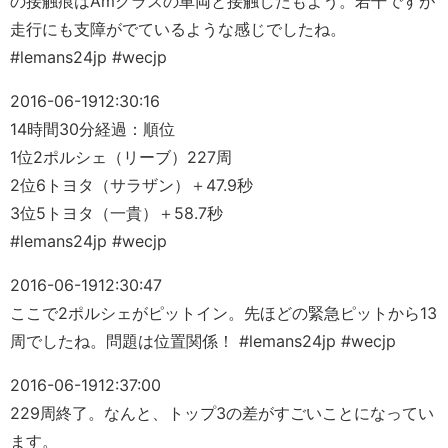
の接触痕はAmクラスの車両と接触したもよう。若干ですが
走行にも支障がでているような感じでしたね。
#lemans24jp #wecjp
2016-06-19
12:30:16
14時間30分経過：順位
1位2ポルシェ（リーブ）227周
2位6トヨタ（サラザン）＋47.9秒
3位5トヨタ（一貴）＋58.7秒
#lemans24jp #wecjp
2016-06-19
12:30:47
ここで2ポルシェがピットイン。先ほどの緊急ピットから13
周でしたね。問題は位置関係！ #lemans24jp #wecjp
2016-06-19
12:37:00
229周終了。なんと、トップ3の差がすごいことになってい
ます。