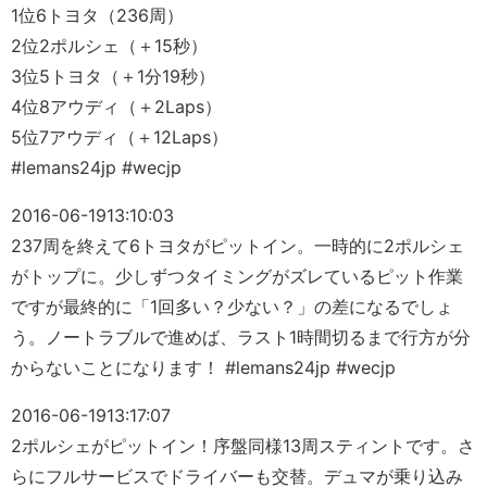
1位6トヨタ（236周）
2位2ポルシェ（＋15秒）
3位5トヨタ（＋1分19秒）
4位8アウディ（＋2Laps）
5位7アウディ（＋12Laps）
#lemans24jp #wecjp
2016-06-19
13:10:03
237周を終えて6トヨタがピットイン。一時的に2ポルシェ
がトップに。少しずつタイミングがズレているピット作業
ですが最終的に「1回多い？少ない？」の差になるでしょ
う。ノートラブルで進めば、ラスト1時間切るまで行方が分
からないことになります！ #lemans24jp #wecjp
2016-06-19
13:17:07
2ポルシェがピットイン！序盤同様13周スティントです。さ
らにフルサービスでドライバーも交替。デュマが乗り込み