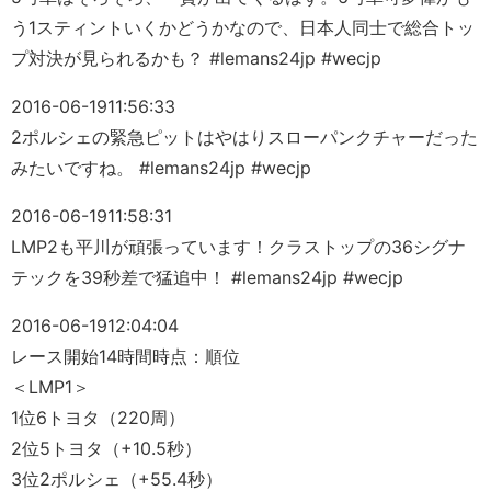
う1スティントいくかどうかなので、日本人同士で総合トッ
プ対決が見られるかも？ #lemans24jp #wecjp
2016-06-19
11:56:33
2ポルシェの緊急ピットはやはりスローパンクチャーだった
みたいですね。 #lemans24jp #wecjp
2016-06-19
11:58:31
LMP2も平川が頑張っています！クラストップの36シグナ
テックを39秒差で猛追中！ #lemans24jp #wecjp
2016-06-19
12:04:04
レース開始14時間時点：順位
＜LMP1＞
1位6トヨタ（220周）
2位5トヨタ（+10.5秒）
3位2ポルシェ（+55.4秒）