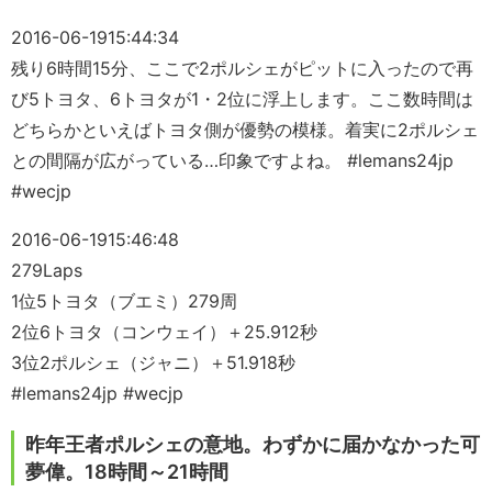
2016-06-19
15:44:34
残り6時間15分、ここで2ポルシェがピットに入ったので再
び5トヨタ、6トヨタが1・2位に浮上します。ここ数時間は
どちらかといえばトヨタ側が優勢の模様。着実に2ポルシェ
との間隔が広がっている…印象ですよね。 #lemans24jp
#wecjp
2016-06-19
15:46:48
279Laps
1位5トヨタ（ブエミ）279周
2位6トヨタ（コンウェイ）＋25.912秒
3位2ポルシェ（ジャニ）＋51.918秒
#lemans24jp #wecjp
昨年王者ポルシェの意地。わずかに届かなかった可
夢偉。18時間～21時間