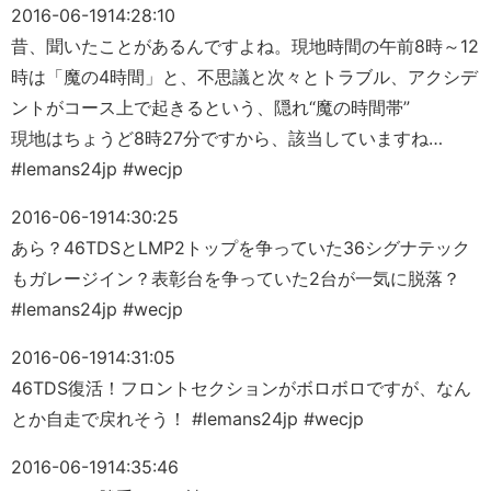
2016-06-19
14:28:10
昔、聞いたことがあるんですよね。現地時間の午前8時～12
時は「魔の4時間」と、不思議と次々とトラブル、アクシデ
ントがコース上で起きるという、隠れ“魔の時間帯”
現地はちょうど8時27分ですから、該当していますね…
#lemans24jp #wecjp
2016-06-19
14:30:25
あら？46TDSとLMP2トップを争っていた36シグナテック
もガレージイン？表彰台を争っていた2台が一気に脱落？
#lemans24jp #wecjp
2016-06-19
14:31:05
46TDS復活！フロントセクションがボロボロですが、なん
とか自走で戻れそう！ #lemans24jp #wecjp
2016-06-19
14:35:46