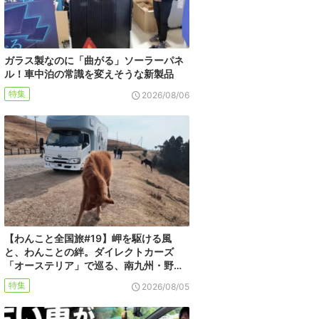
ガラス製なのに「曲がる」ソーラーパネ
ル！車中泊の常識を変えそうな新製品
特集
2026/08/06
【わんこと全国旅#19】岬を駆ける風
と、わんことの絆。ダイレクトカーズ
「オーステリア」で巡る、南九州・野…
特集
2026/08/05