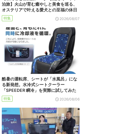
泊旅】火山が育む癒やしと美食を巡る、
オステリアで叶える愛犬との至福の休日
特集
2026/08/07
酷暑の運転席、シートが「水風呂」にな
る新発想。水冷式シートクーラー
「SPEEDER 瞬冷」を実際に試してみた
特集
2026/08/06