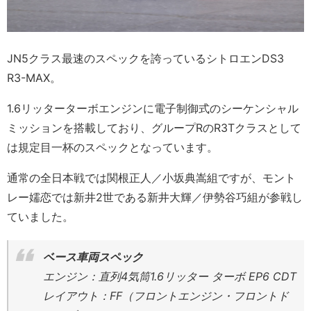
JN5クラス最速のスペックを誇っているシトロエンDS3
R3-MAX。
1.6リッターターボエンジンに電子制御式のシーケンシャル
ミッションを搭載しており、グループRのR3Tクラスとして
は規定目一杯のスペックとなっています。
通常の全日本戦では関根正人／小坂典嵩組ですが、モント
レー嬬恋では新井2世である新井大輝／伊勢谷巧組が参戦し
ていました。
ベース車両スペック
エンジン：直列4気筒1.6リッター ターボ EP6 CDT
レイアウト：FF（フロントエンジン・フロントド