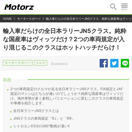
HOME
モータースポーツ
輸入車だらけの全日本ラリーJN5クラス。純粋な国産車はヴィ
輸入車だらけの全日本ラリーJN5クラス。純粋
な国産車はヴィッツだけ？2つの車両規定が入
り混じるこのクラスはホットハッチだらけ！
モータースポーツ
クルマ
2016/09/02
目次
2つの車両規定のクルマが走る全日本ラリーJN5クラス。FIA規定とJAF
規定のマシンはどちらが速いのでしょうか？純粋な国産車はヴィッツだ
け、海外車勢が多く参戦しバリエーションに富むこのクラスの車両規定
や車種を紹介します。
全日本ラリーJN5クラスとは
JN5クラスの車両規定「RJ」と「RR」
シトロエンDS3の360°動画が凄い!!