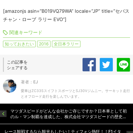
[amazonjs asin=”B019VQ79WA” locale=”JP” title=”セバス
チャン・ローブ ラリー EVO”]
関連キーワード
知っておきたい
2016
全日本ラリー
この記事を
シェアする
著者：EJ
愛車はZC33SスイフトスポーツとSJ30Vジムニー。サーキット走行
とオフロード走行を楽しんでいます。
マツダスピードがどんな会社かご存じですか？日本車として初
のル・マン制覇を達成した、株式会社マツダスピードの歴史…
レース観戦するなら観光もしたい！ティフォシ熱狂！！F1イタ