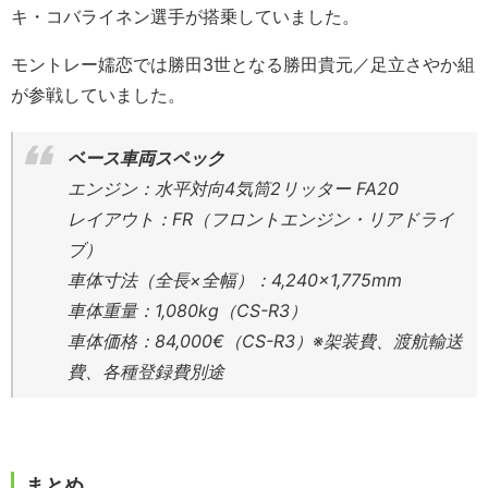
キ・コバライネン選手が搭乗していました。
モントレー嬬恋では勝田3世となる勝田貴元／足立さやか組
が参戦していました。
ベース車両スペック
エンジン：水平対向4気筒2リッター FA20
レイアウト：FR（フロントエンジン・リアドライ
ブ）
車体寸法（全長×全幅）：4,240×1,775mm
車体重量：1,080kg（CS-R3）
車体価格：84,000€（CS-R3）※架装費、渡航輸送
費、各種登録費別途
まとめ