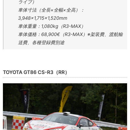
ライブ）
車体寸法（全長×全幅×全高）：
3,948×1,715×1,520mm
車体重量：1,080kg（R3-MAX）
車体価格：68,900€（R3-MAX）※架装費、渡航輸
送費、各種登録費別途
TOYOTA GT86 CS-R3（RR）