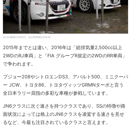
左がRJ車両の208 GTi、右がRR車両の208 R2
2015年までとは違い、2016年は「総排気量2,500cc以上
2WDのRJ車両」と「FIA グループR規定の2WDのRR車両」
で争われます。
プジョー208やシトロエンDS3、アバルト500、ミニクーパ
ー JCW、トヨタ86、トヨタヴィッツGRMNターボと言う
全日本ラリー屈指の多彩な車種が参戦しています。
JN6クラスに次ぐ速さを持つクラスであり、SSの特徴や路
面状況によっては格上のJN6クラスを凌駕する速さを見せ
るなど、今最も注目されているクラスと言えます。