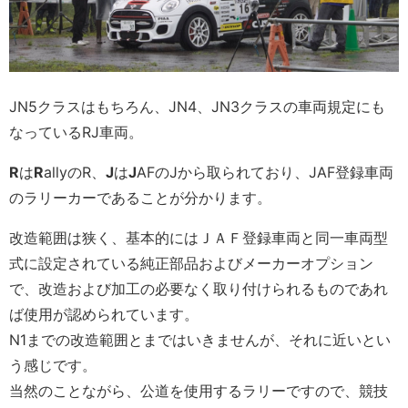
JN5クラスはもちろん、JN4、JN3クラスの車両規定にも
なっているRJ車両。
R
は
R
allyのR、
J
は
J
AFのJから取られており、JAF登録車両
のラリーカーであることが分かります。
改造範囲は狭く、基本的にはＪＡＦ登録車両と同一車両型
式に設定されている純正部品およびメーカーオプション
で、改造および加工の必要なく取り付けられるものであれ
ば使用が認められています。
N1までの改造範囲とまではいきませんが、それに近いとい
う感じです。
当然のことながら、公道を使用するラリーですので、競技