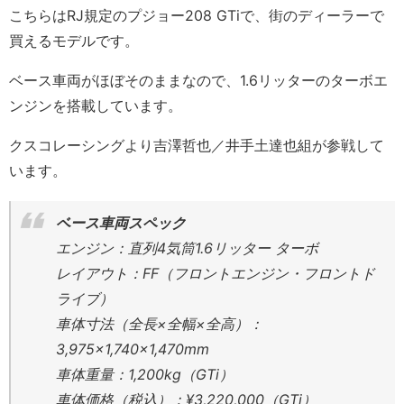
こちらはRJ規定のプジョー208 GTiで、街のディーラーで
買えるモデルです。
ベース車両がほぼそのままなので、1.6リッターのターボエ
ンジンを搭載しています。
クスコレーシングより吉澤哲也／井手土達也組が参戦して
います。
ベース車両スペック
エンジン：直列4気筒1.6リッター ターボ
レイアウト：FF（フロントエンジン・フロントド
ライブ）
車体寸法（全長×全幅×全高）：
3,975×1,740×1,470mm
車体重量：1,200kg（GTi）
車体価格（税込）：¥3,220,000（GTi）