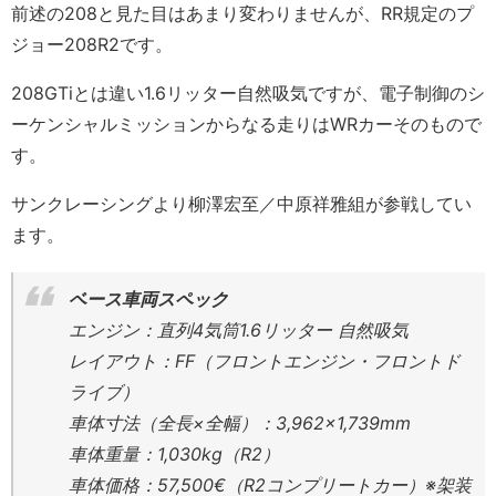
前述の208と見た目はあまり変わりませんが、RR規定のプ
ジョー208R2です。
208GTiとは違い1.6リッター自然吸気ですが、電子制御のシ
ーケンシャルミッションからなる走りはWRカーそのもので
す。
サンクレーシングより柳澤宏至／中原祥雅組が参戦してい
ます。
ベース車両スペック
エンジン：直列4気筒1.6リッター 自然吸気
レイアウト：FF（フロントエンジン・フロントド
ライブ）
車体寸法（全長×全幅）：3,962×1,739mm
車体重量：1,030kg（R2）
車体価格：57,500€（R2コンプリートカー）※架装