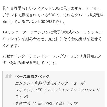
見た目可愛らしいフィアット500に見えますが、アバルト
ブランドで販売されている500で、それをグループR規定車
両にしているアバルト500R3Tです。
1.4リッターターボエンジンに電子制御式のシーケンシャル
ミッションを組み合わせ、見た目にそぐわぬ走りを魅せて
くれます。
ムゼオチンクエチェントレーシングチームより眞貝知志／
漆戸あゆみ組が参戦しています。
ベース車両スペック
エンジン：直列4気筒1.4リッター ターボ
レイアウト：FF（フロントエンジン・フロントド
ライブ）
車体寸法（全長×全幅×全高）：不明