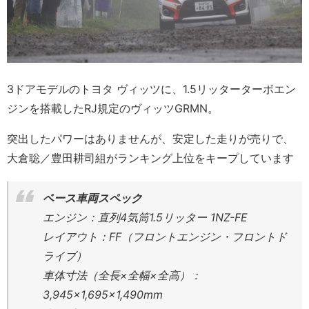
3ドアモデルのトヨタ ヴィッツに、1.5リッターターボエン
ジンを搭載したRJ規定のヴィッツGRMN。
突出したパワーはありませんが、安定した走りが売りで、
大倉聡／豊田耕司組がランキング上位をキープしています
ベース車両スペック
エンジン：直列4気筒1.5リッター 1NZ-FE
レイアウト：FF（フロントエンジン・フロントド
ライブ）
車体寸法（全長×全幅×全高）：
3,945×1,695×1,490mm