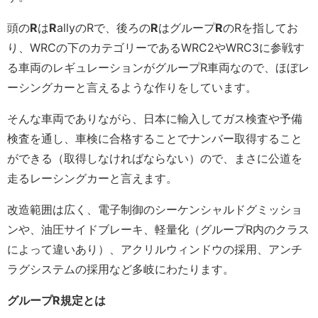
頭の
R
は
R
allyのRで、後ろの
R
はグループ
R
のRを指してお
り、WRCの下のカテゴリーであるWRC2やWRC3に参戦す
る車両のレギュレーションがグループR車両なので、ほぼレ
ーシングカーと言えるような作りをしています。
そんな車両でありながら、日本に輸入してガス検査や予備
検査を通し、車検に合格することでナンバー取得すること
ができる（取得しなければならない）ので、まさに公道を
走るレーシングカーと言えます。
改造範囲は広く、電子制御のシーケンシャルドグミッショ
ンや、油圧サイドブレーキ、軽量化（グループR内のクラス
によって違いあり）、アクリルウィンドウの採用、アンチ
ラグシステムの採用など多岐にわたります。
グループR規定とは