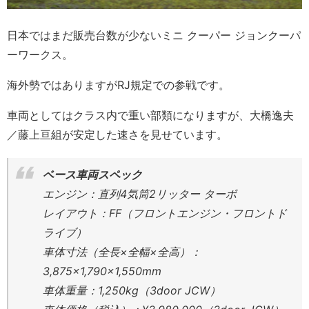
日本ではまだ販売台数が少ないミニ クーパー ジョンクーパ
ーワークス。
海外勢ではありますがRJ規定での参戦です。
車両としてはクラス内で重い部類になりますが、大橋逸夫
／藤上亘組が安定した速さを見せています。
ベース車両スペック
エンジン：直列4気筒2リッター ターボ
レイアウト：FF（フロントエンジン・フロントド
ライブ）
車体寸法（全長×全幅×全高）：
3,875×1,790×1,550mm
車体重量：1,250kg（3door JCW）